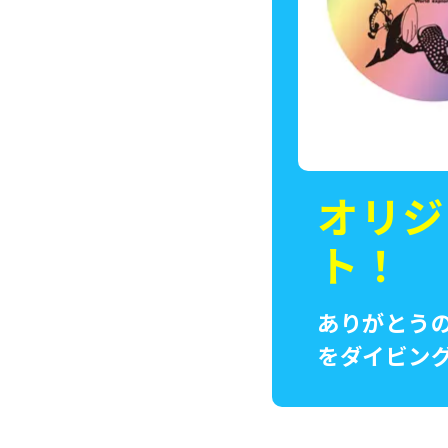
オリジ
ト！
ありがとう
をダイビン