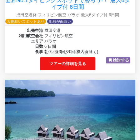
世界No.1ダイビングスポットで潜ろう!！ 最大6ダ
イブ付 6日間
成田空港発 フィリピン航空 パラオ 最大6ダイブ付 6日間
大物狙いスポットあり
地形が面白い
出発空港
成田空港
利用航空会社
フィリピン航空
エリア
パラオ
日数
6 日間
食事
朝0回昼3回夕0回(機内食除く)
検討する
ツアーの詳細を見る