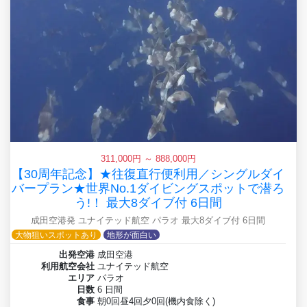
311,000円 ～ 888,000円
【30周年記念】★往復直行便利用／シングルダイ
バープラン★世界No.1ダイビングスポットで潜ろ
う!！ 最大8ダイブ付 6日間
成田空港発 ユナイテッド航空 パラオ 最大8ダイブ付 6日間
大物狙いスポットあり
地形が面白い
出発空港
成田空港
利用航空会社
ユナイテッド航空
エリア
パラオ
日数
6 日間
食事
朝0回昼4回夕0回(機内食除く)