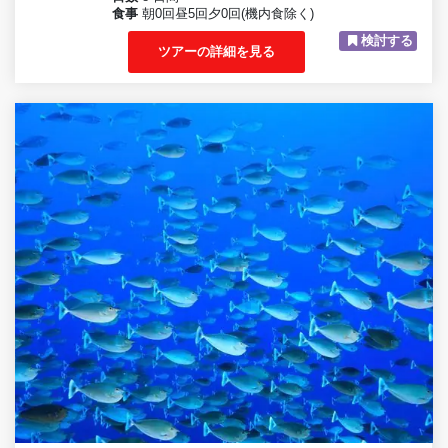
食事
朝0回昼5回夕0回(機内食除く)
検討する
ツアーの詳細を見る