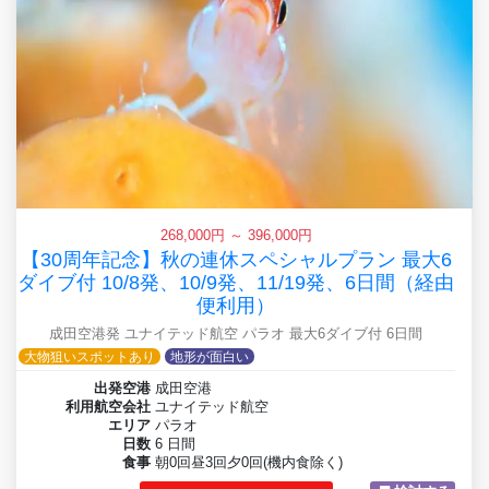
268,000円 ～ 396,000円
【30周年記念】秋の連休スペシャルプラン 最大6
ダイブ付 10/8発、10/9発、11/19発、6日間（経由
便利用）
成田空港発 ユナイテッド航空 パラオ 最大6ダイブ付 6日間
大物狙いスポットあり
地形が面白い
出発空港
成田空港
利用航空会社
ユナイテッド航空
エリア
パラオ
日数
6 日間
食事
朝0回昼3回夕0回(機内食除く)