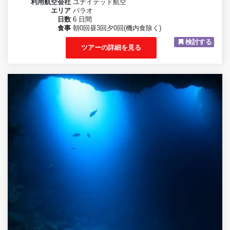
利用航空会社
ユナイテッド航空
エリア
パラオ
日数
6 日間
食事
朝0回昼3回夕0回(機内食除く)
検討する
ツアーの詳細を見る