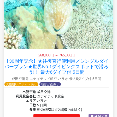
268,000円 ～ 765,000円
【30周年記念】★往復直行便利用／シングルダイ
バープラン★世界No.1ダイビングスポットで潜ろ
う!！ 最大6ダイブ付 5日間
成田空港発 ユナイテッド航空 パラオ 最大6ダイブ付 5日間
大物狙いスポットあり
地形が面白い
出発空港
成田空港
利用航空会社
ユナイテッド航空
エリア
パラオ
日数
5 日間
食事
朝0回昼2回夕0回(機内食除く)
検討する