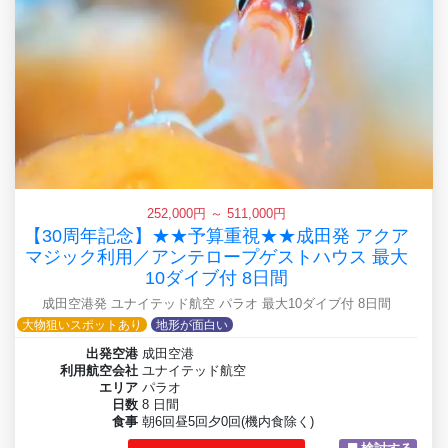
252,000円 ～ 511,000円
【30周年記念】★★予算重視★★成田発 アクア
マジック利用／アンテロープゲストハウス 最大
10ダイブ付 8日間
成田空港発 ユナイテッド航空 パラオ 最大10ダイブ付 8日間
大物狙いスポットあり
地形が面白い
出発空港
成田空港
利用航空会社
ユナイテッド航空
エリア
パラオ
日数
8 日間
食事
朝6回昼5回夕0回(機内食除く)