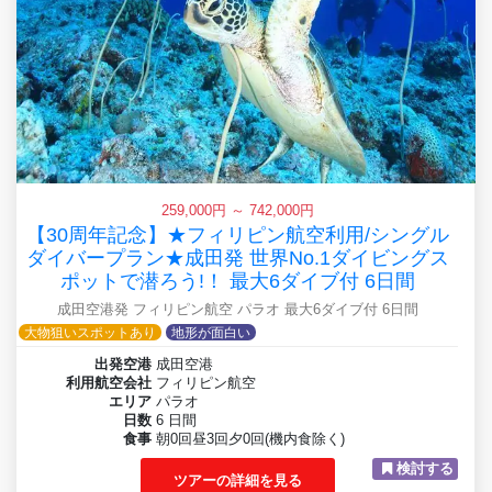
259,000円 ～ 742,000円
【30周年記念】★フィリピン航空利用/シングル
ダイバープラン★成田発 世界No.1ダイビングス
ポットで潜ろう!！ 最大6ダイブ付 6日間
成田空港発 フィリピン航空 パラオ 最大6ダイブ付 6日間
大物狙いスポットあり
地形が面白い
出発空港
成田空港
利用航空会社
フィリピン航空
エリア
パラオ
日数
6 日間
食事
朝0回昼3回夕0回(機内食除く)
検討する
ツアーの詳細を見る