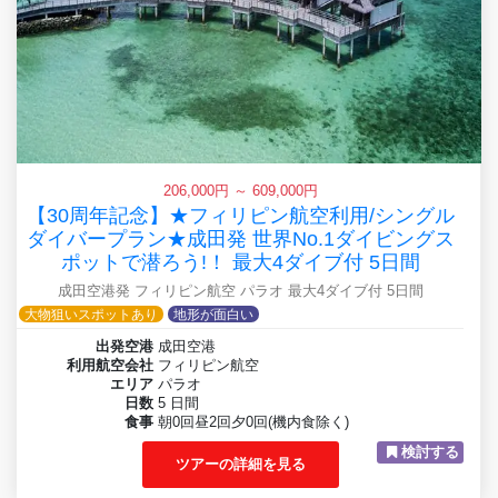
206,000円 ～ 609,000円
【30周年記念】★フィリピン航空利用/シングル
ダイバープラン★成田発 世界No.1ダイビングス
ポットで潜ろう!！ 最大4ダイブ付 5日間
成田空港発 フィリピン航空 パラオ 最大4ダイブ付 5日間
大物狙いスポットあり
地形が面白い
出発空港
成田空港
利用航空会社
フィリピン航空
エリア
パラオ
日数
5 日間
食事
朝0回昼2回夕0回(機内食除く)
検討する
ツアーの詳細を見る