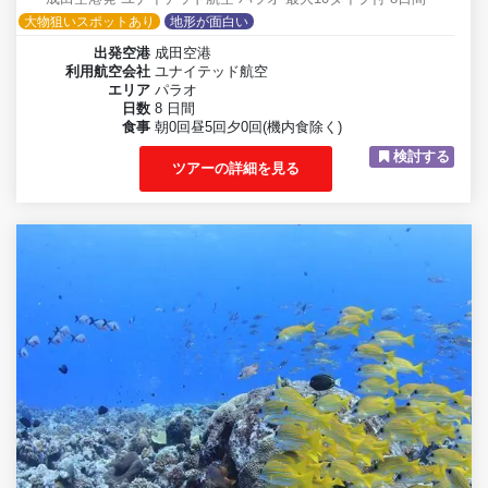
大物狙いスポットあり
地形が面白い
出発空港
成田空港
利用航空会社
ユナイテッド航空
エリア
パラオ
日数
8 日間
食事
朝0回昼5回夕0回(機内食除く)
検討する
ツアーの詳細を見る