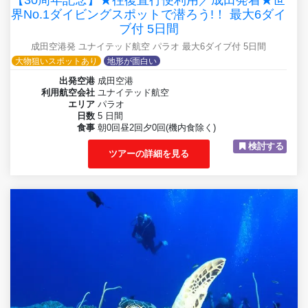
【30周年記念】★往復直行便利用／成田発着★世
界No.1ダイビングスポットで潜ろう!！ 最大6ダイ
ブ付 5日間
成田空港発 ユナイテッド航空 パラオ 最大6ダイブ付 5日間
大物狙いスポットあり
地形が面白い
出発空港
成田空港
利用航空会社
ユナイテッド航空
エリア
パラオ
日数
5 日間
食事
朝0回昼2回夕0回(機内食除く)
検討する
ツアーの詳細を見る