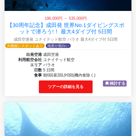
196,000円 ～ 535,000円
【30周年記念】成田発 世界No.1ダイビングスポ
ットで潜ろう!！ 最大4ダイブ付 5日間
成田空港発 ユナイテッド航空 パラオ 最大4ダイブ付 5日間
大物狙いスポットあり
地形が面白い
出発空港
成田空港
利用航空会社
ユナイテッド航空
エリア
パラオ
日数
5 日間
食事
朝0回昼2回夕0回(機内食除く)
検討する
ツアーの詳細を見る