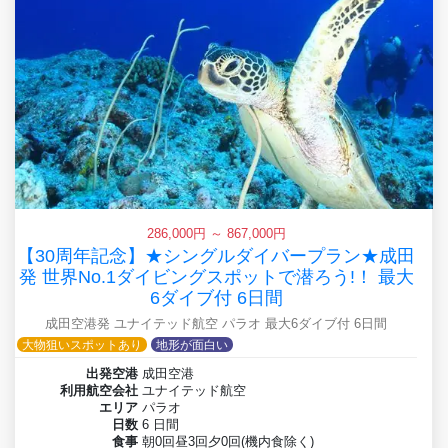
286,000円 ～ 867,000円
【30周年記念】★シングルダイバープラン★成田
発 世界No.1ダイビングスポットで潜ろう!！ 最大
6ダイブ付 6日間
成田空港発 ユナイテッド航空 パラオ 最大6ダイブ付 6日間
大物狙いスポットあり
地形が面白い
出発空港
成田空港
利用航空会社
ユナイテッド航空
エリア
パラオ
日数
6 日間
食事
朝0回昼3回夕0回(機内食除く)