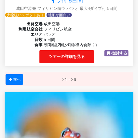
イブ付 5日間
成田空港発 フィリピン航空 パラオ 最大4ダイブ付 5日間
大物狙いスポットあり
地形が面白い
出発空港
成田空港
利用航空会社
フィリピン航空
エリア
パラオ
日数
5 日間
食事
朝0回昼2回夕0回(機内食除く)
検討する
ツアーの詳細を見る
21 - 26
前へ