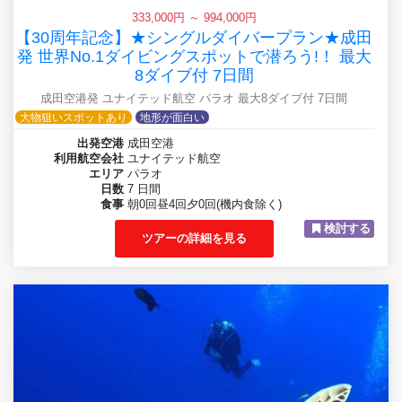
333,000円 ～ 994,000円
【30周年記念】★シングルダイバープラン★成田
発 世界No.1ダイビングスポットで潜ろう!！ 最大
8ダイブ付 7日間
成田空港発 ユナイテッド航空 パラオ 最大8ダイブ付 7日間
大物狙いスポットあり
地形が面白い
出発空港
成田空港
利用航空会社
ユナイテッド航空
エリア
パラオ
日数
7 日間
食事
朝0回昼4回夕0回(機内食除く)
検討する
ツアーの詳細を見る