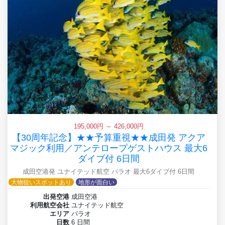
195,000円 ～ 426,000円
【30周年記念】★★予算重視★★成田発 アクア
マジック利用／アンテロープゲストハウス 最大6
ダイブ付 6日間
成田空港発 ユナイテッド航空 パラオ 最大6ダイブ付 6日間
大物狙いスポットあり
地形が面白い
出発空港
成田空港
利用航空会社
ユナイテッド航空
エリア
パラオ
日数
6 日間