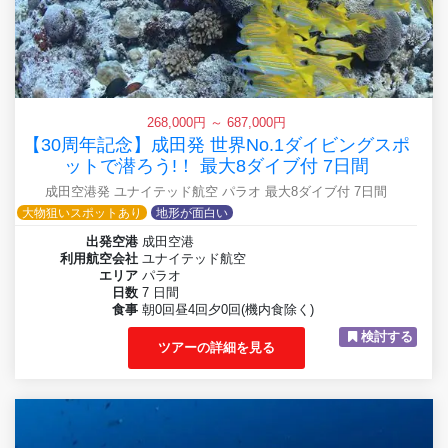
268,000円 ～ 687,000円
【30周年記念】成田発 世界No.1ダイビングスポ
ットで潜ろう!！ 最大8ダイブ付 7日間
成田空港発 ユナイテッド航空 パラオ 最大8ダイブ付 7日間
大物狙いスポットあり
地形が面白い
出発空港
成田空港
利用航空会社
ユナイテッド航空
エリア
パラオ
日数
7 日間
食事
朝0回昼4回夕0回(機内食除く)
検討する
ツアーの詳細を見る