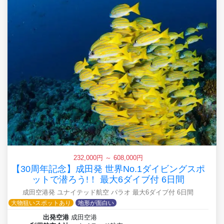
232,000円 ～ 608,000円
【30周年記念】成田発 世界No.1ダイビングスポ
ットで潜ろう!！ 最大6ダイブ付 6日間
成田空港発 ユナイテッド航空 パラオ 最大6ダイブ付 6日間
大物狙いスポットあり
地形が面白い
出発空港
成田空港