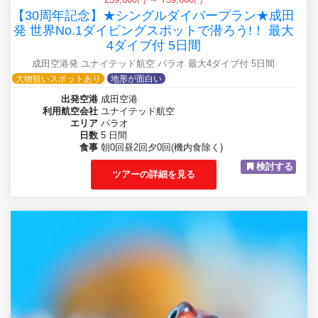
239,000円 ～ 739,000円
【30周年記念】★シングルダイバープラン★成田
発 世界No.1ダイビングスポットで潜ろう!！ 最大
4ダイブ付 5日間
成田空港発 ユナイテッド航空 パラオ 最大4ダイブ付 5日間
大物狙いスポットあり
地形が面白い
出発空港
成田空港
利用航空会社
ユナイテッド航空
エリア
パラオ
日数
5 日間
食事
朝0回昼2回夕0回(機内食除く)
検討する
ツアーの詳細を見る