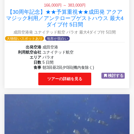
166,000円 ～ 383,000円
【30周年記念】★★予算重視★★成田発 アクア
マジック利用／アンテロープゲストハウス 最大4
ダイブ付 5日間
成田空港発 ユナイテッド航空 パラオ 最大4ダイブ付 5日間
大物狙いスポットあり
地形が面白い
出発空港
成田空港
利用航空会社
ユナイテッド航空
エリア
パラオ
日数
5 日間
食事
朝3回昼2回夕0回(機内食除く)
検討する
ツアーの詳細を見る