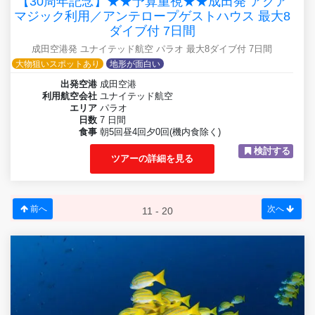
【30周年記念】★★予算重視★★成田発 アクア
マジック利用／アンテロープゲストハウス 最大8
ダイブ付 7日間
成田空港発 ユナイテッド航空 パラオ 最大8ダイブ付 7日間
大物狙いスポットあり
地形が面白い
出発空港
成田空港
利用航空会社
ユナイテッド航空
エリア
パラオ
日数
7 日間
食事
朝5回昼4回夕0回(機内食除く)
検討する
ツアーの詳細を見る
前へ
次へ
11 - 20