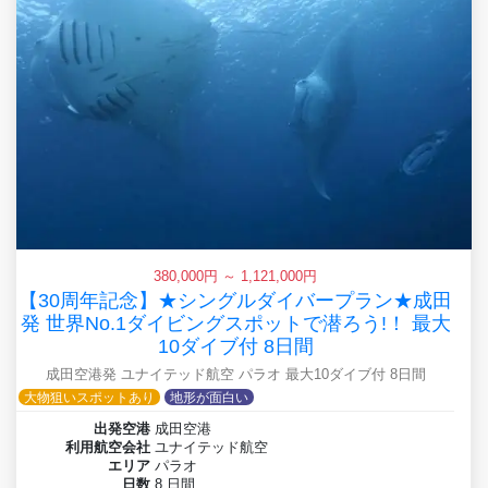
380,000円 ～ 1,121,000円
【30周年記念】★シングルダイバープラン★成田
発 世界No.1ダイビングスポットで潜ろう!！ 最大
10ダイブ付 8日間
成田空港発 ユナイテッド航空 パラオ 最大10ダイブ付 8日間
大物狙いスポットあり
地形が面白い
出発空港
成田空港
利用航空会社
ユナイテッド航空
エリア
パラオ
日数
8 日間