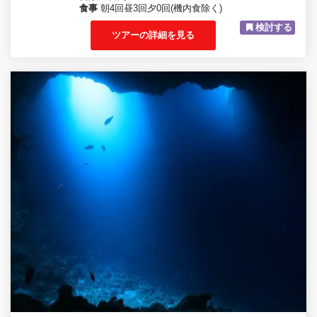
食事
朝4回昼3回夕0回(機内食除く)
検討する
ツアーの詳細を見る