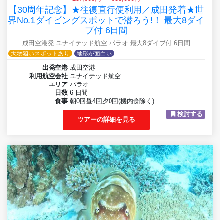
【30周年記念】★往復直行便利用／成田発着★世
界No.1ダイビングスポットで潜ろう!！ 最大8ダイ
ブ付 6日間
成田空港発 ユナイテッド航空 パラオ 最大8ダイブ付 6日間
大物狙いスポットあり
地形が面白い
出発空港
成田空港
利用航空会社
ユナイテッド航空
エリア
パラオ
日数
6 日間
食事
朝0回昼4回夕0回(機内食除く)
検討する
ツアーの詳細を見る