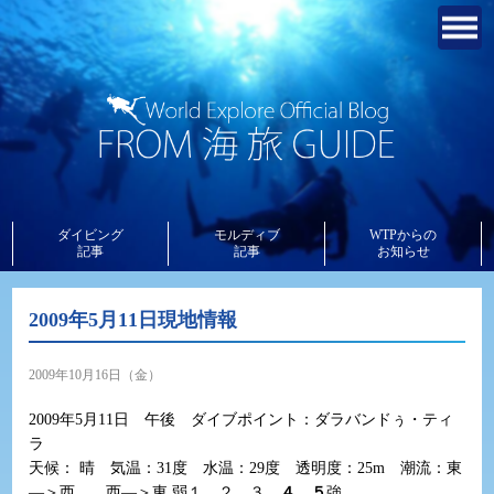
ダイビング
モルディブ
WTPからの
記事
記事
お知らせ
2009年5月11日現地情報
2009年10月16日（金）
2009年5月11日 午後 ダイブポイント：ダラバンドぅ・ティ
ラ
天候： 晴 気温：31度 水温：29度 透明度：25m 潮流：東
―＞西 西―＞東 弱１ ２ ３
４ ５
強