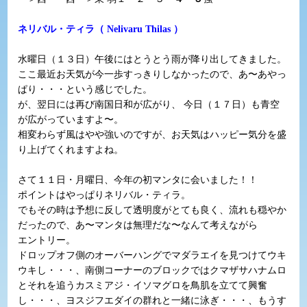
ネリバル・ティラ（ Nelivaru Thilas ）
水曜日（１３日）午後にはとうとう雨が降り出してきました。
ここ最近お天気が今一歩すっきりしなかったので、あ〜あやっ
ぱり・・・という感じでした。
が、翌日には再び南国日和が広がり、 今日（１７日）も青空
が広がっていますよ〜。
相変わらず風はやや強いのですが、お天気はハッピー気分を盛
り上げてくれますよね。
さて１１日・月曜日、今年の初マンタに会いました！！
ポイントはやっぱりネリバル・ティラ。
でもその時は予想に反して透明度がとても良く、流れも穏やか
だったので、あ〜マンタは無理だな〜なんて考えながら
エントリー。
ドロップオフ側のオーバーハングでマダラエイを見つけてウキ
ウキし・・・、南側コーナーのブロックではクマザサハナムロ
とそれを追うカスミアジ・イソマグロを鳥肌を立てて興奮
し・・・、ヨスジフエダイの群れと一緒に泳ぎ・・・、もうす