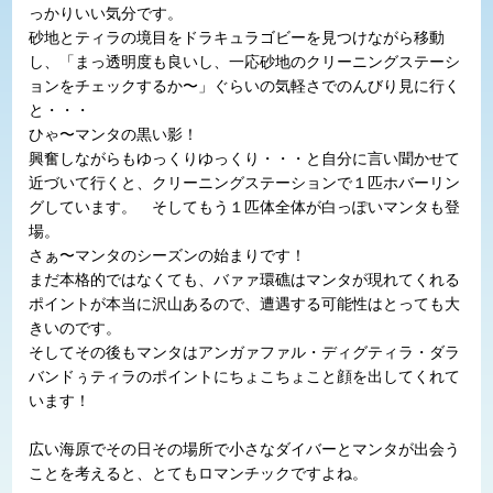
っかりいい気分です。
砂地とティラの境目をドラキュラゴビーを見つけながら移動
し、「まっ透明度も良いし、一応砂地のクリーニングステーシ
ョンをチェックするか〜」ぐらいの気軽さでのんびり見に行く
と・・・
ひゃ〜マンタの黒い影！
興奮しながらもゆっくりゆっくり・・・と自分に言い聞かせて
近づいて行くと、クリーニングステーションで１匹ホバーリン
グしています。 そしてもう１匹体全体が白っぽいマンタも登
場。
さぁ〜マンタのシーズンの始まりです！
まだ本格的ではなくても、バァァ環礁はマンタが現れてくれる
ポイントが本当に沢山あるので、遭遇する可能性はとっても大
きいのです。
そしてその後もマンタはアンガァファル・ディグティラ・ダラ
バンドぅティラのポイントにちょこちょこと顔を出してくれて
います！
広い海原でその日その場所で小さなダイバーとマンタが出会う
ことを考えると、とてもロマンチックですよね。