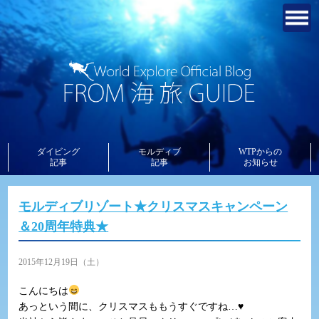
ダイビング
モルディブ
WTPからの
記事
記事
お知らせ
モルディブリゾート★クリスマスキャンペーン
＆20周年特典★
2015年12月19日（土）
こんにちは
あっという間に、クリスマスももうすぐですね…♥