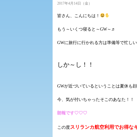
2017年4月14日（金）
皆さん、こんにちは！
もう～いくつ寝ると～GW～♬
GWに旅行に行かれる方は準備等で忙し
しか～し！！
GWが近づいているということは夏休も
今、気が付いちゃったそこのあなた！！
朗報です♡♡♡
スリランカ航空利用でお得な
この度