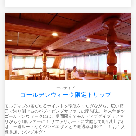
モルディブ
ゴールデンウィーク限定トリップ
モルディブの名だたるポイントを環礁をまたぎながら、広い範
囲で潜り倒せるのがダイビングサファリの醍醐味。 年末年始や
ゴールデンウィークには、期間限定でモルディブダイブサファ
リがもう1艇ツアーに！ サファリボートに乗船して6泊以上すれ
ば、王道ルートならジンベエザメとの遭遇率は90％！！ お１人
様参加、シングルダイ...