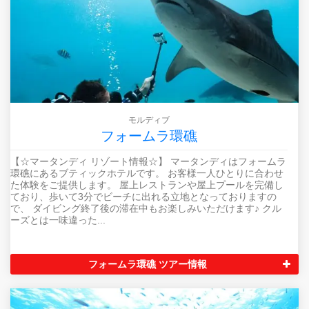
モルディブ
フォームラ環礁
【☆マータンディ リゾート情報☆】 マータンディはフォームラ
環礁にあるブティックホテルです。 お客様一人ひとりに合わせ
た体験をご提供します。 屋上レストランや屋上プールを完備し
ており、歩いて3分でビーチに出れる立地となっておりますの
で、 ダイビング終了後の滞在中もお楽しみいただけます♪ クル
ーズとは一味違った...
フォームラ環礁 ツアー情報