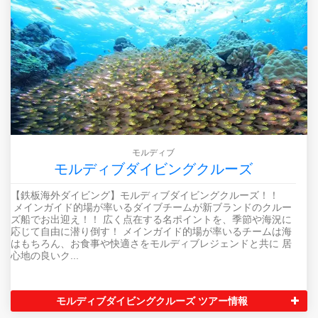
モルディブ
モルディブダイビングクルーズ
【鉄板海外ダイビング】モルディブダイビングクルーズ！！
メインガイド的場が率いるダイブチームが新ブランドのクルー
ズ船でお出迎え！！ 広く点在する名ポイントを、季節や海況に
応じて自由に潜り倒す！ メインガイド的場が率いるチームは海
はもちろん、お食事や快適さをモルディブレジェンドと共に 居
心地の良いク...
モルディブダイビングクルーズ ツアー情報