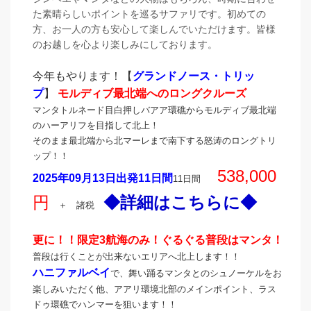
た素晴らしいポイントを巡るサファリです。初めての
方、お一人の方も安心して楽しんでいただけます。皆様
のお越しを心より楽しみにしております。
今年もやります！【
グランドノース・トリッ
プ
】
モルディブ最北端へのロングクルーズ
マンタトルネード目白押しバアア環礁からモルディブ最北端
のハーアリフを目指して北上！
そのまま最北端から北マーレまで南下する怒涛のロングトリ
ップ！！
538,000
2025年09月13日出発11日間
11日間
円
◆詳細はこちらに◆
＋ 諸税
更に！！限定3航海のみ！ぐるぐる普段はマンタ！
普段は行くことが出来ないエリアへ北上します！！
ハニファルベイ
で、舞い踊るマンタとのシュノーケルをお
楽しみいただく他、アアリ環境北部の
メインポイント、ラス
ドゥ環礁でハンマーを狙います！！