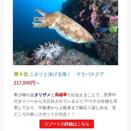
第 4 位
ニタリと泳げる海！ マラパスクア
217,000
円～
希少種の
ニタリザメ
と
高確率
で出会えることで、世界中
のダイバーから大注目されているエリア!マクロ生物も充
実しており、中級者から上級者まで幅広く楽しめる、見
どころの多いスポットが点在！！
リゾートの詳細はこちら