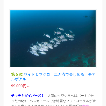
第 5 位
ワイド＆マクロ 二刀流で楽しめる！モア
ルボアル
99,000
円～
チキチキダイバーズ！！
人気のイワシ玉へはボートでた
ったの5分！ペスカドールでは綺麗なソフトコーラルが皆
さんを癒してくれますよ♪のんびりした田舎町は
女性一人