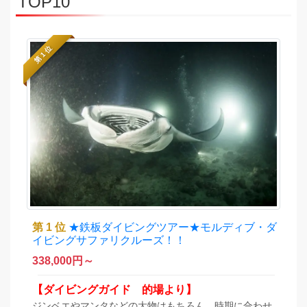
TOP10
第 1 位
第 1 位
★鉄板ダイビングツアー★モルディブ・ダ
イビングサファリクルーズ！！
338,000
円～
【ダイビングガイド 的場より】
ジンベエやマンタなどの大物はもちろん、時期に合わせ