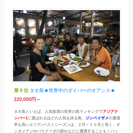
第 9 位
タオ島★世界中のダイバーのオアシス★
220,000
円～
タオ島といえば、人気投票の世界の島ランキングで
アジアナ
ンバー1
に選ばれるほどの人気を誇る島。
ジンベイザメ
の遭遇
率も高いエリア♪ベストシーズンは、２月～１０月と長く、ギ
ンガメアジやバラクーダの群れなどに遭遇することも！バッ