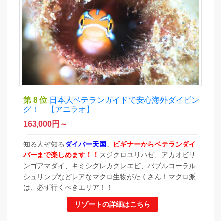
第 8 位
日本人ベテランガイドで安心海外ダイビン
グ！ 【アニラオ】
163,000
円～
知る人ぞ知る
ダイバー天国
。
ビギナーからベテランダイ
バーまで楽しめます！！
スジクロユリハゼ、アカオビサ
ンゴアマダイ、キミシグレカクレエビ、バブルコーラル
シュリンプなどレアなマクロ生物がたくさん！マクロ派
は、必ず行くべきエリア！！
リゾートの詳細はこちら