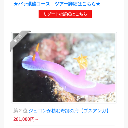
★バァ環礁コース ツアー詳細はこちら★
リゾートの詳細はこちら
第 2 位
第 2 位
ジュゴンが棲む奇跡の海【ブスアンガ】
281,000
円～