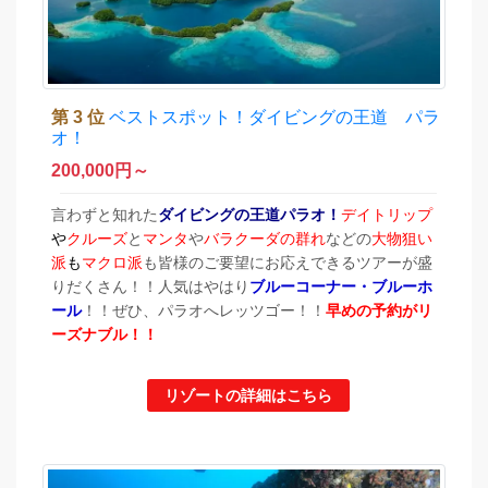
第 3 位
ベストスポット！ダイビングの王道 パラ
オ！
200,000
円～
言わずと知れた
ダイビングの王道パラオ！
デイトリップ
や
クルーズ
と
マンタ
や
バラクーダの群れ
などの
大物狙い
派
も
マクロ派
も皆様のご要望にお応えできるツアーが盛
りだくさん！！人気はやはり
ブルーコーナー・ブルーホ
ール
！！ぜひ、パラオへレッツゴー！！
早めの予約がリ
ーズナブル！！
リゾートの詳細はこちら