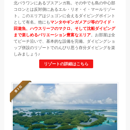
北パラワンにあるブスアンガ島。その中でも島の中心部
コロンとは反対側にあるエル・リオ・イ・マールリゾー
ト。このエリアはジュゴンに会えるダイビングポイント
として有名。他にも
マンタやギンガメアジ等のワイド・
回遊魚、ハウスリーフのマクロ、そして沈船ダイビング
まで楽しめるバリエーション豊富なエリア
。お部屋は全
てビーチ沿いで、基本的な設備を完備。ダイビングショ
ップ併設のリゾートでのんびり思う存分ダイビングを楽
しみましょう♪
リゾートの詳細はこちら
第 3 位