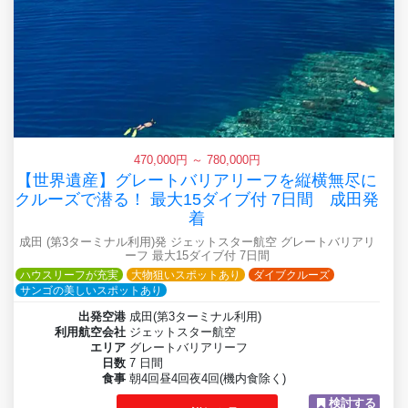
470,000円 ～ 780,000円
【世界遺産】グレートバリアリーフを縦横無尽に
クルーズで潜る！ 最大15ダイブ付 7日間 成田発
着
成田 (第3ターミナル利用)発 ジェットスター航空 グレートバリアリ
ーフ 最大15ダイブ付 7日間
ハウスリーフが充実
大物狙いスポットあり
ダイブクルーズ
サンゴの美しいスポットあり
出発空港
成田(第3ターミナル利用)
利用航空会社
ジェットスター航空
エリア
グレートバリアリーフ
日数
7 日間
食事
朝4回昼4回夜4回(機内食除く)
検討する