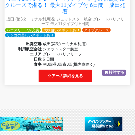
クルーズで潜る！ 最大11ダイブ付 6日間 成田発
着
成田 (第3ターミナル利用)発 ジェットスター航空 グレートバリアリ
ーフ 最大11ダイブ付 6日間
ハウスリーフが充実
大物狙いスポットあり
ダイブクルーズ
サンゴの美しいスポットあり
出発空港
成田(第3ターミナル利用)
利用航空会社
ジェットスター航空
エリア
グレートバリアリーフ
日数
6 日間
食事
朝3回昼3回夜3回(機内食除く)
検討する
ツアーの詳細を見る