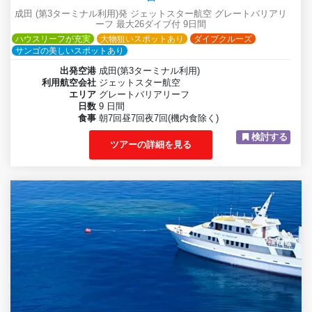
成田 (第3ターミナル利用)発 ジェットスター航空 グレートバリアリ
ーフ 最大26ダイブ付 9日間
ハウスリーフが充実
大物狙いスポットあり
ダイブクルーズ
サンゴの美しいスポットあり
出発空港
成田(第3ターミナル利用)
利用航空会社
ジェットスター航空
エリア
グレートバリアリーフ
日数
9 日間
食事
朝7回昼7回夜7回(機内食除く)
検討する
ツアーの詳細を見る