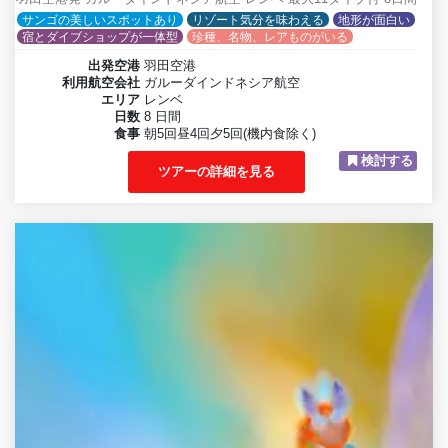
サンゴの美しいスポットあり
リゾート気分を味わえる
地形が面白い
宿とダイブショップが一体型
珍種、名物、レアものがいる
出発空港
羽田空港
利用航空会社
ガルーダインドネシア航空
エリア
レンベ
日数
8 日間
食事
朝5回昼4回夕5回(機内食除く)
検討する
ツアーの詳細を見る