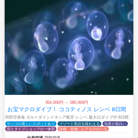
354,000円 ～ 580,000円
お宝マクロダイブ！ ココティノス レンベ 8日間
羽田空港発 ガルーダインドネシア航空 レンベ 最大11ダイブ付 8日間
サンゴの美しいスポットあり
リゾート気分を味わえる
地形が面白い
宿とダイブショップが一体型
珍種、名物、レアものがいる