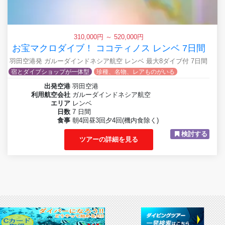
310,000円 ～ 520,000円
お宝マクロダイブ！ ココティノス レンベ 7日間
羽田空港発 ガルーダインドネシア航空 レンベ 最大8ダイブ付 7日間
宿とダイブショップが一体型
珍種、名物、レアものがいる
出発空港
羽田空港
利用航空会社
ガルーダインドネシア航空
エリア
レンベ
日数
7 日間
食事
朝4回昼3回夕4回(機内食除く)
検討する
ツアーの詳細を見る