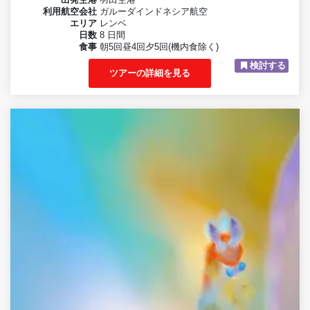
出発空港
羽田空港
利用航空会社
ガルーダインドネシア航空
エリア
レンベ
日数
8 日間
食事
朝5回昼4回夕5回(機内食除く)
検討する
ツアーの詳細を見る