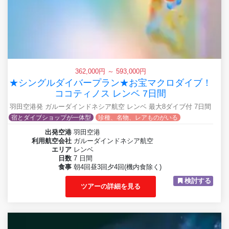
362,000円 ～ 593,000円
★シングルダイバープラン★お宝マクロダイブ！
ココティノス レンベ 7日間
羽田空港発 ガルーダインドネシア航空 レンベ 最大8ダイブ付 7日間
宿とダイブショップが一体型
珍種、名物、レアものがいる
出発空港
羽田空港
利用航空会社
ガルーダインドネシア航空
エリア
レンベ
日数
7 日間
食事
朝4回昼3回夕4回(機内食除く)
検討する
ツアーの詳細を見る