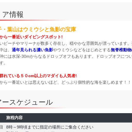
リア情報
子・葉山はウミウシと魚影の宝庫
から一番近いダイビングスポット!
いビーチやマリーナが数多く存在し、穏やかな雰囲気が漂っています。
中は、
通年見られる濃い魚影
やウミウシなどをはじめとする
無脊椎動物
沖には水深-30mからなるドロップオフもあります。ドロップオフにつ
す。
群れている５０cm以上のマダイも人気者!
から一番近いとは思えないほど、どっぷり個性的な海を楽しめます！！
アースケジュール
旅程内容
目
8時～9時頃までに指定の場所にご集合ください