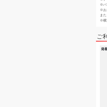
※バ
※お
また
※横
ご
発