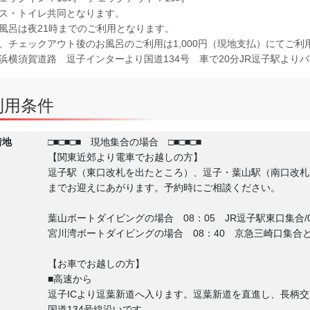
ス・トイレ共同となります。
風呂は夜21時までのご利用となります。
、チェックアウト後のお風呂のご利用は1,000円（現地支払）にてご利
浜横須賀道路 逗子インターより国道134号 車で20分JR逗子駅よりバ
利用条件
着地
□■□■□■ 現地集合の場合 □■□■□■
【関東近郊より電車でお越しの方】
逗子駅（東口改札を出たところ）、逗子・葉山駅（南口改札
までお迎えにあがります。予約時にご相談ください。
葉山ボートダイビングの場合 08：05 JR逗子駅東口集合
宮川湾ボートダイビングの場合 08：40 京急三崎口集合
【お車でお越しの方】
■高速から
逗子ICより逗葉新道へ入ります。逗葉新道を直進し、長柄
国道134号線沿いです。