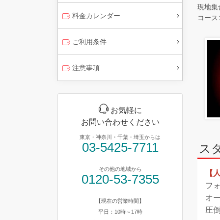
現地集
料金カレンダー
コースコ
ご利用条件
注意事項
お気軽に
お問い合わせください
東京・神奈川・千葉・埼玉からは
03-5425-7711
ス
その他の地域から
【
0120-53-7355
フ
オ
【現在の営業時間】
圧
平日：10時～17時