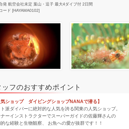
合発 航空会社未定 葉山・逗子 最大4ダイブ付 2日間
ード [HAYAMA0102]
タッフのおすすめポイント
人気ショップ ダイビングショップNANAで潜る】
ォト派ダイバーに絶対的な人気を誇る関東の人気ショップ。
ーナーインストラクターでスーパーガイドの佐藤輝さんの
倒的な経験と生物観察、 お魚への愛が抜群です！！