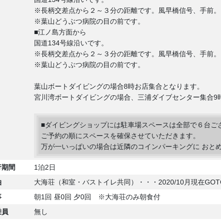
※長柄交差点から２～３分の距離です。風早橋信号、手前。
※葉山どうぶつ病院の目の前です。
■江ノ島方面から
国道134号線沿いです。
※長柄交差点から２～３分の距離です。風早橋信号、手前。
※葉山どうぶつ病院の目の前です。
葉山ボートダイビングの場合8時お店集合となります。
宮川湾ボートダイビングの場合、三浦ダイブセンター集合9
■ダイビングショップには駐車場スペースは全部で６台ご
ご予約の順にスペースを確保させていただきます。
万が一いっぱいの場合は近隣のコインパーキングに おと
行期間
1泊2日
泊
大海荘（和室・バストイレ共同）・・・2020/10月現在G
事
朝1回 昼0回 夕0回 ※大海荘のみ朝食付
乗員
無し