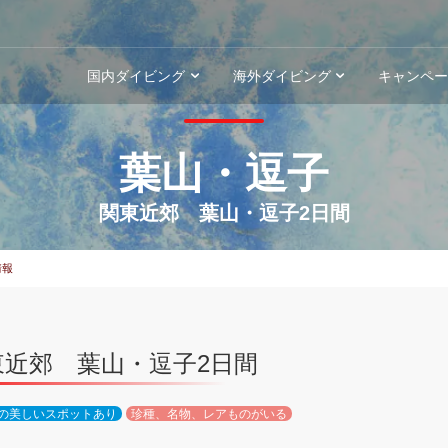
国内ダイビング
海外ダイビング
キャンペ
葉山・逗子
関東近郊 葉山・逗子2日間
情報
東近郊 葉山・逗子2日間
の美しいスポットあり
珍種、名物、レアものがいる