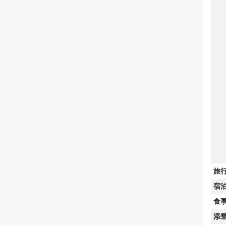
旅
宿
食
添