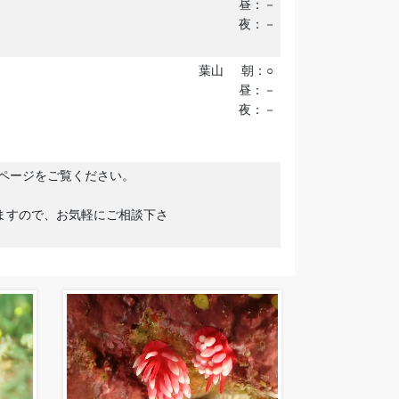
昼：－
夜：－
葉山
朝：○
昼：－
夜：－
ムページをご覧ください。
ますので、お気軽にご相談下さ