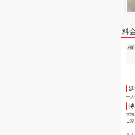
料
利
延
一人
特
大海
ご家
※チ