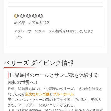
M.K様 – 2016.12.12
アグレッサーのクルーズの情報を細かにいただきま
した。
ベリーズ ダイビング情報
世界屈指のホールとサンゴ礁を体験する
未知の世界へ！
近年、認知度も徐々に上り調子のベリーズ。 その火付け役と
なったのが
広大なサンゴ礁
と
ブルーホール
。
美しいコバルトブルーの海の上空を徘徊していると、突然大
きなディープブルーの丸いエリアが現れる。
大きさは直径約300m、深さは120m以上！ 想像を絶する規模