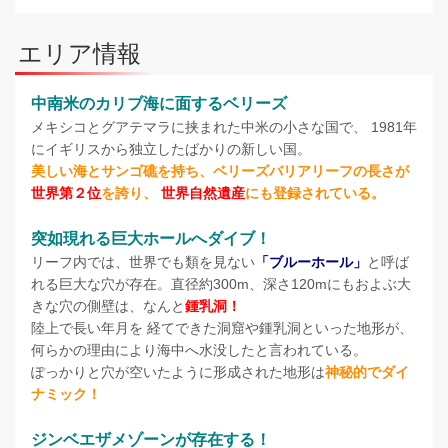
エリア情報
中南米のカリブ海に面するベリーズ
メキシコとグアテマラに挟まれた中米の小さな国で、 1981年
にイギリスから独立したばかりの新しい国。
美しい海とサンゴ礁を持ち、ベリーズバリアリーフの長さが
世界第２位
を誇り、
世界自然遺産
にも登録されている。
突如現れる巨大ホールへダイブ！
リーフ内では、世界でも類を見ない
「ブルーホール」
と呼ば
れる巨大な穴が存在。直径約300m、深さ120mにもおよぶ大
きな穴の側壁は、なんと
鍾乳洞！
陸上で長い年月を 経てできた洞窟や鍾乳洞といった地形が、
何らかの理由により海中へ水没したと言われている。
ぽっかりと穴が空いたように形成された地形は
神秘的でダイ
ナミック！
ジンベエザメゾーンが存在する！