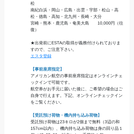
松
南紀白浜・岡山・広島・出雲・宇部・松山・高
松・徳島・高知・北九州・長崎・大分
宮崎・熊本・鹿児島・奄美大島 10,000円（往
復）
★出発前にESTAの取得が義務付けられておりま
すので、ご注意下さい。
エスタ登録
【事前座席指定】
アメリカン航空の事前座席指定はオンラインチェ
ックインで可能です。
航空券がお手元に届いた後に、ご希望の場合はご
自身で行えます。下記、オンラインチェックイン
をご覧ください。
【受託預け荷物・機内持ち込み荷物】
受託預け荷物は23キロが2個まで無料（3辺の和
157cm以内）、機内持ち込み荷物は身の回り品１