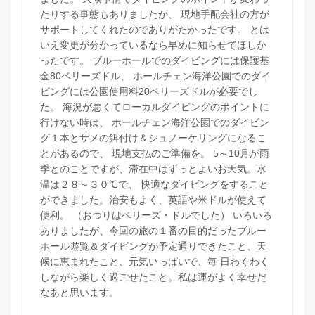
たりする事態もありましたが、 現地手配会社の方が
サポートしてくれたのでありがたかったです。 とは
いえ変更が分かっているなら早めに知らせてほしか
ったです。 ブルーホールでのダイビングには保護基
金80ベリーズドル、 ホールチェン海洋公園でのダイ
ビングには公園使用料20ベリーズドルが必要でし
た。 海況が悪くてローカルダイビングのポイントに
行けない時は、 ホールチェン海洋公園でのダイビン
グ１本とサメの餌付け＆シュノーケリングになるこ
とがあるので、 現地支払のご準備を。 5～10月が雨
季とのことですが、滞在中はずっとよいお天気。水
温は２８～３０℃で、 快適なダイビングをすること
ができました。治安もよく、英語や米ドルが使えて
便利。 （おつりはベリーズ・ドルでした） いろいろ
ありましたが、今回の旅の１番の目的だったブルー
ホール遊覧＆ダイビングが予定通りできたこと、天
候に恵まれたこと、元気いっぱいで、毎 日わくわく
しながら楽しく過ごせたこと。私は運がよく幸せだ
なあと思います。