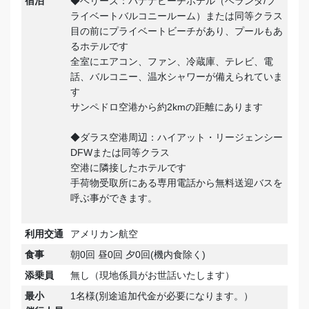
宿泊
◆ベリーズ：バナナビーチホテル（ベランダ/プ
ライベートバルコニールーム）または同等クラス
目の前にプライベートビーチがあり、プールもあ
るホテルです
全室にエアコン、ファン、冷蔵庫、テレビ、電
話、バルコニー、温水シャワーが備えられていま
す
サンペドロ空港から約2kmの距離にあります
◆ダラス空港周辺：ハイアット・リージェンシー
DFWまたは同等クラス
空港に隣接したホテルです
手荷物受取所にある専用電話から無料送迎バスを
呼ぶ事ができます。
利用交通
アメリカン航空
食事
朝0回 昼0回 夕0回(機内食除く)
添乗員
無し（現地係員がお世話いたします）
最小
1名様(別途追加代金が必要になります。）