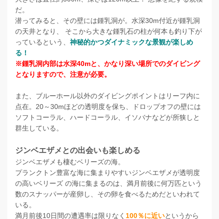
だ。
潜ってみると、その壁には鍾乳洞が。水深30m付近が鍾乳洞
の天井となり、 そこから大きな鍾乳石の柱が何本も釣り下が
っているという、
神秘的かつダイナミックな景観が楽しめ
る！
※鍾乳洞内部は水深40mと、かなり深い場所でのダイビング
となりますので、注意が必要。
また、ブルーホール以外のダイビングポイントはリーフ内に
点在。20～30mほどの透明度を保ち、ドロップオフの壁には
ソフトコーラル、ハードコーラル、イソバナなどが所狭しと
群生している。
ジンベエザメとの出会いも楽しめる
ジンベエザメも棲むベリーズの海。
プランクトン豊富な海に集まりやすいジンベエザメが透明度
の高いベリーズ の海に集まるのは、満月前後に何万匹という
数のスナッパーが産卵し、その卵を食べるためだといわれて
いる。
満月前後10日間の遭遇率は限りなく
100％に近い
というから