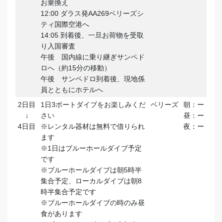
お乗換え
12:00 ダラス発AA269ベリーズシ
ティ国際空港へ
14:05 到着後、一旦お荷物を受取
り入国審査
午後 国内線に乗り継ぎサンペド
ロへ（約15分の移動）
午後 サンペドロ到着後、現地係
員とともにホテルへ
2日目
1日3ボートダイブをお楽しみくだ
ベリーズ
朝：ー
↓
さい
昼：ー
4日目
※レンタル器材は無料で借りられ
夜：ー
ます
※1日はブルーホールダイブ予定
です
※ブルーホールダイブは朝5時半
集合予定、ローカルダイブは朝8
時半集合予定です
※ブルーホールダイブの時のみ昼
食があります