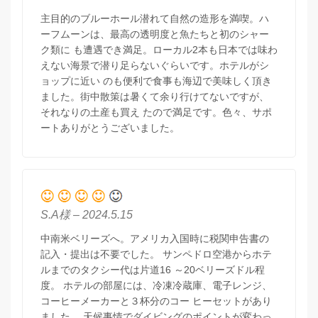
主目的のブルーホール潜れて自然の造形を満喫。ハ
ーフムーンは、最高の透明度と魚たちと初のシャー
ク類に も遭遇でき満足。ローカル2本も日本では味わ
えない海景で潜り足らないぐらいです。ホテルがシ
ョップに近い のも便利で食事も海辺で美味しく頂き
ました。街中散策は暑くて余り行けてないですが、
それなりの土産も買え たので満足です。色々、サポ
ートありがとうございました。
S.A様 – 2024.5.15
中南米ベリーズへ。アメリカ入国時に税関申告書の
記入・提出は不要でした。 サンペドロ空港からホテ
ルまでのタクシー代は片道16 ～20ベリーズドル程
度。 ホテルの部屋には、冷凍冷蔵庫、電子レンジ、
コーヒーメーカーと３杯分のコー ヒーセットがあり
ました。 天候事情でダイビングのポイントが変わっ