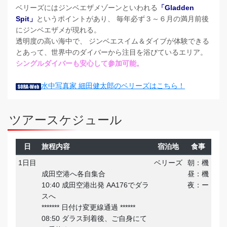
ベリーズにはジンベエザメゾーンといわれる
「Gladden
Spit」
というポイントがあり、 毎年必ず３～６月の満月前後
にジンベエザメが現れる。
透明度の高い海中で、 ジンベエスイム＆ダイブが体験できる
とあって、世界中のダイバーから注目を浴びているエリア。
シングルダイバーも安心して参加可能。
水中写真家 細田健太郎のベリーズはこちら！
ツアースケジュール
日
旅程内容
宿泊地
食事
1日目
ベリーズ
朝：機
成田空港へ各自集合
昼：機
10:40 成田空港出発 AA176でダラ
夜：ー
スへ
******* 日付け変更線通過 ******
08:50 ダラス到着後、ご自身にて