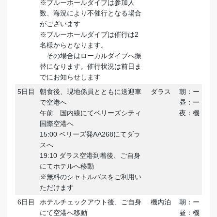
※ブルーホールダイブは参加人
数、海況により不催行となる場合
がございます
※ブルーホールダイブは催行は2
名様からとなります。
その場合はローカルダイブへ振
替になります。催行状況は前日ま
でにお知らせします
5日目
朝食後、現地係員とともに送迎車
ダラス
朝：ー
で空港へ
昼：ー
午前 国内線にてベリーズシティ
夜：機
国際空港へ
15:00 ベリーズ発AA268にてダラ
スへ
19:10 ダラス空港到着後、ご自身
にてホテルへ移動
※無料のシャトルバスをご利用い
ただけます
6日目
ホテルチェックアウト後、ご自身
機内泊
朝：ー
にて空港へ移動
昼：機