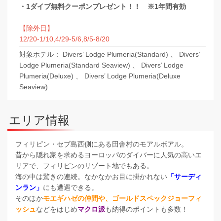
・1ダイブ無料クーポンプレゼント！！ ※1年間有効
【除外日】
12/20-1/10,4/29-5/6,8/5-8/20
対象ホテル： Divers’ Lodge Plumeria(Standard) 、 Divers’
Lodge Plumeria(Standard Seaview) 、 Divers’ Lodge
Plumeria(Deluxe) 、 Divers’ Lodge Plumeria(Deluxe
Seaview)
エリア情報
フィリピン・セブ島西側にある田舎村のモアルボアル。
昔から隠れ家を求めるヨーロッパのダイバーに人気の高いエ
リアで、フィリピンのリゾート地でもある。
海の中は驚きの連続。なかなかお目に掛かれない
「サーディ
ンラン」
にも遭遇できる。
そのほか
モエギハゼの仲間や、ゴールドスペックジョーフィ
ッシュ
などをはじめ
マクロ派
も納得のポイントも多数！