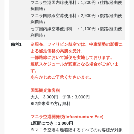
マニラ空港国内線使用料：1,200円（往路/経由便
利用時）
マニラ国際線空港使用料：2,900円（復路/経由便
利用時）
セブ国内線空港使用料 ：1,100円（復路/経由便
利用時）
備考1
※現在、フィリピン航空では、中東情勢の影響に
よる燃油価格の高騰を受け、
一部路線において減便を実施しております。
運航スケジュールが変更となる場合がございま
す。
あらかじめご了承くださいませ。
国際観光旅客税
大人：3,000円 子供：3,000円
※2歳未満の方は無料
マニラ空港開発税(Infrastructure Fee)
1区間につき：1,000円
※マニラ空港を離着陸するすべてのお客様が対象