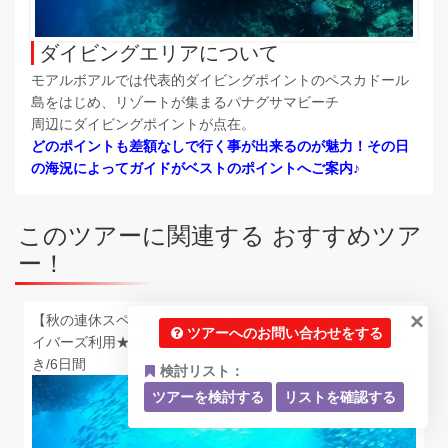
ダイビングエリアについて
モアルボアルでは代表的ダイビングポイントのペスカドール
島をはじめ、リゾートが集まるパナグサマビーチ
周辺にダイビングポイントが点在。
どのポイントも差額なしで行く事が出来るのが魅力！その日
の海況によってガイドがベストのポイントへご案内♪
このツアーに関連する おすすめツア
ー！
×
【秋の連休スペシャルプラン】【30周年記念】★チキチキダ
ツアーへのお問い合わせをする
イバーズ利用★日本人経営で安心！！15ダイブ付き/朝昼付
き/6日間
検討リスト：
ツアーを検討する
リストを確認する