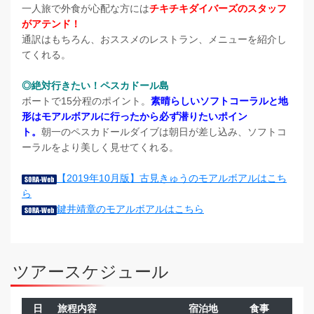
一人旅で外食が心配な方には
チキチキダイバーズのスタッフ
がアテンド！
通訳はもちろん、おススメのレストラン、メニューを紹介し
てくれる。
◎絶対行きたい！ペスカドール島
ボートで15分程のポイント。
素晴らしいソフトコーラルと地
形はモアルボアルに行ったから必ず潜りたいポイン
ト。
朝一のペスカドールダイブは朝日が差し込み、ソフトコ
ーラルをより美しく見せてくれる。
【2019年10月版】古見きゅうのモアルボアルはこち
ら
鍵井靖章のモアルボアルはこちら
ツアースケジュール
日
旅程内容
宿泊地
食事