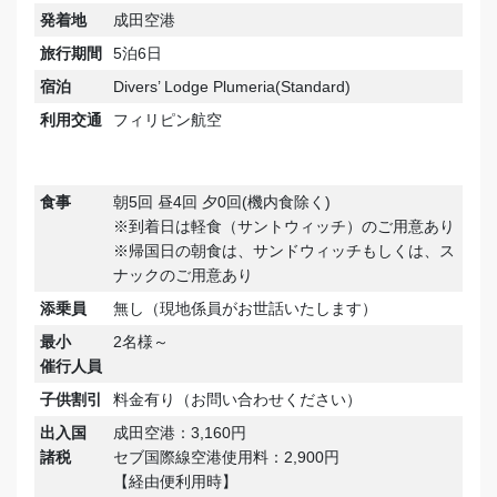
発着地
成田空港
旅行期間
5泊6日
宿泊
Divers’ Lodge Plumeria(Standard)
利用交通
フィリピン航空
食事
朝5回 昼4回 夕0回(機内食除く)
※到着日は軽食（サントウィッチ）のご用意あり
※帰国日の朝食は、サンドウィッチもしくは、ス
ナックのご用意あり
添乗員
無し（現地係員がお世話いたします）
最小
2名様～
催行人員
子供割引
料金有り（お問い合わせください）
出入国
成田空港：3,160円
諸税
セブ国際線空港使用料：2,900円
【経由便利用時】