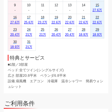
9
10
11
12
13
14
15
-
-
-
-
-
-
27.6万
16
17
18
19
20
21
22
27.6万
25.6万
23.2万
22.6万
22.6万
22.6万
22.6万
23
24
25
26
27
28
29
20.4万
21万
21万
20.4万
20.4万
18.9万
18.9万
30
31
18.9万
21万
特典とサービス
■1階／3部屋
ベッド:全てツイン(シングルサイズ)
広さ:部屋20.8平米 ベランダ6.8平米
設備:扇風機 エアコン 冷蔵庫 温冷シャワー 簡易ウォシ
ュレット
ご利用条件