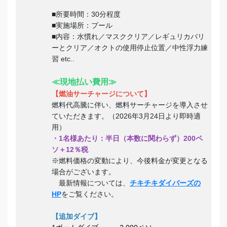
■所要時間：30分程度
■実施場所：プール
■内容：水慣れ／マスククリア／レギュリカバリ
ーとクリア／オクトの使用停止位置／中性浮力練
習 etc..
≪現地払い費用≫
【燃油サーチャージについて】
燃料代高騰に伴い、燃料サーチャージを導入させ
ていただきます。（2026年3月24日より即時適
用）
・1名様あたり：半日（本数に関わらず）200ペ
ソ＋12％税
※燃料価格の変動により、今後料金が変更となる
場合がございます。
最新情報については、
チキチキダイバーズの
HP
をご覧ください。
【追加ダイブ】