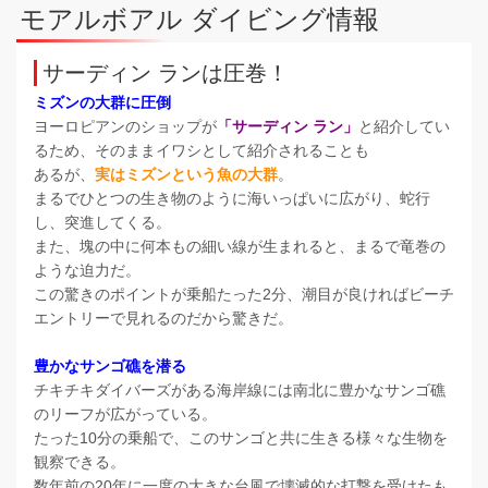
モアルボアル ダイビング情報
サーディン ランは圧巻！
ミズンの大群に圧倒
ヨーロピアンのショップが
「サーディン ラン」
と紹介してい
るため、そのままイワシとして紹介されることも
あるが、
実はミズンという魚の大群
。
まるでひとつの生き物のように海いっぱいに広がり、蛇行
し、突進してくる。
また、塊の中に何本もの細い線が生まれると、まるで竜巻の
ような迫力だ。
この驚きのポイントが乗船たった2分、潮目が良ければビーチ
エントリーで見れるのだから驚きだ。
豊かなサンゴ礁を潜る
チキチキダイバーズがある海岸線には南北に豊かなサンゴ礁
のリーフが広がっている。
たった10分の乗船で、このサンゴと共に生きる様々な生物を
観察できる。
数年前の20年に一度の大きな台風で壊滅的な打撃を受けたも