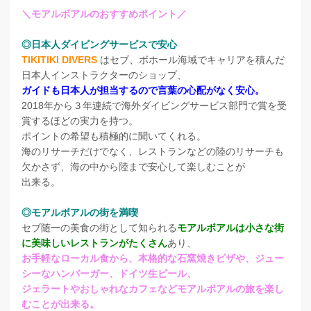
＼
モアルボアルのおすすめポイント／
◎日本人ダイビングサービスで安心
TIKITIKI DIVERS
はセブ、ボホール海域でキャリアを積んだ
日本人インストラクターのショップ、
ガイドも日本人が担当するので言葉の心配がなく安心。
2018年から３年連続で海外ダイビングサービス部門で賞を受
賞するほどの実力を持つ。
ポイントの希望も積極的に聞いてくれる。
海のリサーチだけでなく、レストランなどの陸のリサーチも
欠かさず、海の中から陸まで安心して楽しむことが
出来る。
◎モアルボアルの街を満喫
セブ随一の美食の街として知られる
モアルボアルは小さな街
に美味しいレストランがたくさん
あり、
お手軽なローカル食から、本格的な石窯焼きピザや、ジュー
シーなハンバーガー、ドイツ生ビール、
ジェラートやおしゃれなカフェなどモアルボアルの旅を楽し
むことが出来る。