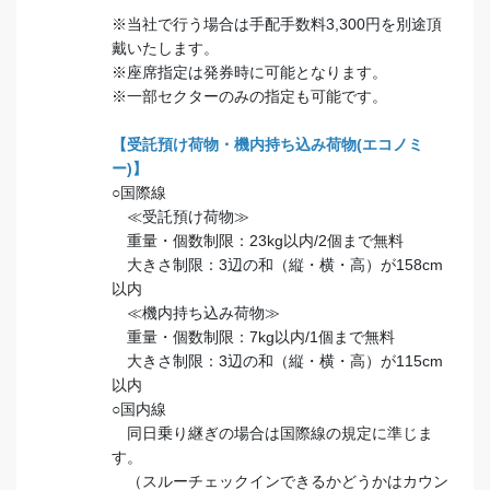
※当社で行う場合は手配手数料3,300円を別途頂
戴いたします。
※座席指定は発券時に可能となります。
※一部セクターのみの指定も可能です。
【受託預け荷物・機内持ち込み荷物(エコノミ
ー)】
○国際線
≪受託預け荷物≫
重量・個数制限：23kg以内/2個まで無料
大きさ制限：3辺の和（縦・横・高）が158cm
以内
≪機内持ち込み荷物≫
重量・個数制限：7kg以内/1個まで無料
大きさ制限：3辺の和（縦・横・高）が115cm
以内
○国内線
同日乗り継ぎの場合は国際線の規定に準じま
す。
（スルーチェックインできるかどうかはカウン