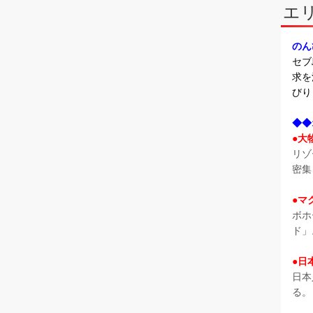
エ
のん
セブ
求を
びり
◆◆
●大
リゾ
密集
●マ
ボホ
ド」
●日
日本
る。