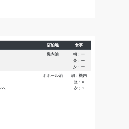
宿泊地
食事
機内泊
朝：ー
昼：ー
夕：ー
ボホール泊
朝：機内
昼：○
ンへ
夕：○