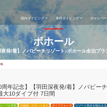
国内ダイビング
海外ダイビング
キャンペ
ボホール
夜発/着】ノバビーチリゾート♪ボホール全泊プラン
情報
30周年記念】【羽田深夜発/着】ノバビー
最大10ダイブ付 7日間
リーフが充実
大物狙いスポットあり
ダイブクルーズ
リゾート気分を味わえる