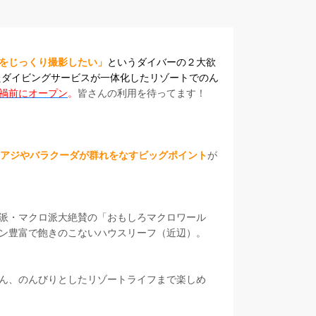
をじっくり撮影したい」
というダイバーの２大欲
たダイビングサービスが一体化したリゾートでのん
禍前にオープン
。
皆さんの利用を待ってます！
アジやバラクーダが群れをなすビッグポイント
が
派・マクロ派大絶賛の「おもしろマクロワール
ン豊富で飽きのこないハウスリーフ（近辺）。
ん、のんびりとしたリゾートライフまで楽しめ