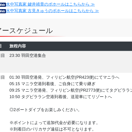
水中写真家 鍵井靖章のボホールはこちらから ≫
水中写真家 古見きゅうのボホールはこちらから ≫
アースケジュール
日
旅程内容
日目
23:30 羽田空港集合
日目
01:30 羽田空港発、フィリピン航空(PR423便)にてマニラへ
05:15 マニラ空港到着後、ご自身にて乗り継ぎ
09:25 マニラ空港発、フィリピン航空(PR2773便)にてタグビララ
10:50 タグビララン空港到着後、送迎車にてリゾートへ
◎2ボートダイブをお楽しみください。
※ポイントによって追加代金が必要になります。
※到着日のバリカサグ遠征は不可となります。