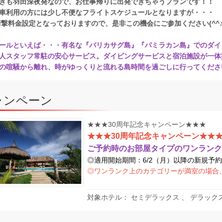
きも羽田深夜発なので、お仕事帰りに出発できちゃうプランです！！
車利用の方には少し不便なフライトスケジュールとなりますが・・・
料金設定となっておりますので、是非この機会にご参加ください(^^
ールといえば・・・有名な『バリカサグ島』『パミラカン島』でのダイ
人スタッフ常駐の安心サービス。ダイビングサービスと宿泊施設が一体
の喧騒から離れ、時がゆっくりと流れる島時間を過ごしに行ってくださ
ャンペーン
★★★30周年記念キャンペーン★★★
★★★30周年記念キャンペーン★★
ご予約時のお部屋タイプのワンラン
◎適用開始期間：6/2（月）以降の新規予
◎ワンランク上のカテゴリーが満室の場合
対象ホテル： セミデラックス 、 デラック