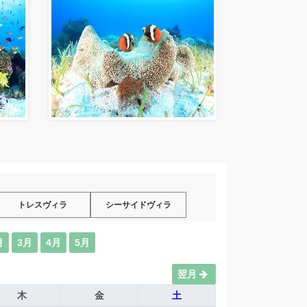
トレスヴィラ
シーサイドヴィラ
月
3月
4月
5月
翌月
木
金
土