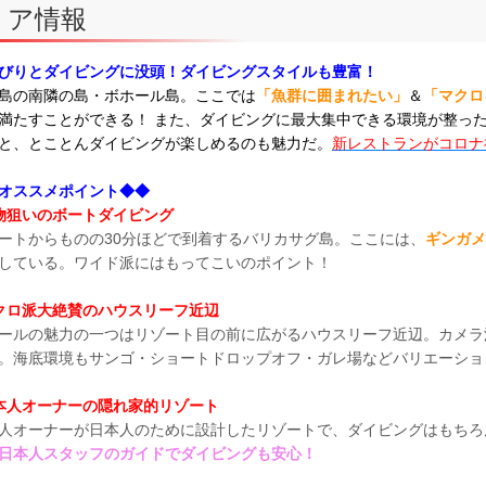
リア情報
びりとダイビングに没頭！ダイビングスタイルも豊富！
島の南隣の島・ボホール島。ここでは
「魚群に囲まれたい」
＆
「マクロ
満たすことができる！ また、ダイビングに最大集中できる環境が整っ
と、とことんダイビングが楽しめるのも魅力だ。
新レストランがコロナ
オススメポイント◆◆
物狙いのボートダイビング
ートからものの30分ほどで到着するバリカサグ島。ここには、
ギンガメ
している。ワイド派にはもってこいのポイント！
クロ派大絶賛の
ハウスリーフ近辺
ールの魅力の一つはリゾート目の前に広がるハウスリーフ近辺。カメラ
。海底環境もサンゴ・ショートドロップオフ・ガレ場などバリエーショ
本人オーナーの隠れ家的リゾート
人オーナーが日本人のために設計したリゾートで、ダイビングはもちろ
日本人スタッフのガイドでダイビングも安心！