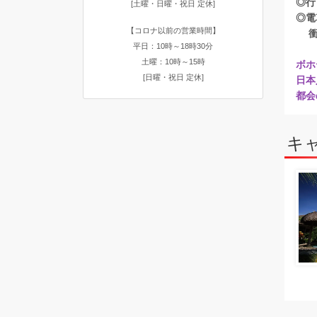
◎行
[土曜・日曜・祝日 定休]
◎電
【コロナ以前の営業時間】
衝撃
平日：10時～18時30分
土曜：10時～15時
ボホ
[日曜・祝日 定休]
日本
都会
キ