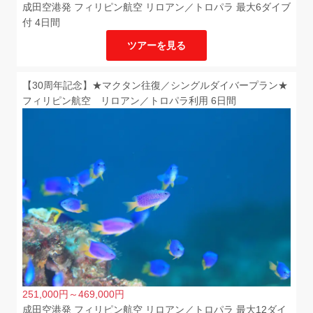
成田空港発 フィリピン航空 リロアン／トロパラ 最大6ダイブ
付 4日間
ツアーを見る
【30周年記念】★マクタン往復／シングルダイバープラン★
フィリピン航空 リロアン／トロパラ利用 6日間
251,000
円
～469,000
円
成田空港発 フィリピン航空 リロアン／トロパラ 最大12ダイ