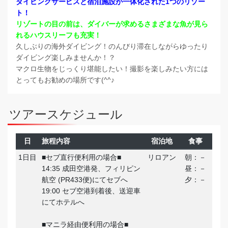
ダイビングサービスと宿泊施設が一体化された1つのリゾー
ト！
リゾートの目の前は、ダイバーが求めるさまざまな魚が見ら
れるハウスリーフも充実！
久しぶりの海外ダイビング！のんびり滞在しながらゆったり
ダイビング楽しみませんか！？
マクロ生物をじっくり堪能したい！撮影を楽しみたい方には
とってもお勧めの場所です(^^♪
ツアースケジュール
日
旅程内容
宿泊地
食事
1日目
■セブ直行便利用の場合■
リロアン
朝：－
14:35 成田空港発、フィリピン
昼：－
航空 (PR433便)にてセブへ
夕：－
19:00 セブ空港到着後、送迎車
にてホテルへ
■マニラ経由便利用の場合■