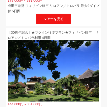
175,000
円
～391,000
円
成田空港発 フィリピン航空 リロアン／トロパラ 最大9ダイブ
付 5日間
ツアーを見る
【30周年記念】★マクタン往復プラン★フィリピン航空 リ
ロアン／トロパラ利用 4日間
144,000
円
～361,000
円