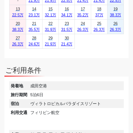
-
21.9万
21.9万
22.5万
21.4万
21.4万
22.5万
13
14
15
16
17
18
19
22.5万
23.1万
32.1万
34.1万
35.2万
37万
38.3万
20
21
22
23
24
25
26
38.3万
35.5万
31.9万
31.5万
26.3万
26.3万
26.3万
27
28
29
30
26.3万
24.6万
21.9万
21.4万
ご利用条件
発着地
成田空港
旅行期間
5泊6日
宿泊
ヴィラトロピカルパラダイスリゾート
利用交通
フィリピン航空