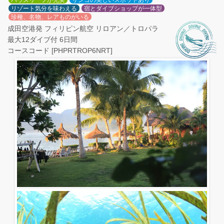
ハウスリーフが充実
サンゴの美しいスポットあり
リゾート気分を味わえる
宿とダイブショップが一体型
珍種、名物、レアものがいる
成田空港発 フィリピン航空 リロアン／トロパラ
最大12ダイブ付 6日間
コースコード [PHPRTROP6NRT]