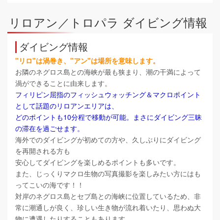
リロアン／トロパラ ダイビング情報
ダイビング情報
"リロ"は渦巻き、"アン"は場所を意味します。
お隣のネグロス島との海峡が最も狭まり、潮の干満によって
渦ができることに由来します。
フィリピン屈指のフィッシュウォッチング＆マクロポイント
として話題のリロアンエリアは、
どのポイントも10分程で移動が可能。まさにダイビング三昧
の滞在を過ごせます。
海外でのダイビングが初めての方や、久しぶりにダイビング
を再開される方も
安心してダイビングを楽しめるポイントも多いです。
また、じっくりマクロ生物の写真撮影を楽しみたい方にはも
ってこいの海です！！
対岸のネグロス島とセブ島との海峡に位置しているため、非
常に潮通しが良く、
珍しい生き物が流れ着いたり、思わぬ大
物に遭遇したりすることもあります。