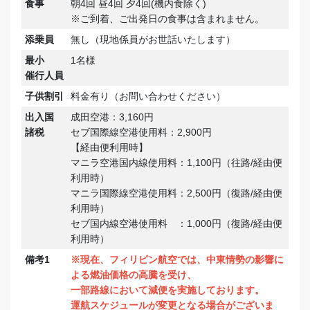
食事
朝4回 昼4回 夕4回(機内食除く)
※ご到着、ご出発日の食事は含まれません。
添乗員
無し（現地係員がお世話いたします）
最小
1名様
催行人員
子供割引
料金有り（お問い合わせください）
出入国
成田空港：3,160円
諸税
セブ国際線空港使用料：2,900円
【経由便利用時】
マニラ空港国内線使用料：1,100円（往路/経由便
利用時）
マニラ国際線空港使用料：2,500円（復路/経由便
利用時）
セブ国内線空港使用料 ：1,000円（復路/経由便
利用時）
備考1
※現在、フィリピン航空では、中東情勢の影響に
よる燃油価格の高騰を受け、
一部路線において減便を実施しております。
運航スケジュールが変更となる場合がございま