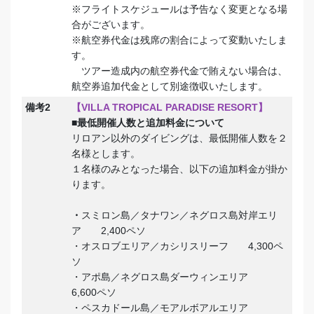
※フライトスケジュールは予告なく変更となる場
合がございます。
※航空券代金は残席の割合によって変動いたしま
す。
ツアー造成内の航空券代金で賄えない場合は、
航空券追加代金として別途徴収いたします。
備考2
【VILLA TROPICAL PARADISE RESORT】
■最低開催人数と追加料金について
リロアン以外のダイビングは、最低開催人数を２
名様とします。
１名様のみとなった場合、以下の追加料金が掛か
ります。
・
スミロン島／タナワン／ネグロス島対岸エリ
ア 2,400ペソ
・オスロブエリア／カシリスリーフ 4,300ペ
ソ
・アポ島／ネグロス島ダーウィンエリア
6,600ペソ
・ペスカドール島／モアルボアルエリア