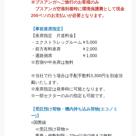
※ブスアンガへご旅行のお客様のみ
ブスアンガ空港到着時に環境保護費として現金
200ペソのお支払いが必要となります。
【事前座席指定】
【座席指定 片道料金】
・エクストラレッグルーム￥5,000
・前方有料座席 ￥2,000
・通路側席 ￥1,000
※窓側や中央席は無料
※当社で行う場合は手配手数料3,300円を別途頂
戴いたします。
※座席指定は発券時に可能となります。
※一部セクターのみの指定も可能です。
【受託預け荷物・機内持ち込み荷物(エコノミ
ー)】
○国際線
≪受託預け荷物≫
重量・個数制限：23kg以内/2個まで無料