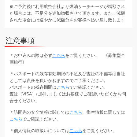
※ご予約後に利用航空会社より燃油サーチャージが増額され
た場合には、不足分を追加徴収させて頂きます。また、減額
された場合には速やかに減額分をお客様へ払い戻し致します
注意事項
＊お申込みの際は必ず
こちら
をご覧ください。 《募集型企
画旅行》
＊パスポートの残存有効期限の不足及び査証の不備等は当社
としては責任を負いかねますのでご了承ください。
パスポートの残存期間は
こちら
でご確認ください。
査証（VISA）に関しましてはお客様でご確認いただくかお問
合せください。
＊訪問先の安全情報に関しては
こちら
、衛生情報に関しては
こちら
でご確認ください。
＊個人情報の取扱いについては
こちら
をご覧ください。