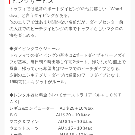
ビングサービス
トゥフィでは通常のボートダイビングの他に嬉しい「Wharf
dive」と言うダイビングがある。
他のエリアではあまり聞かない名前だが、ダイブセンター前
の入江でのビーチダイビングの事でトゥフィらしいマクロの
海を楽しめる。
◆ダイビングスケジュール
トゥフィでのダイビングの基本は2ボートダイブ＋ワーフダイ
ブが基本。毎日朝９時出港し午前2ボート、帰りながら船上で
昼食、帰ってから希望者はワーフでのビーチダイブとなる。
夕刻のニシキテグリ・ダイブは通常のワーフダイブとなり、
19時前にエキジットがルール。
◆レンタル器材料金 (すべてオーストラリアドル＋１０％Ｔ
ＡＸ)
レギュ&コンピューター
AU＄25＋10％tax
ＢＣ
AU＄20＋10％tax
マスク＆フィン
AU＄15＋10％tax
ウェットスーツ
AU＄15＋10％tax
トーチ
AU＄15＋10％tax