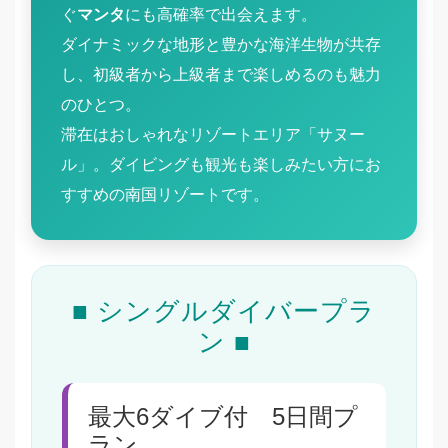
ぐ
マンタ
にも高確率で出会えます。
ダイナミックな地形と豊かな海洋生物が共存
し、初級者から上級者まで楽しめるのも魅力
のひとつ。
滞在はおしゃれなリゾートエリア「サヌー
ル」。ダイビングも観光も楽しみたい方にお
すすめの南国リゾートです。
■ シングルダイバープラ
ン ■
最大6ダイブ付 5日間プ
ラン