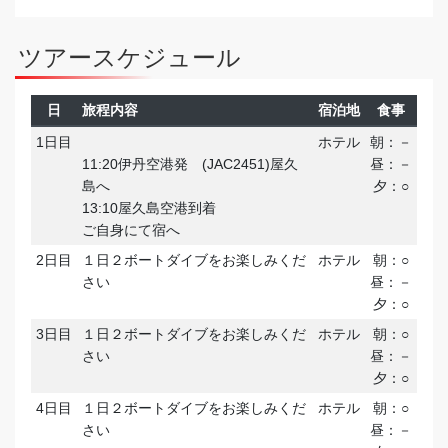
ツアースケジュール
日
旅程内容
宿泊地
食事
1日目
ホテル
朝：－
11:20伊丹空港発 (JAC2451)屋久
昼：－
島へ
夕：○
13:10屋久島空港到着
ご自身にて宿へ
2日目
１日２ボートダイブをお楽しみくだ
ホテル
朝：○
さい
昼：－
夕：○
3日目
１日２ボートダイブをお楽しみくだ
ホテル
朝：○
さい
昼：－
夕：○
4日目
１日２ボートダイブをお楽しみくだ
ホテル
朝：○
さい
昼：－