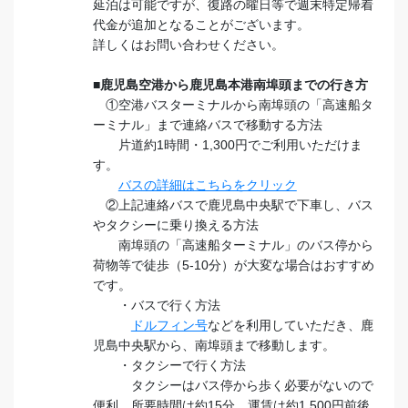
延泊は可能ですが、復路の曜日等で週末特定帰着
代金が追加となることがございます。
詳しくはお問い合わせください。
■鹿児島空港から鹿児島本港南埠頭までの行き方
①空港バスターミナルから南埠頭の「高速船タ
ーミナル」まで連絡バスで移動する方法
片道約1時間・1,300円でご利用いただけま
す。
バスの詳細はこちらをクリック
②上記連絡バスで鹿児島中央駅で下車し、バス
やタクシーに乗り換える方法
南埠頭の「高速船ターミナル」のバス停から
荷物等で徒歩（5-10分）が大変な場合はおすすめ
です。
・バスで行く方法
ドルフィン号
などを利用していただき、鹿
児島中央駅から、南埠頭まで移動します。
・タクシーで行く方法
タクシーはバス停から歩く必要がないので
便利。所要時間は約15分、運賃は約1,500円前後