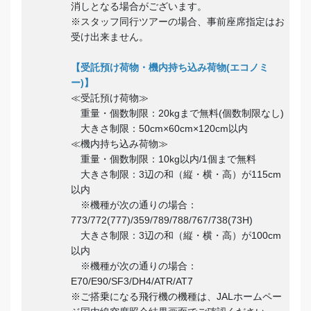
消しとなる場合がございます。
※スタッフ同行ツアーの場合、事前座席指定はお
受け出来ません。
【受託預け荷物・機内持ち込み荷物(エコノミ
ー)】
≪受託預け荷物≫
重量・個数制限：20kgまで無料(個数制限なし)
大きさ制限：50cm×60cm×120cm以内
≪機内持ち込み荷物≫
重量・個数制限：10kg以内/1個まで無料
大きさ制限：3辺の和（縦・横・高）が115cm
以内
※機種が次の通りの場合：
773/772(777)/359/789/788/767/738(73H)
大きさ制限：3辺の和（縦・横・高）が100cm
以内
※機種が次の通りの場合：
E70/E90/SF3/DH4/ATR/AT7
※ご搭乗になる飛行機の機種は、JALホームペー