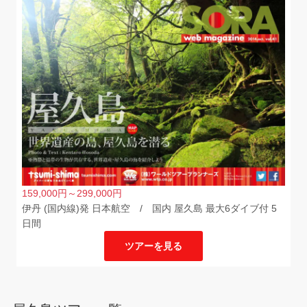
159,000
円
～299,000
円
伊丹 (国内線)発 日本航空 / 国内 屋久島 最大6ダイブ付 5
日間
ツアーを見る