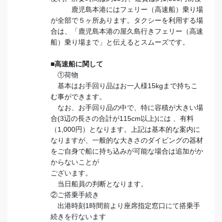
鹿児島本港にはフェリー（高速船）乗り場
が全部で５ヶ所あります。タクシーを利用する場
合は、「鹿児島本港の屋久島行きフェリー（高速
船）乗り場まで」と伝えるとスムーズです。
■高速船に関して
①荷物
基本はお手回り品はお一人様15kgまで持ちこ
む事ができます。
なお、お手回り品の中で、特に容積が大きい場
合(3辺の長さの合計が115cm以上)には 、有料
（1,000円）となります。上記は基本的な案内に
なりますが、一般的な大きさのダイビングの器材
をご自身で船に持ち込みが可能な場合は追加がか
からないことが
ございます。
当日船員の判断となります。
②ご搭乗手続き
出港時刻1時間前より座席指定窓口にて搭乗手
続きを行ないます