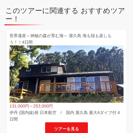
このツアーに関連する おすすめツア
ー！
世界遺産～神秘の森が育む海～ 屋久島 海も陸も楽しも
う！！4日間
131,000
円
～253,000
円
伊丹 (国内線)発 日本航空 / 国内 屋久島 最大4ダイブ付 4
日間
ツアーを見る