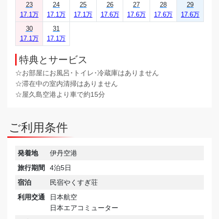
23
24
25
26
27
28
29
17.1万
17.1万
17.1万
17.6万
17.6万
17.6万
17.6万
30
31
17.1万
17.1万
特典とサービス
☆お部屋にお風呂･トイレ･冷蔵庫はありません
☆滞在中の室内清掃はありません
☆屋久島空港より車で約15分
ご利用条件
発着地
伊丹空港
旅行期間
4泊5日
宿泊
民宿やくすぎ荘
利用交通
日本航空
日本エアコミューター