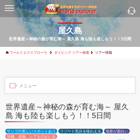
屋久島
世界遺産～神秘の森が育む海～ 屋久島 海も陸も楽しもう！！5日間
ワールドエクスプローラ
ダイビング ツアー検索
ツアー情報
世界遺産～神秘の森が育む海～ 屋久
島 海も陸も楽しもう！！5日間
サンゴの美しいスポットあり
リゾート気分を味わえる
地形が面白い
珍種、名物、レアものがいる