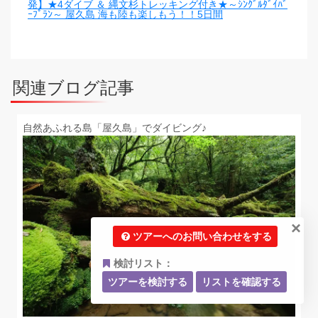
発】★4ダイブ ＆ 縄文杉トレッキング付き★～ｼﾝｸﾞﾙﾀﾞｲﾊﾞ
ｰﾌﾟﾗﾝ～ 屋久島 海も陸も楽しもう！！5日間
関連ブログ記事
自然あふれる島「屋久島」でダイビング♪
×
ツアーへのお問い合わせをする
検討リスト：
ツアーを検討する
リストを確認する