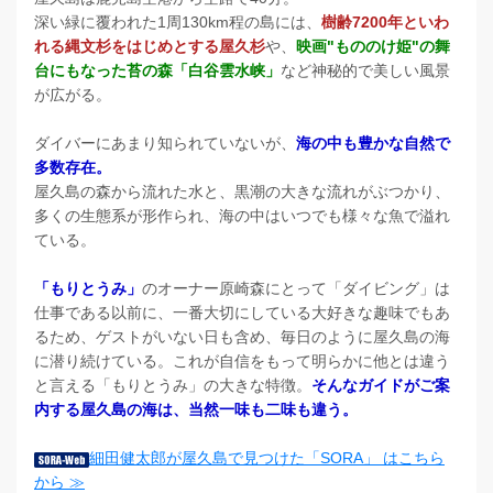
深い緑に覆われた1周130km程の島には、
樹齢7200年といわ
れる縄文杉をはじめとする屋久杉
や、
映画"もののけ姫"の舞
台にもなった苔の森「白谷雲水峡」
など神秘的で美しい風景
が広がる。
ダイバーにあまり知られていないが、
海の中も豊かな自然で
多数存在。
屋久島の森から流れた水と、黒潮の大きな流れがぶつかり、
多くの生態系が形作られ、海の中はいつでも様々な魚で溢れ
ている。
「もりとうみ」
のオーナー原崎森にとって「ダイビング」は
仕事である以前に、一番大切にしている大好きな趣味でもあ
るため、ゲストがいない日も含め、毎日のように屋久島の海
に潜り続けている。これが自信をもって明らかに他とは違う
と言える「もりとうみ」の大きな特徴。
そんなガイドがご案
内する屋久島の海は、当然一味も二味も違う。
細田健太郎が屋久島で見つけた「SORA」 はこちら
から ≫