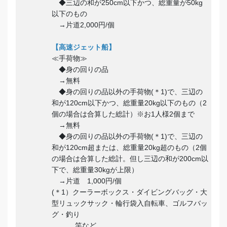
◆三辺の和が250cm以下かつ、総重量が50kg
以下のもの
→片道2,000円/個
【高速ジェット船】
≪手荷物≫
◆身の回りの品
→無料
◆身の回りの品以外の手荷物(＊1)で、三辺の
和が120cm以下かつ、総重量20kg以下のもの（2
個の場合は合算した総計）※お1人様2個まで
→無料
◆身の回りの品以外の手荷物(＊1)で、三辺の
和が120cm超または、総重量20kg超のもの（2個
の場合は合算した総計。但し三辺の和が200cm以
下で、総重量30kgが上限）
→片道 1,000円/個
(＊1）クーラーボックス・ダイビングバッグ・大
型リュックサック・輪行袋入自転車、ゴルフバッ
グ・釣り
竿など。