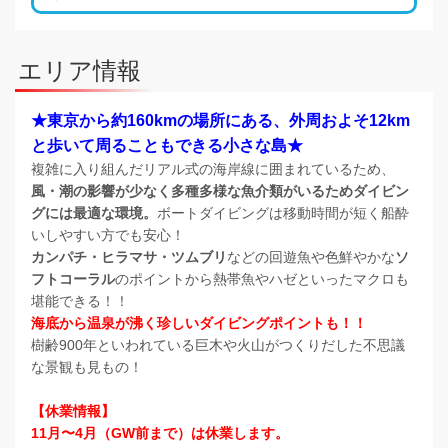
エリア情報
★東京から約160kmの場所にある、外周およそ12km
と歩いて周ることもできる小さな島★
複雑に入り組んだリアル式の海岸線に囲まれているため、
風・潮の影響が少なく多種多様な魚介類がいるためダイビン
グには最適な環境。
ボートダイビングは移動時間が短く船酔
いしやすい方でも安心！
カンパチ・ヒラマサ・ツムブリ
などの回遊魚や色鮮やかな
ソ
フトコーラル
のポイントから熱帯魚やハゼといったマクロも
堪能できる！！
海底から温泉が沸く珍しいダイビングポイントも！！
樹齢900年といわれている巨木や火山がつくりだした不思議
な景観も見もの！
【休業情報】
11月〜4月（GW前まで）は休業します。