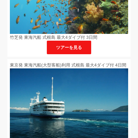
竹芝発 東海汽船 式根島 最大4ダイブ付 3日間
ツアーを見る
東京発 東海汽船(大型客船)利用 式根島 最大4ダイブ付 4日間