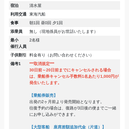
宿泊
清水屋
利用交通
東海汽船
食事
朝1回 昼0回 夕1回
添乗員
無し（現地係員がお世話いたします）
最小
2名様
催行人員
子供割引
料金有り（お問い合わせください）
備考1
***取消規定***
30日前～20日前までにキャンセルされる場合
は、乗船券キャンセル手数料1名あたり1,000円が
発生いたします。
【乗船券販売】
出発の2ヶ月前より発売開始となります。
往復予約の場合は、復路が3日後の便までご一緒
にお申し込みができます。
【大型客船 座席差額追加代金（片道）】