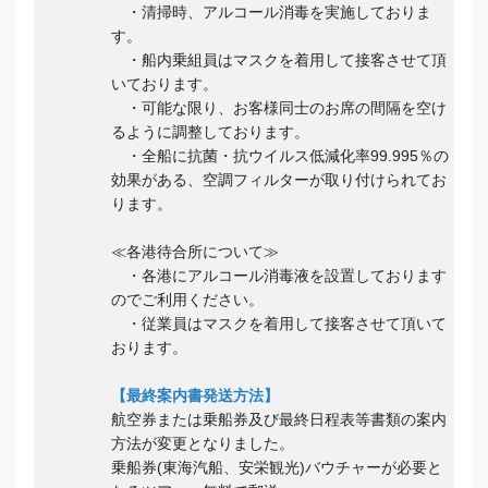
・清掃時、アルコール消毒を実施しておりま
す。
・船内乗組員はマスクを着用して接客させて頂
いております。
・可能な限り、お客様同士のお席の間隔を空け
るように調整しております。
・全船に抗菌・抗ウイルス低減化率99.995％の
効果がある、空調フィルターが取り付けられてお
ります。
≪各港待合所について≫
・各港にアルコール消毒液を設置しております
のでご利用ください。
・従業員はマスクを着用して接客させて頂いて
おります。
【最終案内書発送方法】
航空券または乗船券及び最終日程表等書類の案内
方法が変更となりました。
乗船券(東海汽船、安栄観光)バウチャーが必要と