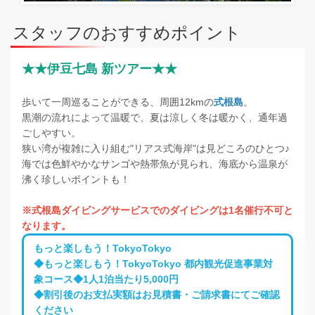
スタッフのおすすめポイント
★★伊豆七島 新ツアー★★
歩いて一周巡ることができる、周囲12kmの
式根島
。
黒潮の流れによって温暖で、夏は涼しく冬は暖かく、通年過
ごしやすい。
狭い湾が複雑に入り組む"リアス式海岸"は見どころのひとつ♪
海では色鮮やかなサンゴや熱帯魚が見られ、海底から温泉が
沸く珍しいポイントも！
※式根島ダイビングサービスでのダイビングは1名催行不可と
なります。
もっと楽しもう！TokyoTokyo
◆もっと楽しもう！TokyoTokyo 都内観光促進事業対
象コース◆1人1泊当たり5,000円
◆割引後のお支払実額はお見積書・ご請求書にてご確認
ください