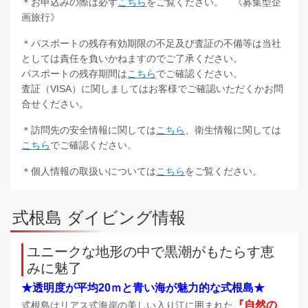
＊お申込みの際は必ず
こちら
をご覧ください。 《募集型企
画旅行》
＊パスポートの残存有効期限の不足及び査証の不備等は当社
としては責任を負いかねますのでご了承ください。
パスポートの残存期間は
こちら
でご確認ください。
査証（VISA）に関しましてはお客様でご確認いただくかお問
合せください。
＊訪問先の安全情報に関しては
こちら
、衛生情報に関しては
こちら
でご確認ください。
＊個人情報の取扱いについては
こちら
をご覧ください。
式根島 ダイビング情報
ユニークな地形の中で黒潮がもたらす恵
みに魅了
★透明度が平均20ｍと青い海が魅力的な式根島★
『自然の
式根島はリアス式海岸の美しい入り江に囲まれた