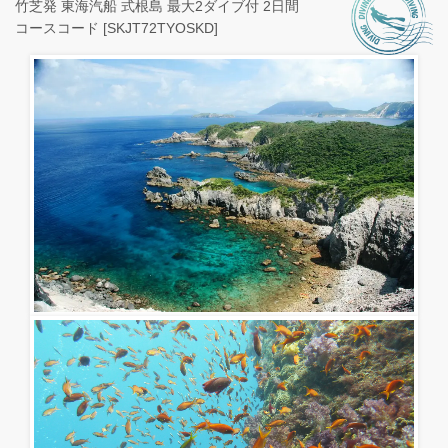
竹芝発 東海汽船 式根島 最大2ダイブ付 2日間
コースコード [SKJT72TYOSKD]