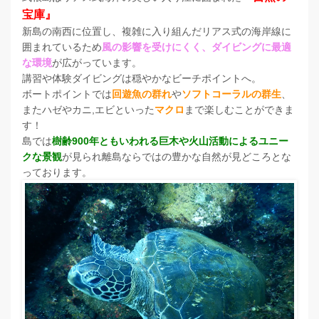
宝庫』
新島の南西に位置し、複雑に入り組んだリアス式の海岸線に
囲まれているため
風の影響を受けにくく、ダイビングに最適
な環境
が広がっています。
講習や体験ダイビングは穏やかなビーチポイントへ。
ボートポイントでは
回遊魚の群れ
や
ソフトコーラルの群生
、
またハゼやカニ,エビといった
マクロ
まで楽しむことができま
す！
島では
樹齢900年ともいわれる巨木や火山活動によるユニー
クな景観
が見られ離島ならではの豊かな自然が見どころとな
っております。