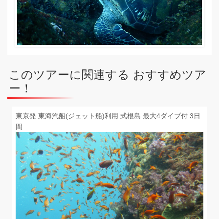
このツアーに関連する おすすめツア
ー！
東京発 東海汽船(ジェット船)利用 式根島 最大4ダイブ付 3日
間