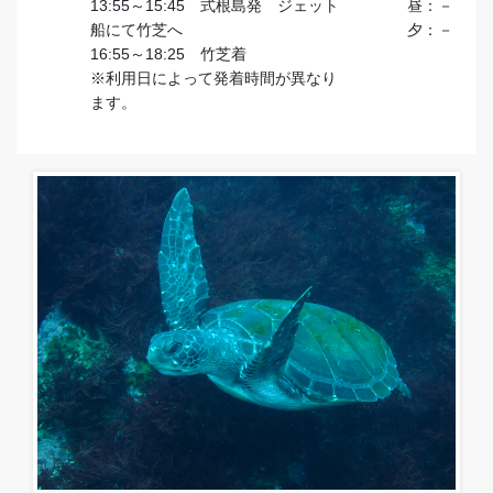
13:55～15:45 式根島発 ジェット
昼：－
船にて竹芝へ
夕：－
16:55～18:25 竹芝着
※利用日によって発着時間が異なり
ます。