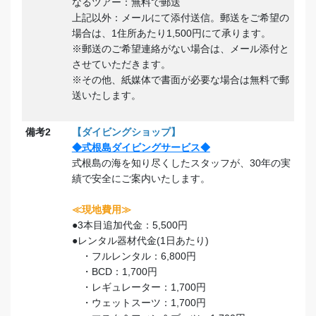
なるツアー：無料で郵送
上記以外：メールにて添付送信。郵送をご希望の
場合は、1住所あたり1,500円にて承ります。
※郵送のご希望連絡がない場合は、メール添付と
させていただきます。
※その他、紙媒体で書面が必要な場合は無料で郵
送いたします。
備考2
【ダイビングショップ】
◆式根島ダイビングサービス◆
式根島の海を知り尽くしたスタッフが、30年の実
績で安全にご案内いたします。
≪現地費用≫
●3本目追加代金：5,500円
●レンタル器材代金(1日あたり)
・フルレンタル：6,800円
・BCD：
1,700
円
・レギュレーター：
1,700
円
・ウェットスーツ：
1,700
円