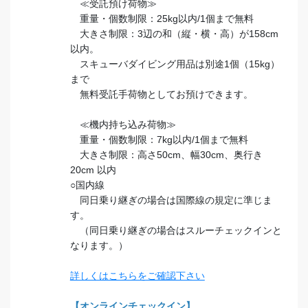
≪受託預け荷物≫
重量・個数制限：25kg以内/1個まで無料
大きさ制限：3辺の和（縦・横・高）が158cm
以内。
スキューバダイビング用品は別途1個（15kg）
まで
無料受託手荷物としてお預けできます。
≪機内持ち込み荷物≫
重量・個数制限：7kg以内/1個まで無料
大きさ制限：高さ50cm、幅30cm、奥行き
20cm 以内
○国内線
同日乗り継ぎの場合は国際線の規定に準じま
す。
（同日乗り継ぎの場合はスルーチェックインと
なります。）
詳しくはこちらをご確認下さい
【オンラインチェックイン】