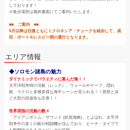
しております！
※集合場所は最終書面にてご案内いたします。
■■ ご案内 ■■
9月以降は往復ともにミクロネシア・チュークを経由して、成
田・ポートモレスビー間の運行となります。
エリア情報
◆ソロモン諸島の魅力
ダイナミックでバラエティに富んだ海！！
太平洋戦争時の沈船（レック）、ウォールやケーブ、隠れ
根、マクロと多種多様な海中シーンが見られる！！悠然と泳
ぐ大型の回遊魚も圧巻！！
世界屈指の沈船の数々
「アイアンボトム・サウンド (鉄底海峡)」とよばれ、太平洋
戦争中の多くの船や戦闘機が沈んでおり、ビーチ・ダイブで
も醍醐味のあるダイビングが可能。