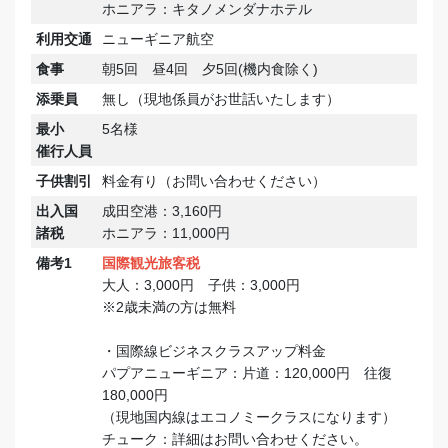
ホニアラ：キタノメンダナホテル
利用交通
ニューギニア航空
食事
朝5回 昼4回 夕5回(機内食除く)
添乗員
無し（現地係員がお世話いたします）
最小
5名様
催行人員
子供割引
料金有り（お問い合わせください）
出入国
成田空港：3,160円
諸税
ホニアラ：11,000円
備考1
国際観光旅客税
大人：3,000円 子供：3,000円
※2歳未満の方は無料
・国際線ビジネスクラスアップ料金
パプアニューギニア：片道：120,000円 往復
180,000円
（現地国内線はエコノミークラスになります）
チューク：詳細はお問い合わせください。