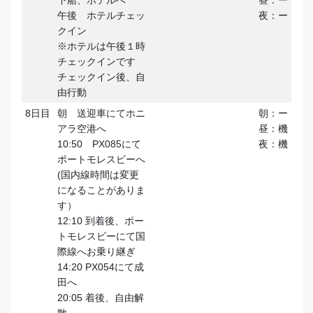
午後 ホテルチェッ
夜：ー
クイン
※ホテルは午後１時
チェックインです
チェックイン後、自
由行動
8日目
朝 送迎車にてホニ
朝：ー
アラ空港へ
昼：機
10:50 PX085にて
夜：機
ポートモレスビーへ
(国内線時間は変更
になることがありま
す）
12:10 到着後、ポー
トモレスビーにて国
際線へお乗り継ぎ
14:20 PX054にて成
田へ
20:05 着後、自由解
散