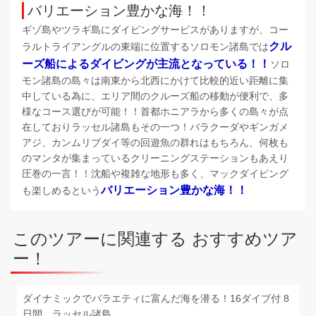
バリエーション豊かな海！！
ギゾ島やツラギ島にダイビングサービスがありますが、コー
クル
ラルトライアングルの東端に位置するソロモン諸島では
ーズ船によるダイビングが主流となっている！！
ソロ
モン諸島の島々は南東から北西にかけて比較的近い距離に集
中している為に、エリア間のクルーズ船の移動が便利で、多
様なコース選びが可能！！首都ホニアラから多くの島々が点
在しておりラッセル諸島もその一つ！バラクーダやギンガメ
アジ、カンムリブダイ等の回遊魚の群れはもちろん、何枚も
のマンタが集まっているクリーニングステーションもあえり
圧巻の一言！！沈船や複雑な地形も多く、マックダイビング
バリエーション豊かな海！！
も楽しめるという
このツアーに関連する おすすめツア
ー！
ダイナミックでバラエティに富んだ海を潜る！16ダイブ付 8
日間 ラッセル諸島