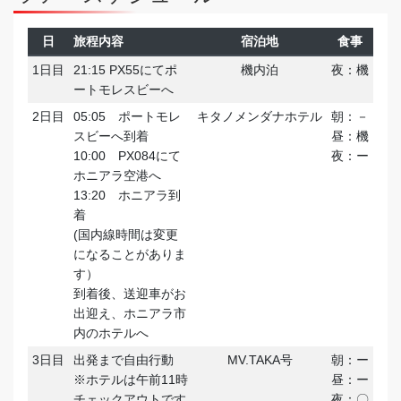
日
旅程内容
宿泊地
食事
1日目
21:15 PX55にてポ
機内泊
夜：機
ートモレスビーへ
2日目
05:05 ポートモレ
キタノメンダナホテル
朝：－
スビーへ到着
昼：機
10:00 PX084にて
夜：ー
ホニアラ空港へ
13:20 ホニアラ到
着
(国内線時間は変更
になることがありま
す）
到着後、送迎車がお
出迎え、ホニアラ市
内のホテルへ
3日目
出発まで自由行動
MV.TAKA号
朝：ー
※ホテルは午前11時
昼：ー
チェックアウトです
夜：〇