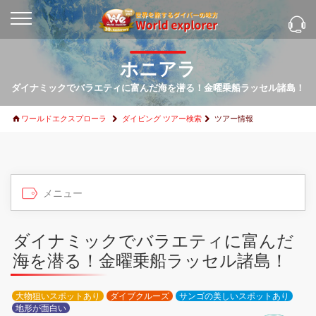
ホニアラ
ダイナミックでバラエティに富んだ海を潜る！金曜乗船ラッセル諸島！
ワールドエクスプローラ
ダイビング ツアー検索
ツアー情報
ダイナミックでバラエティに富んだ
海を潜る！金曜乗船ラッセル諸島！
大物狙いスポットあり
ダイブクルーズ
サンゴの美しいスポットあり
地形が面白い