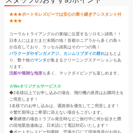
★★★ポートモレズビーでは安心の乗り継ぎアシスタント付
★★★
コーラルトライアングルの東端に位置するソロモン諸島！！
日本人にはまだまだ未開の地！首都ホニアラから多くの島々
が点在しており、ラッセル諸島はその一つの島！
バラクーダやギンガメアジ、カンムリブダイの群れ
はもとよ
り、数十枚の
マンタ
が集まるクリーニングステーションもあ
ります。
沈船や複雑な地形
も多く、マックダイビングも楽しめます。
☆Weオリジナルサービス☆
◆2名様以上でお申し込みの場合、飛行機の座席はお隣同士を
ご用意します！
1名様でのお申し込みは、通路側を優先してご用意します！
※繁忙期等はご希望に添えない場合もございます。
◆乗継便の場合トラブル発生時などご旅行中に何か起きた際
の現地緊急連絡は、日本語にて電話対応いたします！
◆ポートモレスビー到着時、空港出口にて現地係員がお待ち