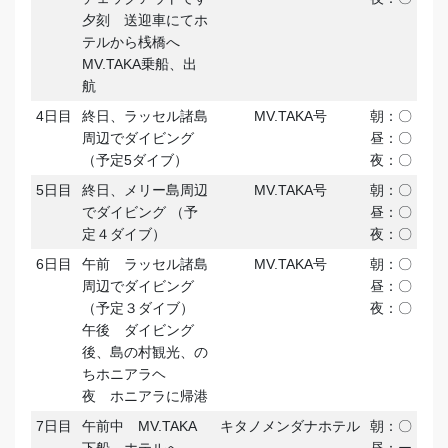
夕刻 送迎車にてホ
テルから桟橋へ
MV.TAKA乗船、出
航
4日目
終日、ラッセル諸島
MV.TAKA号
朝：〇
周辺でダイビング
昼：〇
（予定5ダイブ）
夜：〇
5日目
終日、メリー島周辺
MV.TAKA号
朝：〇
でダイビング （予
昼：〇
定４ダイブ）
夜：〇
6日目
午前 ラッセル諸島
MV.TAKA号
朝：〇
周辺でダイビング
昼：〇
（予定３ダイブ）
夜：〇
午後 ダイビング
後、島の村観光、の
ちホニアラヘ
夜 ホニアラに帰港
7日目
午前中 MV.TAKA
キタノメンダナホテル
朝：〇
下船、ホテルへ
昼：ー