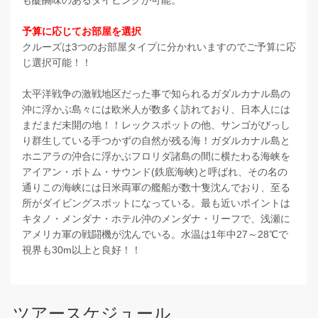
予算に応じてお部屋を選択
クルーズは3つのお部屋タイプに分かれいますのでご予算に応
じ選択可能！！
太平洋戦争の激戦地区だった事で知られるガダルカナル島の
沖に浮かぶ島々には欧米人が数多く訪れており、日本人には
まだまだ未開の地！！レックスポットの他、サンゴがびっし
り群生している手つかずの自然が残る海！ガダルカナル島と
ホニアラの沖合に浮かぶフロリダ諸島の間に横たわる海峡を
アイアン・ボトム・サウンド(鉄底海峡)と呼ばれ、その名の
通りこの海峡には日米両軍の艦船が数十隻沈んでおり、至る
所がダイビングスポットになっている。最も近いポイントは
キタノ・メンダナ・ホテル沖のメンダナ・リーフで、浅瀬に
アメリカ軍の戦闘機が沈んでいる。水温は1年中27～28℃で
視界も30m以上と良好！！
ツアースケジュール