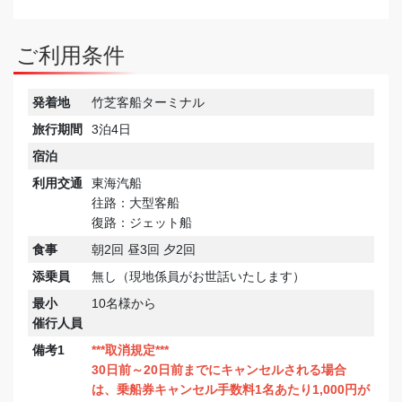
ご利用条件
発着地
竹芝客船ターミナル
旅行期間
3泊4日
宿泊
利用交通
東海汽船
往路：大型客船
復路：ジェット船
食事
朝2回 昼3回 夕2回
添乗員
無し（現地係員がお世話いたします）
最小
10名様から
催行人員
備考1
***取消規定***
30日前～20日前までにキャンセルされる場合
は、乗船券キャンセル手数料1名あたり1,000円が