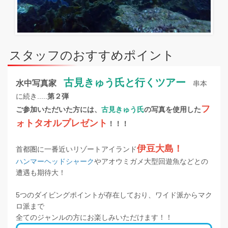
スタッフのおすすめポイント
古見きゅう氏と行くツアー
水中写真家
串本
に続き.....
第２弾
フ
ご参加いただいた方には、
古見きゅう氏
の写真を使用した
ォトタオルプレゼント
！！！
伊豆大島！
首都圏に一番近いリゾートアイランド
ハンマーヘッドシャーク
やアオウミガメ大型回遊魚などとの
遭遇も期待大！
5つのダイビングポイントが存在しており、ワイド派からマク
ロ派まで
全てのジャンルの方にお楽しみいただけます！！