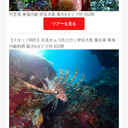
竹芝発 東海汽船 伊豆大島 最大6ダイブ付 3日間
ツアーを見る
【スタッフ同行】古見きゅう氏と行く伊豆大島 東京発 東海
汽船利用 最大6ダイブ付 4日間