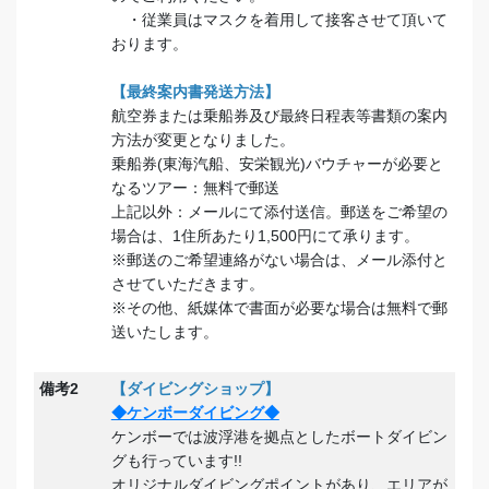
・従業員はマスクを着用して接客させて頂いて
おります。
【最終案内書発送方法】
航空券または乗船券及び最終日程表等書類の案内
方法が変更となりました。
乗船券(東海汽船、安栄観光)バウチャーが必要と
なるツアー：無料で郵送
上記以外：メールにて添付送信。郵送をご希望の
場合は、1住所あたり1,500円にて承ります。
※郵送のご希望連絡がない場合は、メール添付と
させていただきます。
※その他、紙媒体で書面が必要な場合は無料で郵
送いたします。
備考2
【ダイビングショップ】
◆ケンボーダイビング◆
ケンボーでは波浮港を拠点としたボートダイビン
グも行っています!!
オリジナルダイビングポイントがあり、エリアが