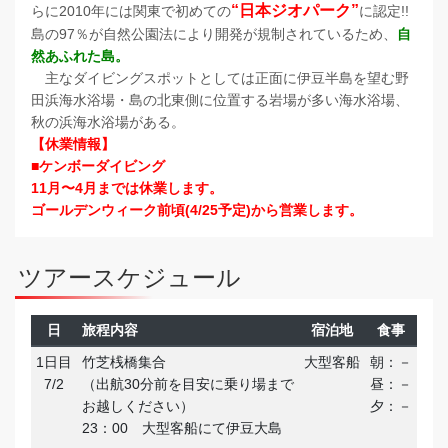
“日本ジオパーク”
らに2010年には関東で初めての
に認定!!
島の97％が自然公園法により開発が規制されているため、
自
然あふれた島。
主なダイビングスポットとしては正面に伊豆半島を望む野
田浜海水浴場・島の北東側に位置する岩場が多い海水浴場、
秋の浜海水浴場がある。
【休業情報】
■ケンボーダイビング
11月〜4月までは休業します。
ゴールデンウィーク前頃(4/25予定)から営業します。
ツアースケジュール
日
旅程内容
宿泊地
食事
1日目
竹芝桟橋集合
大型客船
朝：－
7/2
（出航30分前を目安に乗り場まで
昼：－
お越しください）
夕：－
23：00 大型客船にて伊豆大島