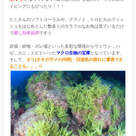
イビングにもぴったり！！！
たくさんのソフトコーラルや、クマノミ，トロピカルフィッ
シュをはじめとした数多くのカラフルなお魚は見ているだけ
で
癒し効果抜群
です☆
岩場・砂地・ガレ場といった多彩な環境からウミウシ，ハ
ゼ，カニ，エビといった
マクロ生物の宝庫
となっています。
そして、
タリ(オオガザメの仲間)・回遊魚の群れに遭遇でき
ることも。。。!!