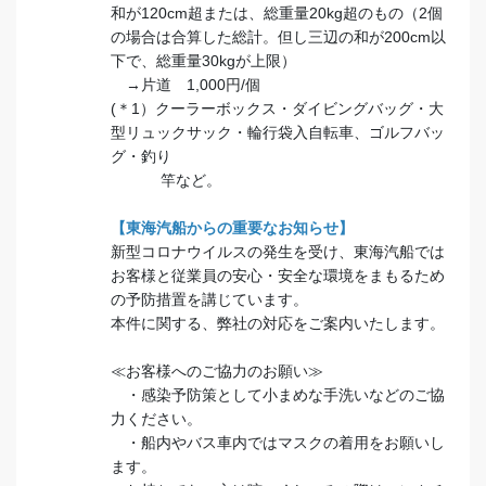
和が120cm超または、総重量20kg超のもの（2個
の場合は合算した総計。但し三辺の和が200cm以
下で、総重量30kgが上限）
→片道 1,000円/個
(＊1）クーラーボックス・ダイビングバッグ・大
型リュックサック・輪行袋入自転車、ゴルフバッ
グ・釣り
竿など。
【東海汽船からの重要なお知らせ】
新型コロナウイルスの発生を受け、東海汽船では
お客様と従業員の安心・安全な環境をまもるため
の予防措置を講じています。
本件に関する、弊社の対応をご案内いたします。
≪お客様へのご協力のお願い≫
・感染予防策として小まめな手洗いなどのご協
力ください。
・船内やバス車内ではマスクの着用をお願いし
ます。