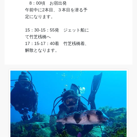
8：00頃 お宿出発
午前中に2本目、３本目を潜る予
定になります。
15：30-15：55発 ジェット船に
て竹芝桟橋へ
17：15-17：40着 竹芝桟橋着、
解散となります。