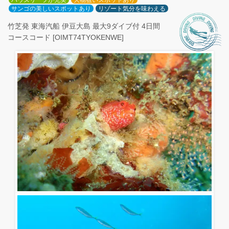
ハウスリーフが充実
大物狙いスポットあり
サンゴの美しいスポットあり
リゾート気分を味わえる
竹芝発 東海汽船 伊豆大島 最大9ダイブ付 4日間
コースコード [OIMT74TYOKENWE]