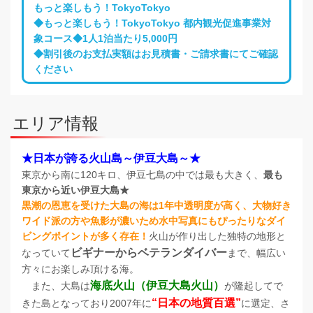
もっと楽しもう！TokyoTokyo
◆もっと楽しもう！TokyoTokyo 都内観光促進事業対
象コース◆1人1泊当たり5,000円
◆割引後のお支払実額はお見積書・ご請求書にてご確認
ください
エリア情報
★日本が誇る火山島～伊豆大島～★
東京から南に120キロ、伊豆七島の中では最も大きく、
最も
東京から近い伊豆大島★
黒潮の恩恵を受けた大島の海は1年中透明度が高く、大物好き
ワイド派の方や魚影が濃いため水中写真にもぴったりなダイ
ビングポイントが多く存在！
火山が作り出した独特の地形と
ビギナーからベテランダイバー
なっていて
まで、幅広い
方々にお楽しみ頂ける海。
海底火山（伊豆大島火山）
また、大島は
が隆起してで
“日本の地質百選”
きた島となっており2007年に
に選定、さ