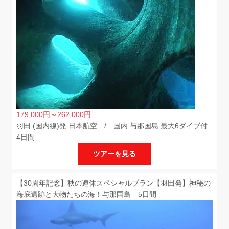
179,000
円
～262,000
円
羽田 (国内線)発 日本航空 / 国内 与那国島 最大6ダイブ付
4日間
ツアーを見る
【30周年記念】秋の連休スペシャルプラン【羽田発】神秘の
海底遺跡と大物たちの海！与那国島 5日間