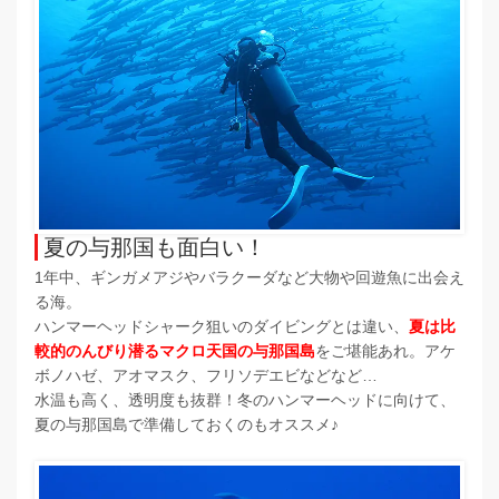
夏の与那国も面白い！
1年中、ギンガメアジやバラクーダなど大物や回遊魚に出会え
る海。
ハンマーヘッドシャーク狙いのダイビングとは違い、
夏は比
較的のんびり潜るマクロ天国の与那国島
をご堪能あれ。アケ
ボノハゼ、アオマスク、フリソデエビなどなど…
水温も高く、透明度も抜群！冬のハンマーヘッドに向けて、
夏の与那国島で準備しておくのもオススメ♪