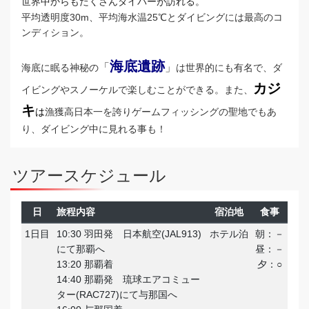
世界中からもたくさんダイバー
が訪れる。
平均透明度30m、平均海水温25℃とダイビングには最高のコ
ンディション。
海底遺跡
「
」
海底に眠る神秘の
は世界的にも有名で、ダ
カジ
イビングやスノーケルで楽しむことができる。
また、
キ
は
漁獲高日本一を誇りゲームフィッシングの聖地でもあ
り、ダイビング中に見れる事も！
ツアースケジュール
日
旅程内容
宿泊地
食事
1日目
10:30 羽田発 日本航空(JAL913)
ホテル泊
朝：－
にて那覇へ
昼：－
13:20 那覇着
夕：○
14:40 那覇発 琉球エアコミュー
ター(RAC727)にて与那国へ