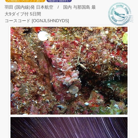
大物狙いスポットあり
地形が面白い
羽田 (国内線)発 日本航空 / 国内 与那国島 最
大9ダイブ付 5日間
コースコード [OGNJL5HNDYDS]