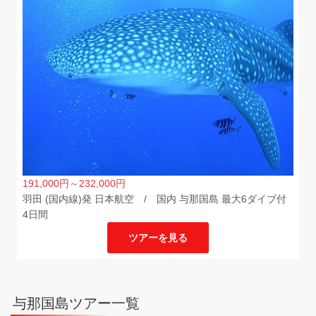
191,000
円
～232,000
円
羽田 (国内線)発 日本航空 / 国内 与那国島 最大6ダイブ付
4日間
ツアーを見る
与那国島ツアー一覧