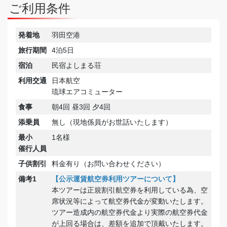
ご利用条件
発着地
羽田空港
旅行期間
4泊5日
宿泊
民宿よしまる荘
利用交通
日本航空
琉球エアコミューター
食事
朝4回 昼3回 夕4回
添乗員
無し（現地係員がお世話いたします）
最小
1名様
催行人員
子供割引
料金有り（お問い合わせください）
備考1
【公示運賃航空券利用ツアーについて】
本ツアーは正規割引航空券を利用している為、空
席状況等によって航空券代金が変動いたします。
ツアー造成内の航空券代金より実際の航空券代金
が上回る場合は、差額を追加で頂戴いたします。