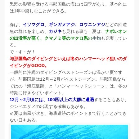
黒潮の影響を受ける与那国島の海には四季があり、基本的に
は1年中楽しむことができる。
春は、
イソマグロ、ギンガメアジ、ロウニンアジ
などの回遊
魚の群れを楽しめ、
カジキ
も見れる事も！夏は、
ナポレオン
の出没率が高く、クマノミ等のマクロ系
の
生物
も充実してい
る。
で・す・が！
与那国島のダイビングといえば冬のハンマーヘッド狙いのダ
イビングがGOOD。
一般的に沖縄のダイビングベストシーズンは温かい夏です
が、与那国島は12月～2月がベストシーズン。与那国島なら
ではの「海底遺跡」と「ハンマーヘッドシャーク」は、冬の
時期に行きやすいポイント。
12月～2月頃には、100匹以上の大群に遭遇
することもあり、
ジンベエザメの出現する確率もあがる。
※夏は南風が吹き、海底遺跡のポイントまで行くことができ
ない日もある。