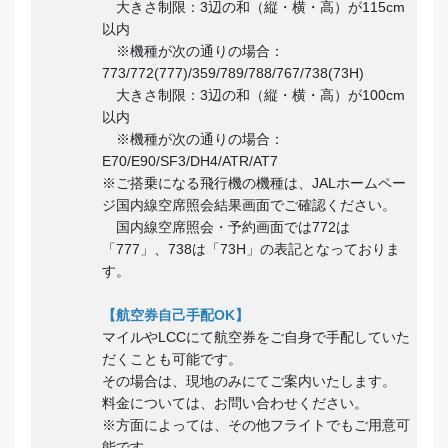
大きさ制限：3辺の和（縦・横・高）が115cm
以内
※機種が次の通りの場合：
773/772(777)/359/789/788/767/738(73H)
大きさ制限：3辺の和（縦・横・高）が100cm
以内
※機種が次の通りの場合：
E70/E90/SF3/DH4/ATR/AT7
※ご搭乗になる飛行機の機種は、JALホームペー
ジ国内線空席照会結果画面でご確認ください。
国内線空席照会・予約画面では772は
「777」、738は「73H」の表記となっておりま
す。
【航空券自己手配OK】
マイルやLCCにて航空券をご自身で手配していた
だくことも可能です。
その場合は、現地のみにてご案内いたします。
料金については、お問い合わせください。
※方面によっては、その他フライトでもご用意可
能です。