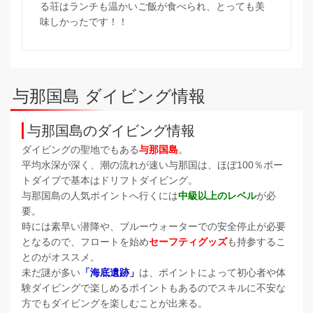
る荘はランチも温かいご飯が食べられ、とっても美
味しかったです！！
与那国島 ダイビング情報
与那国島のダイビング情報
ダイビングの聖地でもある
与那国島
。
平均水深が深く、潮の流れが速い与那国は、ほぼ100％ボー
トダイブで基本はドリフトダイビング。
与那国島の人気ポイントへ行くには
中級以上のレベル
が必
要。
時には素早い潜降や、ブルーウォーターでの安全停止が必要
となるので、フロートを始め
セーフティグッズ
も持参するこ
とのがオススメ。
未だ謎が多い
「海底遺跡」
は、ポイントによって初心者や体
験ダイビングで楽しめるポイントもあるのでスキルに不安な
方でもダイビングを楽しむことが出来る。