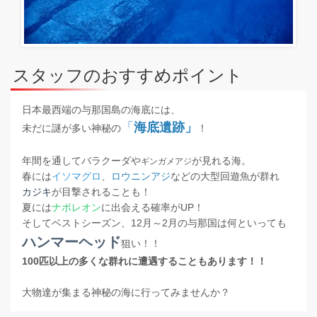
スタッフのおすすめポイント
日本最西端の与那国島の海底には、
「
海底遺跡」
未だに謎が多い神秘の
！
年間を通して
バラクーダ
や
が見れる海。
ギンガメアジ
春には
イソマグロ
、
ロウニンアジ
などの大型回遊魚が群れ
カジキ
が目撃されることも！
夏には
ナポレオン
に出会える確率がUP！
そしてベストシーズン、12月～2月の与那国は何といっても
ハンマーヘッド
狙い！！
100匹以上の多くな群れに遭遇することもあります！！
大物達が集まる神秘の海に行ってみませんか？