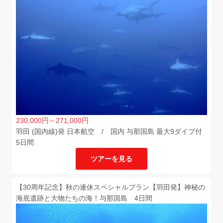
230,000
円
～271,000
円
羽田 (国内線)発 日本航空 / 国内 与那国島 最大9ダイブ付
5日間
ツアーを見る
【30周年記念】秋の連休スペシャルプラン【羽田発】神秘の
海底遺跡と大物たちの海！与那国島 4日間