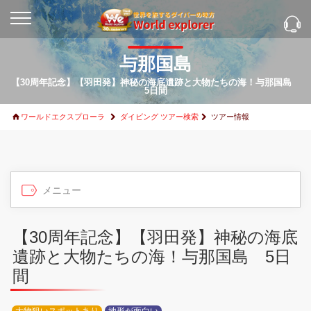
与那国島
【30周年記念】【羽田発】神秘の海底遺跡と大物たちの海！与那国島
5日間
ワールドエクスプローラ
ダイビング ツアー検索
ツアー情報
【30周年記念】【羽田発】神秘の海底
遺跡と大物たちの海！与那国島 5日
間