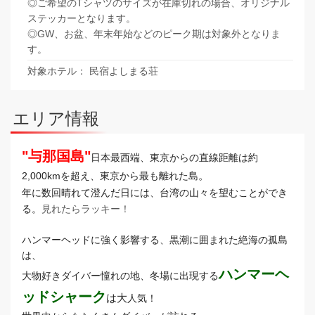
◎ご希望のTシャツのサイズが在庫切れの場合、オリジナル
ステッカーとなります。
◎GW、お盆、年末年始などのピーク期は対象外となりま
す。
対象ホテル： 民宿よしまる荘
エリア情報
"与那国島"
日本最西端、
東京からの直線距離は約
。
2,000kmを超え、
東京から最も離れた島
年に数回晴れて澄んだ日には、
台湾の山々を望むことができ
る。
見れたらラッキー！
ハンマーヘッドに強く影響する、黒潮に囲まれた絶海の孤島
は、
ハンマーヘ
大物好きダイバー憧れの地、冬場に出現する
ッドシャーク
は大
人気！