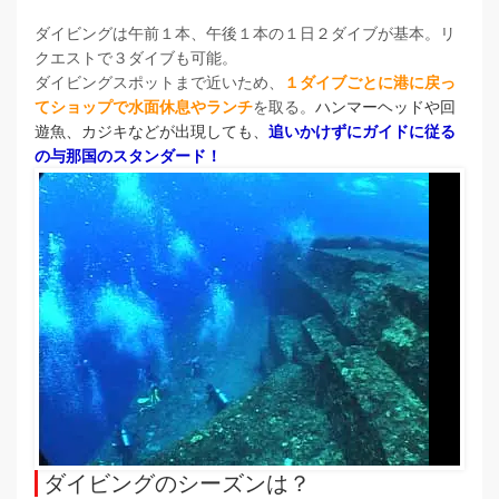
ダイビングは午前１本、午後１本の１日２ダイブが基本。リ
クエストで３ダイブも可能。
ダイビングスポットまで近いため、
１ダイブごとに港に戻っ
てショップで水面休息やランチ
を取る。
ハンマーヘッドや回
遊魚、カジキなどが出現しても、
追いかけずにガイドに従る
の与那国のスタンダード！
ダイビングのシーズンは？