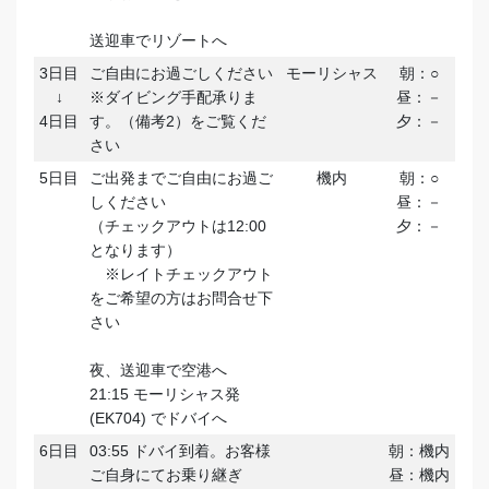
送迎車でリゾートへ
3日目
ご自由にお過ごしください
モーリシャス
朝：○
↓
※ダイビング手配承りま
昼：－
4日目
す。（備考2）をご覧くだ
夕：－
さい
5日目
ご出発までご自由にお過ご
機内
朝：○
しください
昼：－
（チェックアウトは12:00
夕：－
となります）
※レイトチェックアウト
をご希望の方はお問合せ下
さい
夜、送迎車で空港へ
21:15 モーリシャス発
(EK704) でドバイへ
6日目
03:55 ドバイ到着。お客様
朝：機内
ご自身にてお乗り継ぎ
昼：機内