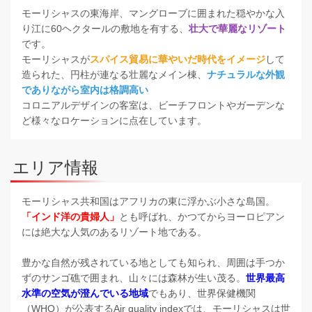
モーリシャスの東海岸、マングローブに囲まれた穏やかな入
り江に60ヘクタールの敷地を有する、
壮大で華麗なリゾート
です。
モーリシャスが
スパイス貿易に華やいだ時代をイメージ
して
造られた、円柱が連なる壮麗なメイン棟、
ナチュラルな外観
でありながら室内は格調高い
コロニアルデザインの客室は、ビーチフロントやガーデンな
ど様々なロケーションに点在しています。
エリア情報
モーリシャス共和国はアフリカの東に浮かぶ小さな島国。
「インド洋の貴婦人」
とも呼ばれ、かつてからヨーロピアン
には絶大な人気のあるリゾート地である。
豊かな自然が残されている地としても知られ、周囲は手つか
ずのサンゴ礁で囲まれ、山々には森林が生い茂る。
世界最高
水準の空気が澄んでいる地域
でもあり、世界保健機関
（WHO）が公表するAir quality indexでは、モーリシャスは世