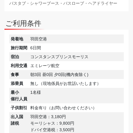
バスタブ・シャワーブース・バスローブ・ヘアドライヤー
ご利用条件
発着地
羽田空港
旅行期間
6日間
宿泊
コンスタンスプリンスモーリス
利用交通
エミレーツ航空
食事
朝3回 昼0回 夕0回(機内食除く)
添乗員
無し（現地係員がお世話いたします）
最小
1名様
催行人員
子供割引
料金有り（お問い合わせください）
出入国
羽田空港：3,180円
諸税
モーリシャス：9,800円
ドバイ空港税：3,500円