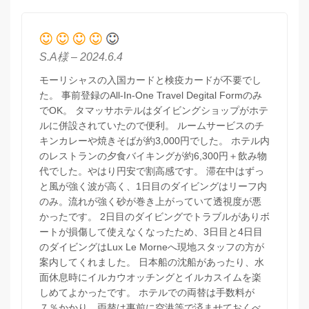
S.A様 – 2024.6.4
モーリシャスの入国カードと検疫カードが不要でし
た。 事前登録のAll-In-One Travel Degital Formのみ
でOK。 タマッサホテルはダイビングショップがホテ
ルに併設されていたので便利。 ルームサービスのチ
キンカレーや焼きそばが約3,000円でした。 ホテル内
のレストランの夕食バイキングが約6,300円＋飲み物
代でした。やはり円安で割高感です。 滞在中はずっ
と風が強く波が高く、1日目のダイビングはリーフ内
のみ。流れが強く砂が巻き上がっていて透視度が悪
かったです。 2日目のダイビングでトラブルがありボ
ートが損傷して使えなくなったため、3日目と4日目
のダイビングはLux Le Morneへ現地スタッフの方が
案内してくれました。 日本船の沈船があったり、水
面休息時にイルカウオッチングとイルカスイムを楽
しめてよかったです。 ホテルでの両替は手数料が
７％かかり、両替は事前に空港等で済ませておくべ