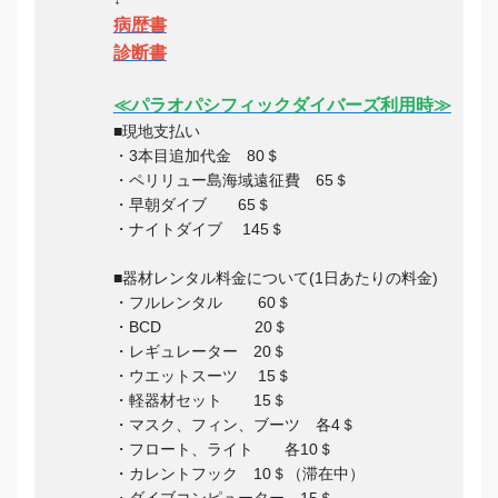
病歴書
診断書
≪パラオパシフィックダイバーズ利用時≫
■現地支払い
・3本目追加代金 80＄
・ペリリュー島海域遠征費 65＄
・早朝ダイブ 65＄
・ナイトダイブ 145＄
■器材レンタル料金について(1日あたりの料金)
・フルレンタル 60＄
・BCD 20＄
・レギュレーター 20＄
・ウエットスーツ 15＄
・軽器材セット 15＄
・マスク、フィン、ブーツ 各4＄
・フロート、ライト 各10＄
・カレントフック 10＄（滞在中）