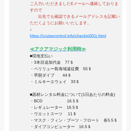
ご入力いただきましたEメールへ連絡しておりま
すので
出先でも確認できるメールアドレスを記載い
ただくようにお願いいたします。
↓
https://cruisecontrol.info/checkin001j.html
≪アクアマジック利用時≫
■現地支払い
・3本目追加代金 77＄
・ペリリュー島海域遠征費 55＄
・早朝ダイブ 44＄
・ミルキーエウェイ 33＄
■器材レンタル料金について(1日あたりの料金)
・BCD 16.5＄
・レギュレーター 16.5＄
・ウエットスーツ 11＄
・マスク・フィン・ブーツ・フロート 各5.5＄
・ダイブコンピューター 16.5＄