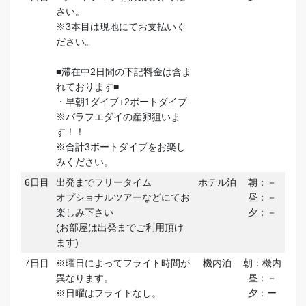
さい。
※3本目は現地にてお支払いく
ださい。
■滞在中2日間の下記料金は含ま
れております■
・早朝1ダイブ+2ボートダイブ
※バラフエダイの産卵狙いま
す！！
※合計3ボートダイブをお楽し
みください。
6日目
出発までフリータイム
ホテル泊
朝：－
オプショナルツアーなどにてお
昼：－
楽しみ下さい
夕：－
(お部屋は出発までご利用頂け
ます)
7日目
※曜日によってフライト時間が
機内泊
朝：機内
異なります。
昼：－
※日曜はフライトなし。
夕：ー