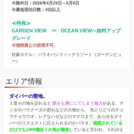
※除外日：2026年4月29日～5月6日
※最低宿泊日数：4泊以上
≪特典≫
GARDEN VIEW ⇒ OCEAN VIEWへ無料アップ
グレード
※他特典との併用不可。
対象ホテル： パラオパシフィックリゾート（ガーデンビュ
ー）
エリア情報
ダイバーの聖地。
１度その地を訪れると
誰をも虜にしてしまう魅力
がある。マ
ンタやバラクーダの群れなどの大物から、 色とりどりのチョ
ウチョウウオ、レアなハゼなどのマクロまで、あらゆるダイ
バーのリクエストに応えられるのがパラオ。
確認されている
だけでも1400種近くの魚が棲息
していると言われ、それゆえ