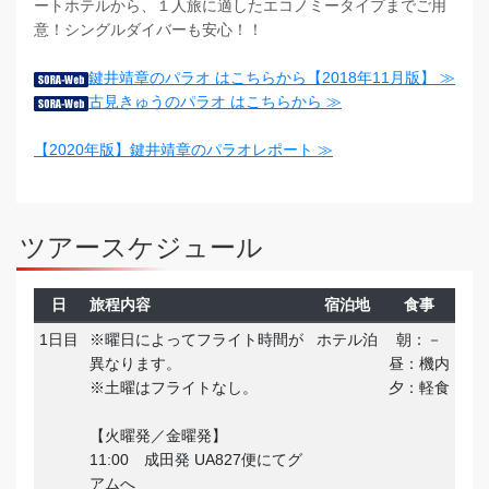
ートホテルから、１人旅に適したエコノミータイプまでご用
意！シングルダイバーも安心！！
鍵井靖章のパラオ はこちらから【2018年11月版】 ≫
古見きゅうのパラオ はこちらから ≫
【2020年版】鍵井靖章のパラオレポート ≫
ツアースケジュール
日
旅程内容
宿泊地
食事
1日目
※曜日によってフライト時間が
ホテル泊
朝：－
異なります。
昼：機内
※土曜はフライトなし。
夕：軽食
【火曜発／金曜発】
11:00 成田発 UA827便にてグ
アムへ