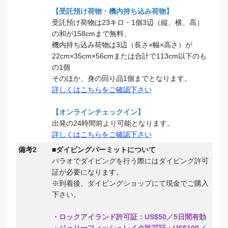
【受託預け荷物・機内持ち込み荷物】
受託預け荷物は23キロ・1個3辺（縦、横、高）
の和が158cmまで無料、
機内持ち込み荷物は3辺（長さ×幅×高さ）が
22cm×35cm×56cmまたは合計で113cm以下のも
の1個
そのほか、身の回り品1個までとなります。
詳しくはこちらをご確認下さい
【オンラインチェックイン】
出発の24時間前より可能となります。
詳しくはこちらをご確認下さい
備考2
■ダイビングパーミットについて
パラオでダイビングを行う際にはダイビング許可
証が必要になります。
※到着後、ダイビングショップにて現金でご購入
下さい。
・ロックアイランド許可証：US$50／5日間有効