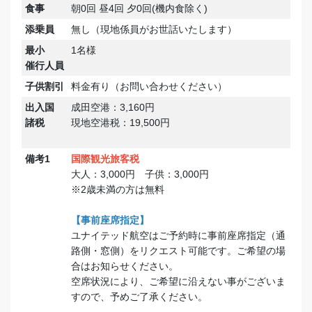
食事
朝0回 昼4回 夕0回(機内食除く)
添乗員
無し（現地係員がお世話いたします）
最小
1名様
催行人員
子供割引
料金有り（お問い合わせください）
出入国
成田空港：3,160円
諸税
現地空港税：19,500円
備考1
国際観光旅客税
大人：3,000円 子供：3,000円
※2歳未満の方は無料
【事前座席指定】
ユナイテッド航空はご予約時に事前座席指定（通
路側・窓側）をリクエスト可能です。ご希望の場
合はお知らせください。
空席状況により、ご希望に沿えない事がございま
すので、予めご了承ください。