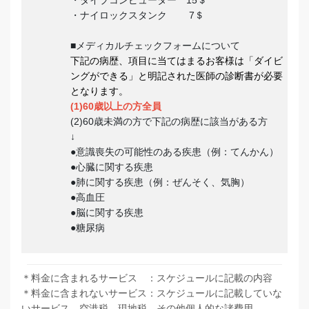
・ダイブコンピューター 15＄
・ナイロックスタンク 7＄
■メディカルチェックフォームについて
下記の病歴、項目に当てはまるお客様は「ダイビ
ングができる」と明記された医師の診断書が必要
となります。
(1)60歳以上の方全員
(2)60歳未満の方で下記の病歴に該当がある方
↓
●意識喪失の可能性のある疾患（例：てんかん）
●心臓に関する疾患
●肺に関する疾患（例：ぜんそく、気胸）
●高血圧
●脳に関する疾患
●糖尿病
＊料金に含まれるサービス ：スケジュールに記載の内容
＊料金に含まれないサービス：スケジュールに記載していな
いサービス、空港税、現地税。その他個人的な諸費用