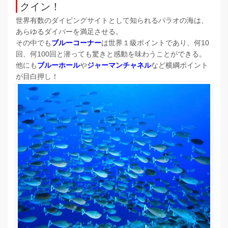
クイン！
世界有数のダイビングサイトとして知られるパラオの海は、
あらゆるダイバーを満足させる。
その中でも
ブルーコーナー
は世界１級ポイントであり、何10
回、何100回と潜っても驚きと感動を味わうことができる。
他にも
ブルーホール
や
ジャーマンチャネル
など横綱ポイント
が目白押し！