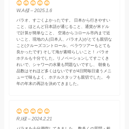
W.A様 – 2025.1.6
パラオ、すごくよかったです。 日本から行きやすい
こと、ほとんど日本語が通じること、通貨が米ドル
で計算が簡単なこと、 空港からコロール市内まで近
いこと、現地の人(日本人、パラオ人)がとても親切な
こと(クルーズコントロール、ベラウツアーもとても
良かったです) そして海が素晴らしいこと！ パラオ
ホテルも十分でした。リノベーションしてすごくき
れいで、シャワーの水量も問題ないですし、 朝食も
品数はそれほど多くはないですが4日間毎日違うメニ
ューで味もよく、ホテルスタッフも親切でした。 今
年の年末の再訪を決めてきました。
R,I様 – 2024.2.21
パラオを十分満喫してきました。 数多くの質問・相