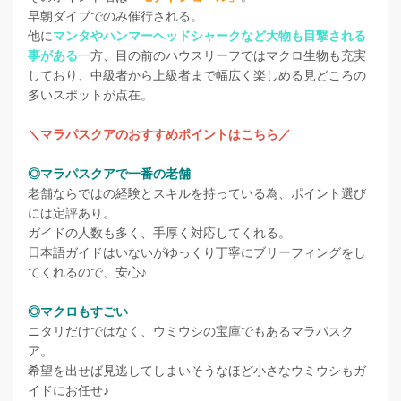
早朝ダイブでのみ催行される。
他に
マンタやハンマーヘッドシャークなど大物も目撃される
事がある
一方、目の前のハウスリーフではマクロ生物も充実
しており、中級者から上級者まで幅広く楽しめる見どころの
多いスポットが点在。
＼マラパスクアのおすすめポイントはこちら／
◎マラパスクアで一番の老舗
老舗ならではの経験とスキルを持っている為、ポイント選び
には定評あり。
ガイドの人数も多く、手厚く対応してくれる。
日本語ガイドはいないがゆっくり丁寧にブリーフィングをし
てくれるので、安心♪
◎マクロもすごい
ニタリだけではなく、ウミウシの宝庫でもあるマラパスク
ア。
希望を出せば見逃してしまいそうなほど小さなウミウシもガ
イドにお任せ♪