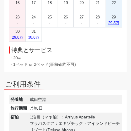
16
17
18
19
20
21
22
-
-
-
-
-
-
-
23
24
25
26
27
28
29
-
-
-
-
-
-
29.8万
30
31
29.8万
30.8万
特典とサービス
・20㎡
・1ベッド or 2ベッド(事前確約不可)
ご利用条件
発着地
成田空港
旅行期間
7泊8日
宿泊
1泊目（マヤ泊）：Arriyus Apartelle
マラパスクア：エキゾチック・アイランドビーチ
リゾート(Deluxe Aircon）