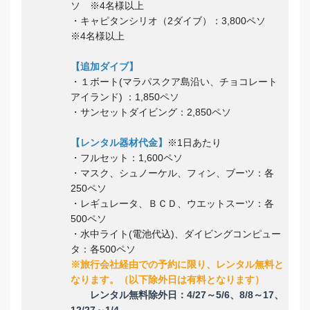
ソ ※4名様以上
・キャピタンシリオ（2ダイブ）：3,800ペソ
※4名様以上
【追加ダイブ】
・１ボート(マラパスクア島沿い、チョコレート
アイランド) ：1,850ペソ
・サンセットダイビング：2,850ペソ
【レンタル器材代金】
※1日あたり
・フルセット：1,600ペソ
・マスク、シュノーケル、フィン、ブーツ：各
250ペソ
・レギュレータ、ＢＣＤ、ウエットスーツ：各
500ペソ
・水中ライト(電池代込)、ダイビングコンピュー
タ：各500ペソ
※旅行会社経由での予約に限り、レンタル無料と
なります。（以下除外日は有料となります）
レンタル無料除外日：4/27～5/6、8/8～17、