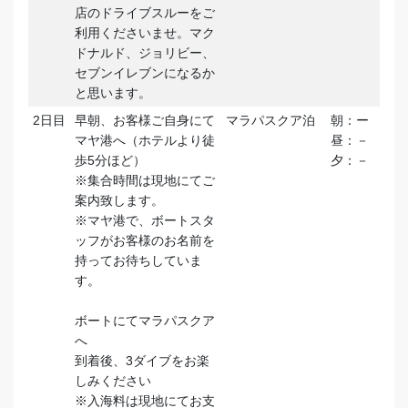
店のドライブスルーをご
利用くださいませ。マク
ドナルド、ジョリビー、
セブンイレブンになるか
と思います。
2日目
早朝、お客様ご自身にて
マラパスクア泊
朝：ー
マヤ港へ（ホテルより徒
昼：－
歩5分ほど）
夕：－
※集合時間は現地にてご
案内致します。
※マヤ港で、ボートスタ
ッフがお客様のお名前を
持ってお待ちしていま
す。
ボートにてマラパスクア
へ
到着後、3ダイブをお楽
しみください
※入海料は現地にてお支