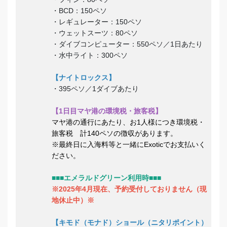
・BCD：150ペソ
・レギュレーター：150ペソ
・ウェットスーツ：80ペソ
・ダイブコンピューター：550ペソ／1日あたり
・水中ライト：300ペソ
【ナイトロックス】
・395ペソ／1ダイブあたり
【1日目マヤ港の環境税・旅客税】
マヤ港の通行にあたり、お1人様につき環境税・
旅客税 計140ペソの徴収があります。
※最終日に入海料等と一緒にExoticでお支払いく
ださい。
■■■エメラルドグリーン利用時■■■
※2025年4月現在、予約受付しておりません（現
地休止中）※
【キモド（モナド）ショール（ニタリポイント）