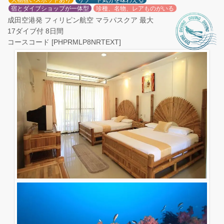
大物狙いスポットあり
リゾート気分を味わえる
宿とダイブショップが一体型
珍種、名物、レアものがいる
成田空港発 フィリピン航空 マラパスクア 最大
17ダイブ付 8日間
コースコード [PHPRMLP8NRTEXT]