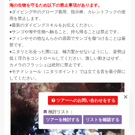
海の生物を守るため以下の禁止事項があります。
●
ダイビング中のグローブ着用、指示棒、カレントフックの使
用を禁止します。
●
最新のダイビングスキルをお伝えください。
●
サンゴや海中生物へ触ること、持ち帰ることは禁止です。
●
フィンやその他なんらかの原因でサンゴを傷つけることは厳
禁です。
●
ニタリと出会った際には、極力驚かせないようにし、姿勢は
低く浮力をコントロールしてください。激しい動きはせず、
カメラのフラッシュは絶対に禁止です。
●
モナドショール（ニタリポイント）では立てる音を最小限に
してください。
×
ツアーへのお問い合わせをする
検討リスト：
ツアーを検討する
リストを確認する