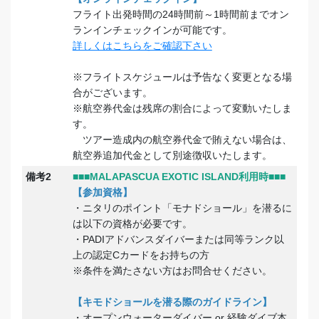
フライト出発時間の24時間前～1時間前までオン
ランインチェックインが可能です。
詳しくはこちらをご確認下さい
※フライトスケジュールは予告なく変更となる場
合がございます。
※航空券代金は残席の割合によって変動いたしま
す。
ツアー造成内の航空券代金で賄えない場合は、
航空券追加代金として別途徴収いたします。
備考2
■■■MALAPASCUA EXOTIC ISLAND利用時■■■
【参加資格】
・ニタリのポイント「モナドショール」を潜るに
は以下の資格が必要です。
・PADIアドバンスダイバーまたは同等ランク以
上の認定Cカードをお持ちの方
※条件を満たさない方はお問合せください。
【キモドショールを潜る際のガイドライン】
・オープンウォーターダイバー or 経験ダイブ本