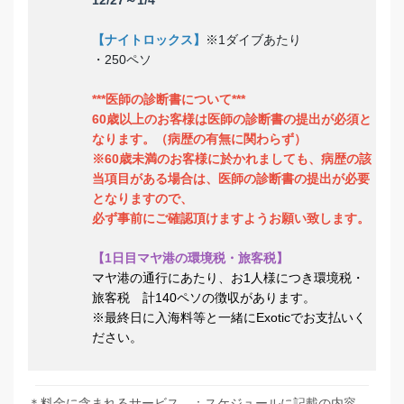
12/27～1/4
【ナイトロックス】
※1ダイブあたり
・250ペソ
***医師の診断書について***
60歳以上のお客様は医師の診断書の提出が必須と
なります。（病歴の有無に関わらず）
※60歳未満のお客様に於かれましても、病歴の該
当項目がある場合は、医師の診断書の提出が必要
となりますので、
必ず事前にご確認頂けますようお願い致します。
【1日目マヤ港の環境税・旅客税】
マヤ港の通行にあたり、お1人様につき環境税・
旅客税 計140ペソの徴収があります。
※最終日に入海料等と一緒にExoticでお支払いく
ださい。
＊料金に含まれるサービス ：スケジュールに記載の内容