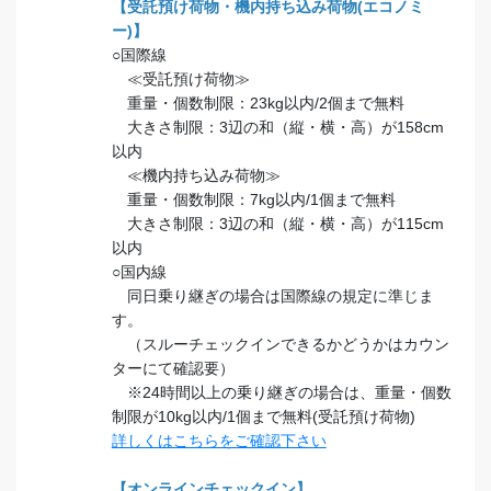
【受託預け荷物・機内持ち込み荷物(エコノミ
ー)】
○国際線
≪受託預け荷物≫
重量・個数制限：23kg以内/2個まで無料
大きさ制限：3辺の和（縦・横・高）が158cm
以内
≪機内持ち込み荷物≫
重量・個数制限：7kg以内/1個まで無料
大きさ制限：3辺の和（縦・横・高）が115cm
以内
○国内線
同日乗り継ぎの場合は国際線の規定に準じま
す。
（スルーチェックインできるかどうかはカウン
ターにて確認要）
※24時間以上の乗り継ぎの場合は、重量・個数
制限が10kg以内/1個まで無料(受託預け荷物)
詳しくはこちらをご確認下さい
【オンラインチェックイン】