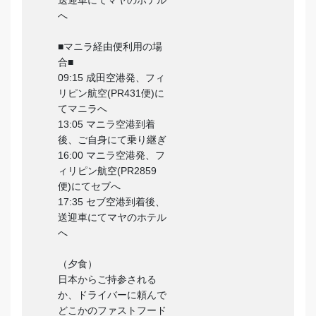
送迎車にてマヤのホテル
へ
■マニラ経由便利用の場
合■
09:15 成田空港発、フィ
リピン航空(PR431便)に
てマニラへ
13:05 マニラ空港到着
後、ご自身にて乗り継ぎ
16:00 マニラ空港発、フ
ィリピン航空(PR2859
便)にてセブへ
17:35 セブ空港到着後、
送迎車にてマヤのホテル
へ
（夕食）
日本からご持参される
か、ドライバーに頼んで
どこかのファストフード