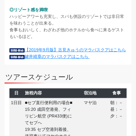
◎リゾート感を満喫
ハッピーアワーも充実し、スパも併設のリゾートでは非日常
を味わうことが出来る。
食事もおいしく、わざわざ他のホテルから食べに来るゲスト
もいるほど。
【2019年9月版】古見きゅうのマラパスクアはこちら
鍵井靖章のマラパスクアはこちら
ツアースケジュール
日
旅程内容
宿泊地
食事
1日目
■セブ直行便利用の場合■
マヤ泊
朝：－
15:20 成田空港発、フィ
昼：－
リピン航空 (PR433便)に
夕：－
てセブへ
19:35 セブ空港到着後、