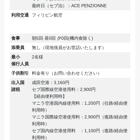
最終日（セブ泊）：ACE PENZIONNE
利用交通
フィリピン航空
食事
朝5回 昼0回 夕0回(機内食除く)
添乗員
無し（現地係員がお世話いたします）
最小
2名様
催行人員
子供割引
料金有り（お問い合わせください）
出入国
成田空港：3,160円
諸税
セブ国際線空港使用料：2,900円
【経由便利用時】
マニラ空港国内線使用料：1,200円（往路/経由便
利用時）
マニラ国際線空港使用料：2,900円（復路/経由便
利用時）
セブ国内線空港使用料 ：1,100円（復路/経由便
利用時）