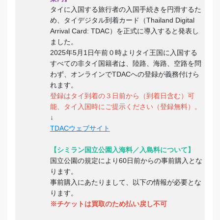
タイに入国する旅行者の入国手続きを円滑するた
め、タイデジタル到着カード（Thailand Digital
Arrival Card: TDAC）を正式に導入すると発表し
ました。
2025年5月1日午前０時よりタイ王国に入国する
すべての非タイ国籍者は、陸路、海路、空路を問
わず、オンラインでTDACへの登録が義務付けら
れます。
登録はタイ到着の３日前から（到着日含む）可
能、タイ入国時にご提示ください（登録無料）。
↓
TDACウェブサイト
【シミラン国立公園入海料／入島料について】
国立公園の規定により60日前からの事前購入とな
ります。
事前購入にあたりまして、以下の情報が必要とな
ります。
※
チケットは買取のため払い戻し不可