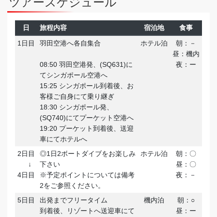
ツアースケジュール
日
旅程内容
宿泊地
食事
1日目
羽田空港へ各自集合
ホテル泊
朝：－
昼：機内
08:50 羽田空港発、(SQ631)に
夜：ー
てシンガポール空港へ
15:25 シンガポール到着後、お
客様ご自身にて乗り継ぎ
18:30 シンガポール発、
(SQ740)にてプーケット空港へ
19:20 プーケット到着後、送迎
車にてホテルへ
2日目
◎1日2ボートダイブをお楽しみ
ホテル泊
朝：〇
↓
下さい
昼：〇
4日目
※予定ポイントについては備考
夜：－
2をご参照ください。
5日目
出発までフリータイム
機内泊
朝：○
到着後、リゾートへ送迎車にて
昼：ー