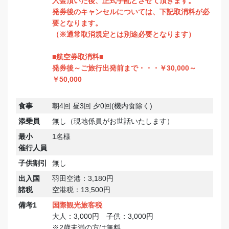
入金頂いた後、正式手配とさせて頂きます。
発券後のキャンセルについては、下記取消料が必
要となります。
（※通常取消規定とは別途必要となります）
■航空券取消料■
発券後～ご旅行出発前まで・・・￥30,000～
￥50,000
食事
朝4回 昼3回 夕0回(機内食除く)
添乗員
無し（現地係員がお世話いたします）
最小
1名様
催行人員
子供割引
無し
出入国
羽田空港：3,180円
諸税
空港税：13,500円
備考1
国際観光旅客税
大人：3,000円 子供：3,000円
※2歳未満の方は無料