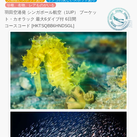
大物狙いスポットあり
サンゴの美しいスポットあり
珍種、名物、レアものがいる
羽田空港発 シンガポール航空（1UP） プーケッ
ト・カオラック 最大6ダイブ付 6日間
コースコード [HKTSQBB6HNDSGL]