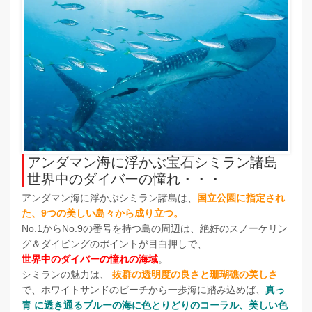
アンダマン海に浮かぶ宝石シミラン諸島
世界中のダイバーの憧れ・・・
アンダマン海に浮かぶシミラン諸島は、
国立公園に指定され
た、9つの美しい島々から成り立つ。
No.1からNo.9の番号を持つ島の周辺は、絶好のスノーケリン
グ＆ダイビングのポイントが目白押しで、
世界中のダイバーの憧れの海域
。
シミランの魅力は、
抜群の透明度の良さと珊瑚礁の美しさ
で、ホワイトサンドのビーチから一歩海に踏み込めば、
真っ
青 に透き通るブルーの海に色とりどりのコーラル、美しい色