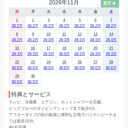
2026年11月
翌月
日
月
火
水
木
金
土
1
2
3
4
5
6
7
28.2万
28.2万
28.2万
28.2万
28.2万
28.2万
28.2万
8
9
10
11
12
13
14
28.2万
28.2万
29.3万
29.3万
29.3万
29.3万
29.3万
15
16
17
18
19
20
21
29.3万
29.3万
29.3万
30.5万
29.3万
29.3万
29.3万
22
23
24
25
26
27
28
30.5万
30.5万
30.5万
30.5万
30.5万
30.5万
30.5万
29
30
30.5万
30.5万
特典とサービス
テレビ、冷蔵庫、エアコン、ホットシャワーを完備。
ビッグブルーのダイビングショップまで徒歩5分。
アフターダイブの街の散策に便利な立地でバニヤンビーチま
では徒歩15分。
Wi-Fi完備。