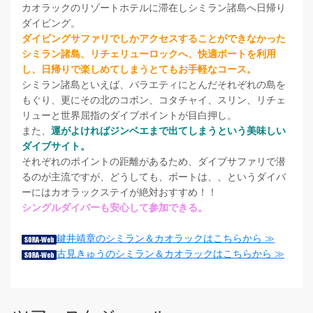
カオラックのリゾートホテルに滞在しシミラン諸島へ日帰り
ダイビング。
ダイビングサファリでしかアクセスすることができなかった
シミラン諸島、リチェリューロックへ、快適ボートを利用
し、日帰りで楽しめてしまうとてもお手軽なコース。
シミラン諸島といえば、バラエティにとんだそれぞれの島を
もぐり、更にその北のコボン、コタチャイ、スリン、リチェ
リューと世界屈指のダイブポイントが目白押し。
また、
運がよければジンベエまで出てしまうという美味しい
ダイブサイト。
それぞれのポイントの距離があるため、ダイブサファリで潜
るのが主流ですが、どうしても、ボートは、、というダイバ
ーにはカオラックステイが絶対おすすめ！！
シングルダイバーも安心して参加できる。
鍵井靖章のシミラン＆カオラックはこちらから ≫
古見きゅうのシミラン＆カオラックはこちらから ≫