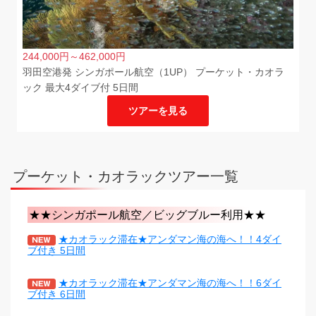
244,000
円
～462,000
円
羽田空港発 シンガポール航空（1UP） プーケット・カオラ
ック 最大4ダイブ付 5日間
ツアーを見る
プーケット・カオラックツアー一覧
★★シンガポール航空／ビッグブルー利用★★
★カオラック滞在★アンダマン海の海へ！！4ダイ
ブ付き 5日間
★カオラック滞在★アンダマン海の海へ！！6ダイ
ブ付き 6日間