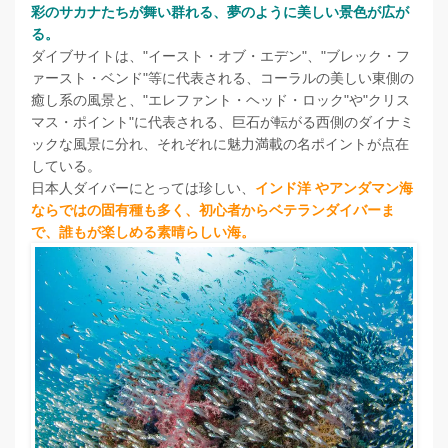
彩のサカナたちが舞い群れる、夢のように美しい景色が広が
る。
ダイブサイトは、"イースト・オブ・エデン"、"ブレック・フ
ァースト・ベンド"等に代表される、コーラルの美しい東側の
癒し系の風景と、"エレファント・ヘッド・ロック"や"クリス
マス・ポイント"に代表される、巨石が転がる西側のダイナミ
ックな風景に分れ、それぞれに魅力満載の名ポイントが点在
している。
日本人ダイバーにとっては珍しい、
インド洋 やアンダマン海
ならではの固有種も多く、初心者からベテランダイバーま
で、誰もが楽しめる素晴らしい海。