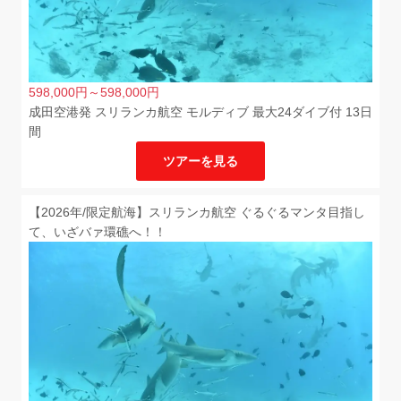
598,000
円
～598,000
円
成田空港発 スリランカ航空 モルディブ 最大24ダイブ付 13日
間
ツアーを見る
【2026年/限定航海】スリランカ航空 ぐるぐるマンタ目指し
て、いざバァ環礁へ！！