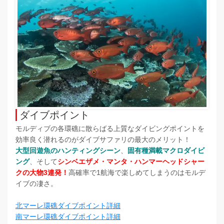
ダイブポイント
モルディブの各環礁に散らばる上質なダイビングポイントを
効率良く潜れるのがダイブサファリの最大のメリット！
大型回遊魚のハンティングシーン
、
固有種満載マクロダイビ
ング
、そして
シンベエザメ・マンタ・ハンマーヘッドシャー
クの大物3連発！
高確率で1航海で楽しめてしまうのはモルデ
イブの凄さ。
北マーレ環礁ダイブポイント詳細
南マーレ環礁ダイブポイント詳細