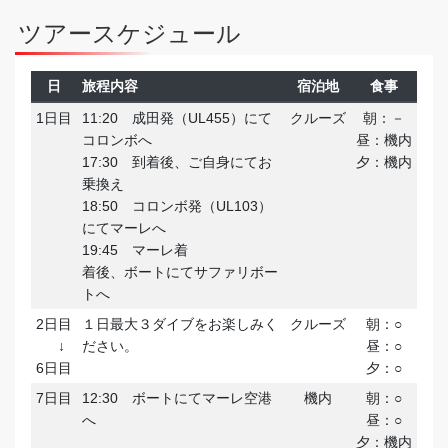
ツアースケジュール
日
旅程内容
宿泊地
食事
1日目
11:20 成田発（UL455）にて
クルーズ
朝：－
コロンボへ
昼：機内
17:30 到着後、ご自身にてお
夕：機内
乗換え
18:50 コロンボ発（UL103）
にてマーレへ
19:45 マーレ着
着後、ボートにてサファリボー
トへ
2日目
１日最大３ダイブをお楽しみく
クルーズ
朝：○
↓
ださい。
昼：○
6日目
夕：○
7日目
12:30 ボートにてマーレ空港
機内
朝：○
へ
昼：○
夕：機内