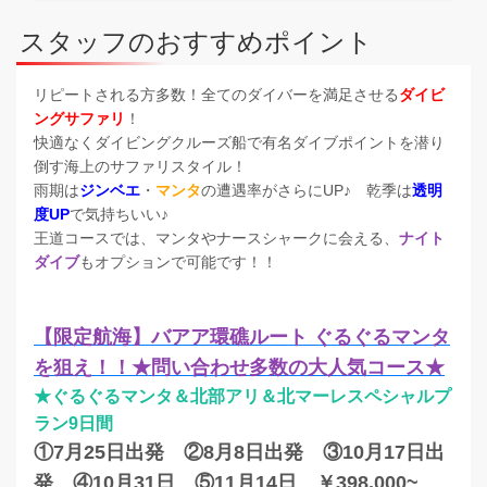
スタッフのおすすめポイント
リピートされる方多数！全てのダイバーを満足させる
ダイビ
ングサファリ
！
快適なくダイビングクルーズ船で有名ダイブポイントを潜り
倒す海上のサファリスタイル！
雨期は
ジンベエ
・
マンタ
の遭遇率がさらにUP♪ 乾季は
透明
度UP
で気持ちいい♪
王道コースでは、マンタやナースシャークに会える、
ナイト
ダイブ
もオプションで可能です！！
【限定航海】バアア環礁ルート ぐるぐるマンタ
を狙え！！★問い合わせ多数の大人気コース★
★ぐるぐるマンタ＆北部アリ＆北マーレスペシャルプ
ラン9日間
①7月25日出発 ②8月8日出発 ③10月17日出
発 ④10月31日 ⑤11月14日 ￥398,000~