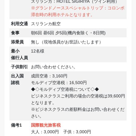
スリランカ：HOTEL SIGIRIYA（ツイン利用）
※グランドノーススペシャルトリップ：コロンボ
滞在時の利用ホテルとなります。
利用交通
スリランカ航空
食事
朝6回 昼6回 夕5回(機内食除く・8日間)
添乗員
無し（現地係員がお世話いたします）
最小
12名様
催行人員
子供割引
お問い合わせください。
出入国
成田空港：3,160円
諸税
モルディブ空港税：16,500円
◆◇モルディブ空港税について◇◆
ビジネスクラスご利用の場合の空港税は39,600円
となります。
※ビジネスクラスの差額料金はお問い合わせくだ
さい。
備考1
国際観光旅客税
大人：3,000円 子供：3,000円