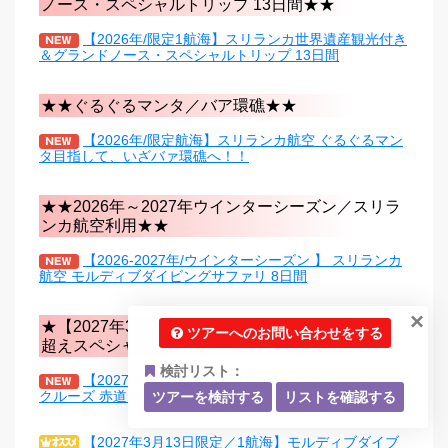
ノース・スペシャルトリップ 13日間★★
【2026年/限定1航海】スリランカ世界遺産観光付き
＆グランドノース・スペシャルトリップ 13日間
★★ぐるぐるマンタ／バア環礁★★
【2026年/限定航海】スリランカ航空 ぐるぐるマン
タ目指して、いざバァ環礁へ！！
★★2026年～2027年ウインターシーズン／スリラ
ンカ航空利用★★
【2026-2027年/ウインターシーズン 】 スリランカ
航空 モルディブダイビングサファリ 8日間
×
★【2027年3月13日＆3月20日】限定大航海／赤道
ツアーへのお問い合わせをする
超えスペシャルトリップ★
検討リスト：
【2027年3月13日限定／1航海】モルディブダイブ
クルーズ 赤道越え!! スペシャルトリップ 15日間
ツアーを検討する
リストを確認する
【2027年3月13日限定／1航海】モルディブダイブ