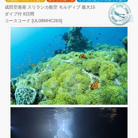
大物狙いスポットあり
ダイブクルーズ
サンゴの美しいスポットあり
成田空港発 スリランカ航空 モルディブ 最大15
ダイブ付 8日間
コースコード [UL08MHC26S]