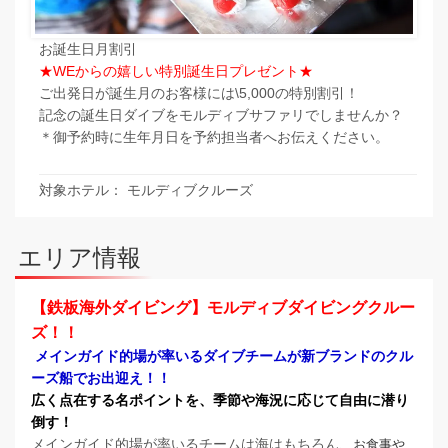
お誕生日月割引
★WEからの嬉しい特別誕生日プレゼント★
ご出発日が誕生月のお客様には\5,000の特別割引！
記念の誕生日ダイブをモルディブサファリでしませんか？
＊御予約時に生年月日を予約担当者へお伝えください。
対象ホテル： モルディブクルーズ
エリア情報
【鉄板海外ダイビング】モルディブダイビングクルー
ズ！！
メインガイド的場が率いるダイブチームが新ブランドのクル
ーズ船でお出迎え！！
広く点在する名ポイントを、季節や海況に応じて自由に潜り
倒す！
メインガイド的場が率いるチームは海はもちろん、
お食事や