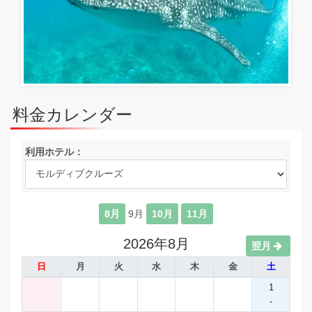
料金カレンダー
利用ホテル：
8月
9月
10月
11月
2026年8月
翌月
日
月
火
水
木
金
土
1
-