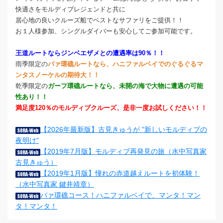
快適さをモルディブレジェンドと共に
居心地の良いクルーズ船でベストなサファリをご提供！！
お１人様参加、シングルダイバーも安心してご参加可能です。
王道ルートならジンベエザメとの遭遇率は90％！！
雨季限定の
バァ環礁ルートなら、ハニファルベイでのぐるぐるマ
ンタスノーケルの期待大！！
乾季限定の
ガーフ環礁ルートなら、未開の海で大物に遭遇の可能
性あり！！
満足度120％のモルディブクルーズ、是非一度お試しください！！
【2026年最新版】古見きゅうが "新しいモルディブの
夜明け"
【2019年7月版】モルディブ再発見の旅（水中写真家
古見きゅう）
【2019年1月版】憧れの赤道越えルートを初体験！
（水中写真家 鍵井靖章）
バァ環礁コース！ハニファルベイで、マンタ！マン
タ！マンタ！