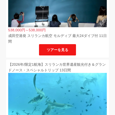
538,000
円
～538,000
円
成田空港発 スリランカ航空 モルディブ 最大24ダイブ付 11日
間
ツアーを見る
【2026年/限定1航海】スリランカ世界遺産観光付き＆グラン
ドノース・スペシャルトリップ 13日間