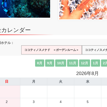
金カレンダー
用ホテル：
ココティノスメナド ＜ガーデンルーム＞
ココティノスメ
8月
9月
10月
11月
12月
1月
2
2026年8月
日
月
火
水
2
3
4
5
-
-
-
-