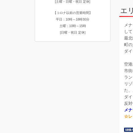
[土曜・日曜・祝日 定休]
エ
【コロナ以前の営業時間】
平日：10時～18時30分
メナ
土曜：10時～15時
して
[日曜・祝日 定休]
最北
町の
ダイ
空港
市街
ラン
リゾ
た、
ダイ
反対
メナ
☆レ