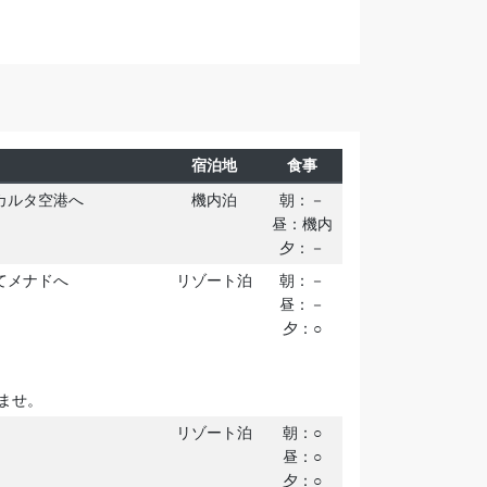
宿泊地
食事
ャカルタ空港へ
機内泊
朝：－
昼：機内
夕：－
にてメナドへ
リゾート泊
朝：－
昼：－
夕：○
ませ。
リゾート泊
朝：○
昼：○
夕：○