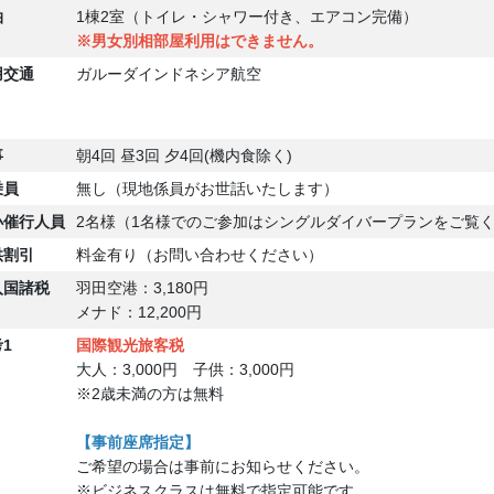
泊
1棟2室（トイレ・シャワー付き、エアコン完備）
※男女別相部屋利用はできません。
用交通
ガルーダインドネシア航空
事
朝4回 昼3回 夕4回(機内食除く)
乗員
無し（現地係員がお世話いたします）
小
催行人員
2名様（1名様でのご参加はシングルダイバープランをご覧
供割引
料金有り（お問い合わせください）
入国
諸税
羽田空港：3,180円
メナド：12,200円
1
国際観光旅客税
大人：3,000円 子供：3,000円
※2歳未満の方は無料
【事前座席指定】
ご希望の場合は事前にお知らせください。
※ビジネスクラスは無料で指定可能です。