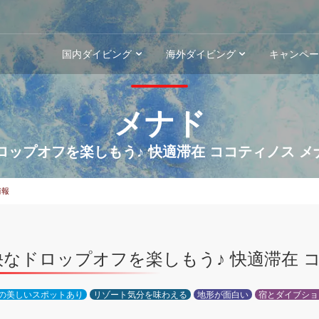
国内ダイビング
海外ダイビング
キャンペ
メナド
ロップオフを楽しもう♪ 快適滞在 ココティノス メナ
情報
快なドロップオフを楽しもう♪ 快適滞在 コ
の美しいスポットあり
リゾート気分を味わえる
地形が面白い
宿とダイブショ