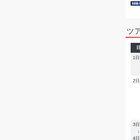
ツ
1
2
3
↓
4