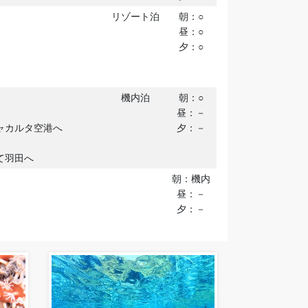
リゾート泊
朝：○
昼：○
夕：○
機内泊
朝：○
昼：－
ジャカルタ空港へ
夕：－
にて羽田へ
朝：機内
昼：－
夕：－