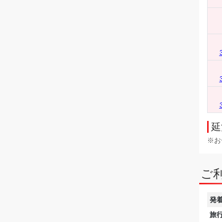
延
※お
ご
発
旅