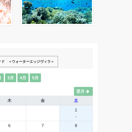
ナド ＜ウォーターエッジヴィラ＞
月
3月
4月
5月
翌月
木
金
土
1
-
6
7
8
-
-
-