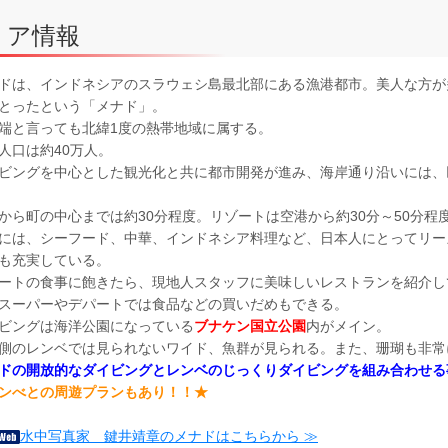
リア情報
ドは、インドネシアのスラウェシ島最北部にある漁港都市。美人な方が
とったという「メナド」。
端と言っても北緯1度の熱帯地域に属する。
人口は約40万人。
ビングを中心とした観光化と共に都市開発が進み、海岸通り沿いには、
から町の中心までは約30分程度。リゾートは空港から約30分～50分程
には、シーフード、中華、インドネシア料理など、日本人にとってリー
も充実している。
ートの食事に飽きたら、現地人スタッフに美味しいレストランを紹介し
スーパーやデパートでは食品などの買いだめもできる。
ビングは海洋公園になっている
ブナケン国立公園
内がメイン。
側のレンベでは見られないワイド、魚群が見られる。また、珊瑚も非常
ドの開放的なダイビングとレンベのじっくりダイビングを組み合わせる
ンべとの周遊プランもあり！！★
水中写真家 鍵井靖章のメナドはこちらから ≫