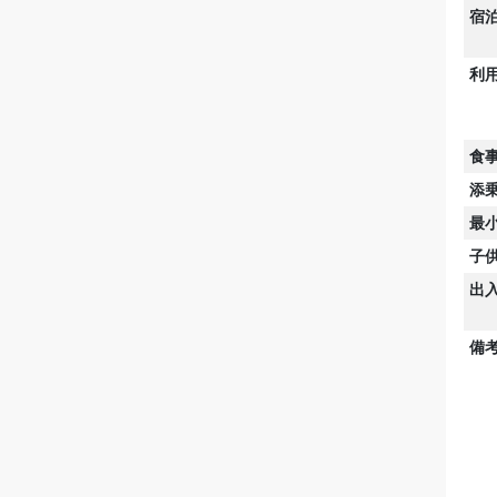
宿
利
食
添
最
子
出
備考