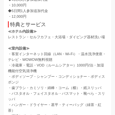
・10,000円
◆5日間1人参加追加代金
・12,000円
特典とサービス
≪ホテル内設備≫
レストラン・セルフカフェ・大浴場・ダイビング器材洗い場
≪室内設備≫
・客室インターネット回線（LAN・Wi-Fi）・温水洗浄便座・
テレビ・WOWOW無料視聴
・冷蔵庫・電話・VOD（ルームシアター）1000円/泊・加湿
機能付空気清浄機
・ボディソープ・シャンプー・コンディショナー・ボディス
ポンジ
・歯ブラシ・カミソリ・綿棒・コーム（櫛）・紙スリッパ
・バスタオル・フェイスタオル・バスマット・靴べら・スリ
ッパ
・ハンガー・ドライヤー・甚平・ティーバッグ（緑茶・紅
茶）