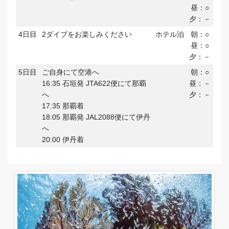
昼：○
夕：－
4日目
2ダイブをお楽しみください
ホテル泊
朝：○
昼：○
夕：－
5日目
ご自身にて空港へ
朝：○
16:35 石垣発 JTA622便にて那覇
昼：－
へ
夕：－
17:35 那覇着
18:05 那覇発 JAL2088便にて伊丹
へ
20:00 伊丹着