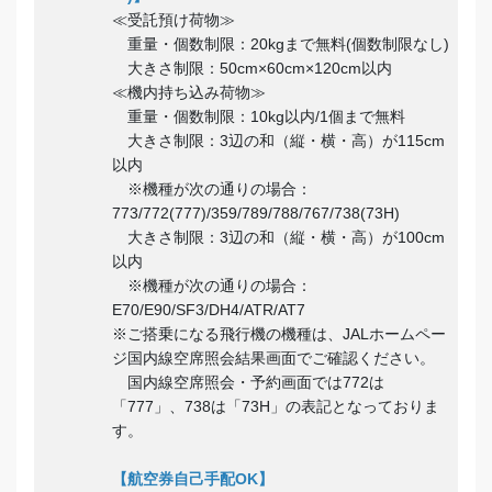
≪受託預け荷物≫
重量・個数制限：20kgまで無料(個数制限なし)
大きさ制限：50cm×60cm×120cm以内
≪機内持ち込み荷物≫
重量・個数制限：10kg以内/1個まで無料
大きさ制限：3辺の和（縦・横・高）が115cm
以内
※機種が次の通りの場合：
773/772(777)/359/789/788/767/738(73H)
大きさ制限：3辺の和（縦・横・高）が100cm
以内
※機種が次の通りの場合：
E70/E90/SF3/DH4/ATR/AT7
※ご搭乗になる飛行機の機種は、JALホームペー
ジ国内線空席照会結果画面でご確認ください。
国内線空席照会・予約画面では772は
「777」、738は「73H」の表記となっておりま
す。
【航空券自己手配OK】