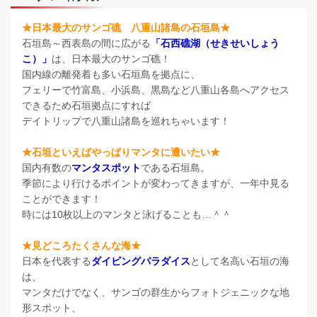
★日本最大のサンゴ礁 八重山諸島の石垣島★
石垣島～西表島の間に広がる
「石西礁湖（せきせいしょう
こ）」
は、日本最大のサンゴ礁！
国内線の離発着も多い石垣島を拠点に、
フェリーで竹富島、小浜島、黒島など八重山各島へアクセス
できるため石垣拠点にすれば
デイトリップで八重山諸島を巡れちゃいます！
★石垣といえばやっぱりマンタに遭いたい★
国内有数の
マンタスポット
である石垣島。
季節により行けるポイントが変わってきますが、一年中見る
ことができます！
時には10枚以上のマンタと泳げることも…＾＾
★見どころたくさんな海★
日本を代表する
ダイビングパラダイス
として名高い石垣の海
は、
マンタだけでなく、サンゴの群生からフォトジェニックな地
形スポット、