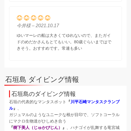
今井様 – 2021.10.17
ゆいマーレの船は大きくてゆれないので、またガイ
ドのめだかさんもとてもいい。80歳ぐらいまではで
きそう。おすすめです。常連も多い
石垣島 ダイビング情報
石垣島のダイビング情報
石垣の代表的なマンタスポット
『
川平石崎マンタスクランブ
ル
』
、
ガジュマルのようなユニークな根が目印で、ソフトコーラル
にマクロ生物達がひしめき合う
『
樹下美人（じゅかびじん）
』
、ハナゴイが乱舞する竜宮城