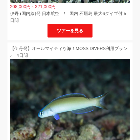
208,000
円
～321,000
円
伊丹 (国内線)発 日本航空 / 国内 石垣島 最大6ダイブ付 5
日間
ツアーを見る
【伊丹発】オールマイティな海！MOSS DIVERS利用プラン
♪ 4日間