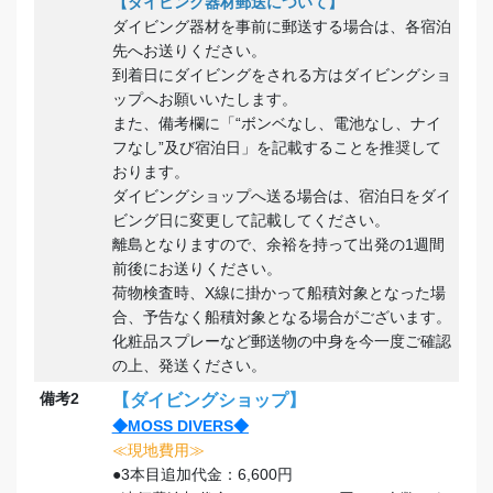
【ダイビング器材郵送について】
ダイビング器材を事前に郵送する場合は、各宿泊
先へお送りください。
到着日にダイビングをされる方はダイビングショ
ップへお願いいたします。
また、備考欄に「“ボンベなし、電池なし、ナイ
フなし”及び宿泊日」を記載することを推奨して
おります。
ダイビングショップへ送る場合は、宿泊日をダイ
ビング日に変更して記載してください。
離島となりますので、余裕を持って出発の1週間
前後にお送りください。
荷物検査時、X線に掛かって船積対象となった場
合、予告なく船積対象となる場合がございます。
化粧品スプレーなど郵送物の中身を今一度ご確認
の上、発送ください。
備考2
【ダイビングショップ】
◆MOSS DIVERS◆
≪現地費用≫
●3本目追加代金：6,600円