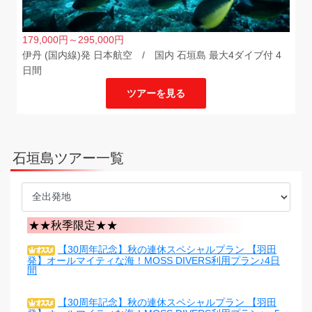
179,000
円
～295,000
円
伊丹 (国内線)発 日本航空 / 国内 石垣島 最大4ダイブ付 4
日間
ツアーを見る
石垣島ツアー一覧
★★秋季限定★★
【30周年記念】秋の連休スペシャルプラン 【羽田
発】オールマイティな海！MOSS DIVERS利用プラン♪4日
間
【30周年記念】秋の連休スペシャルプラン 【羽田