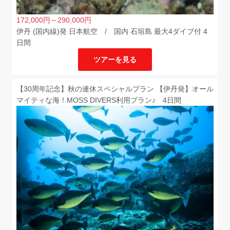
172,000
円
～290,000
円
伊丹 (国内線)発 日本航空 / 国内 石垣島 最大4ダイブ付 4
日間
ツアーを見る
【30周年記念】秋の連休スペシャルプラン 【伊丹発】オール
マイティな海！MOSS DIVERS利用プラン♪ 4日間