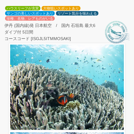
ハウスリーフが充実
大物狙いスポットあり
サンゴの美しいスポットあり
リゾート気分を味わえる
珍種、名物、レアものがいる
伊丹 (国内線)発 日本航空 / 国内 石垣島 最大6
ダイブ付 5日間
コースコード [ISGJL5ITMMOSAKI]