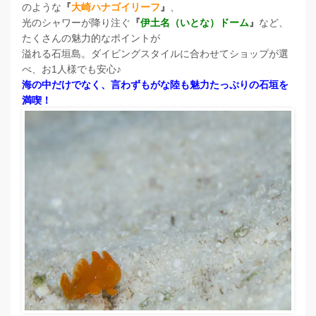
のような
『
大崎ハナゴイリーフ
』
、
光のシャワーが降り注ぐ
『
伊土名（いとな）ドーム
』
など、
たくさんの魅力的なポイントが
溢れる石垣島。ダイビングスタイルに合わせてショップが選
べ、お1人様でも安心♪
海の中だけでなく、言わずもがな陸も魅力たっぷりの石垣を
満喫！