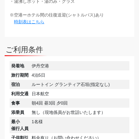
・湯沸しポット・湯のみ・グラス
※空港ーホテル間の往復送迎(シャトルバス)あり
時刻表はこちら
ご利用条件
発着地
伊丹空港
旅行期間
4泊5日
宿泊
ルートイン グランティア石垣(指定なし)
利用交通
日本航空
食事
朝4回 昼3回 夕0回
添乗員
無し（現地係員がお世話いたします）
最小
1名様
催行人員
子供割引
料金有り（お問い合わせください）