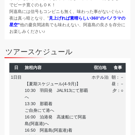
でビーチ寛ぐのもＯＫ！
阿嘉島には信号もコンビニも無く、味わった事がないぐらい
夜は真っ暗となり、"
見上げれば素晴らしい360°のパノラマの
星空"
他の慶良間諸島でも味わえない、阿嘉島の良さを存分に
お楽しみください♪
ツアースケジュール
日
旅程内容
宿泊地
食事
1日目
ホテル泊
朝：－
【夏期スケジュール(4-9月)】
昼：－
10:30 羽田発 JAL913にて那覇
夕：○
へ
13:30 那覇着
ご自身にて港へ
16:00 泊港発 高速船にて阿嘉
島(阿嘉港)へ
16:50 阿嘉島(阿嘉港)着