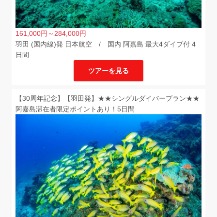
161,000
円
～284,000
円
羽田 (国内線)発 日本航空 / 国内 阿嘉島 最大4ダイブ付 4
日間
ツアーを見る
【30周年記念】【羽田発】★★シングルダイバープラン★★
阿嘉島滞在者限定ポイントあり！5日間