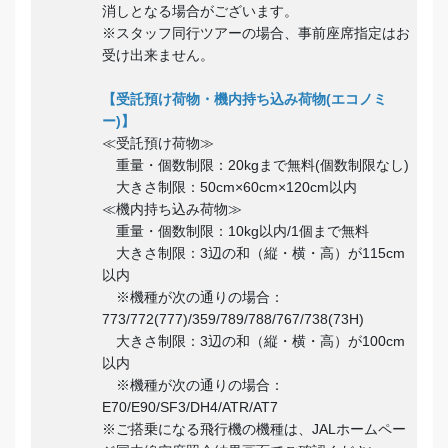
消しとなる場合がございます。
※スタッフ同行ツアーの場合、事前座席指定はお
受け出来ません。
【受託預け荷物・機内持ち込み荷物(エコノミ
ー)】
≪受託預け荷物≫
重量・個数制限：20kgまで無料(個数制限なし)
大きさ制限：50cm×60cm×120cm以内
≪機内持ち込み荷物≫
重量・個数制限：10kg以内/1個まで無料
大きさ制限：3辺の和（縦・横・高）が115cm
以内
※機種が次の通りの場合：
773/772(777)/359/789/788/767/738(73H)
大きさ制限：3辺の和（縦・横・高）が100cm
以内
※機種が次の通りの場合：
E70/E90/SF3/DH4/ATR/AT7
※ご搭乗になる飛行機の機種は、JALホームペー