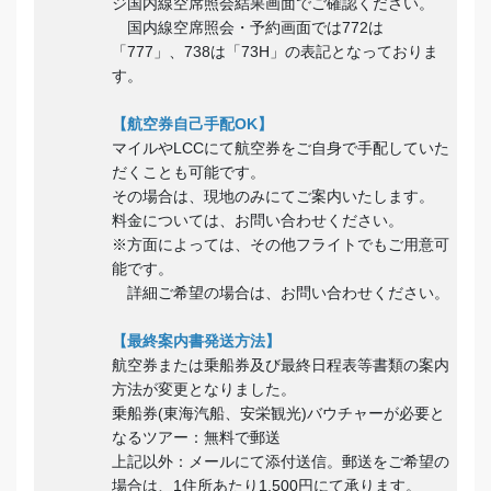
ジ国内線空席照会結果画面でご確認ください。
国内線空席照会・予約画面では772は
「777」、738は「73H」の表記となっておりま
す。
【航空券自己手配OK】
マイルやLCCにて航空券をご自身で手配していた
だくことも可能です。
その場合は、現地のみにてご案内いたします。
料金については、お問い合わせください。
※方面によっては、その他フライトでもご用意可
能です。
詳細ご希望の場合は、お問い合わせください。
【最終案内書発送方法】
航空券または乗船券及び最終日程表等書類の案内
方法が変更となりました。
乗船券(東海汽船、安栄観光)バウチャーが必要と
なるツアー：無料で郵送
上記以外：メールにて添付送信。郵送をご希望の
場合は、1住所あたり1,500円にて承ります。