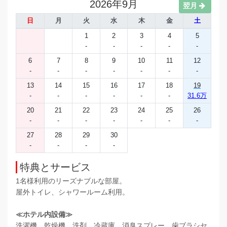
2026年9月
翌月
日
月
火
水
木
金
土
1
2
3
4
5
-
-
-
-
-
6
7
8
9
10
11
12
-
-
-
-
-
-
-
13
14
15
16
17
18
19
-
-
-
-
-
-
31.6万
20
21
22
23
24
25
26
-
-
-
-
-
-
-
27
28
29
30
-
-
-
-
特典とサービス
1名様利用のリーズナブルな部屋。
屋外トイレ、シャワールーム利用。
≪ホテル内設備≫
洗濯機、乾燥機、洗剤、冷蔵庫、消臭スプレー、歯ブラシセ