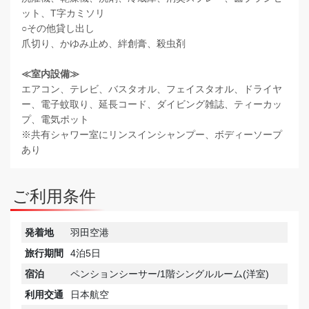
ット、T字カミソリ
○その他貸し出し
爪切り、かゆみ止め、絆創膏、殺虫剤
≪室内設備≫
エアコン、テレビ、バスタオル、フェイスタオル、ドライヤ
ー、電子蚊取り、延長コード、ダイビング雑誌、ティーカッ
プ、電気ポット
※共有シャワー室にリンスインシャンプー、ボディーソープ
あり
ご利用条件
発着地
羽田空港
旅行期間
4泊5日
宿泊
ペンションシーサー/1階シングルルーム(洋室)
利用交通
日本航空