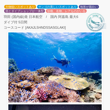
大物狙いスポットあり
サンゴの美しいスポットあり
地形が面白い
宿とダイブショップが一体型
珍種、名物、レアものがいる
羽田 (国内線)発 日本航空 / 国内 阿嘉島 最大6
ダイブ付 5日間
コースコード [AKAJL5HNDSSASGLAKI]