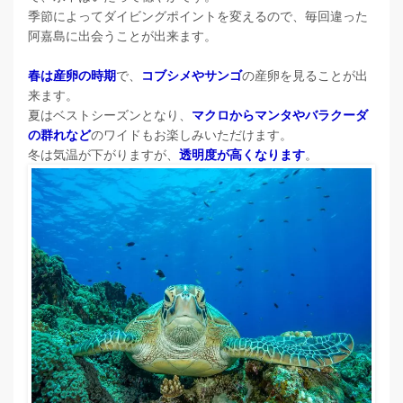
季節によってダイビングポイントを変えるので、毎回違った
阿嘉島に出会うことが出来ます。
春は産卵の時期
で、
コブシメやサンゴ
の産卵を見ることが出
来ます。
夏はベストシーズンとなり、
マクロからマンタやバラクーダ
の群れなど
のワイドもお楽しみいただけます。
冬は気温が下がりますが、
透明度が高くなります
。