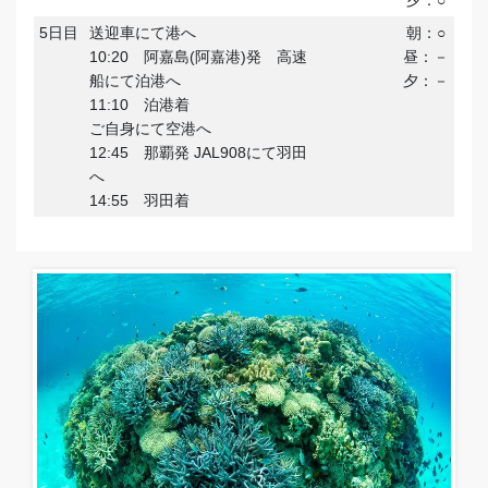
夕：○
5日目
送迎車にて港へ
朝：○
10:20 阿嘉島(阿嘉港)発 高速
昼：－
船にて泊港へ
夕：－
11:10 泊港着
ご自身にて空港へ
12:45 那覇発 JAL908にて羽田
へ
14:55 羽田着