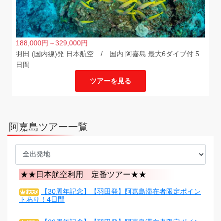
188,000
円
～329,000
円
羽田 (国内線)発 日本航空 / 国内 阿嘉島 最大6ダイブ付 5
日間
ツアーを見る
阿嘉島ツアー一覧
★★日本航空利用 定番ツアー★★
【30周年記念】【羽田発】阿嘉島滞在者限定ポイン
トあり！4日間