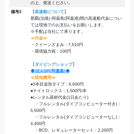
の上、発送ください。
備考2
【高速船について】
那覇(泊港)-阿嘉島(阿嘉港)間の高速船代金につい
ては現地でのお支払いをお願いします。
※手配は当社にて承ります。
≪代金≫
・クイーンざまみ：7,510円
・環境協力税：100円
【ダイビングショップ】
◆SEASIR(阿嘉島)◆
≪現地費用≫
●3本目追加ダイブ：6,600円
●ナイトロックス：1,500円/本
●レンタル器材代金(1日あたり)
・フルレンタル(ダイブコンピューター付き)：
5,500円
・フルレンタル(ダイブコンピューターなし)：
4,400円
・BCD、レギュレーターセット：2,200円