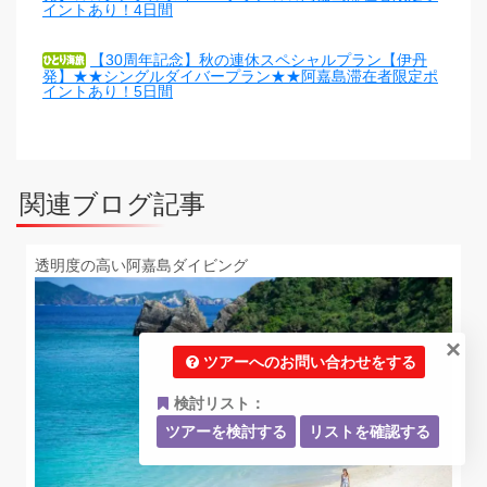
イントあり！4日間
【30周年記念】秋の連休スペシャルプラン【伊丹
発】★★シングルダイバープラン★★阿嘉島滞在者限定ポ
イントあり！5日間
関連ブログ記事
透明度の高い阿嘉島ダイビング
×
ツアーへのお問い合わせをする
検討リスト：
ツアーを検討する
リストを確認する