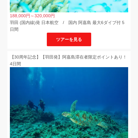
188,000
円
～320,000
円
羽田 (国内線)発 日本航空 / 国内 阿嘉島 最大6ダイブ付 5
日間
ツアーを見る
【30周年記念】【羽田発】阿嘉島滞在者限定ポイントあり！
4日間