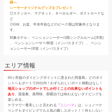
様へ
シーサーオリジナルグッズをプレゼント
◎ステッカー、マグネット、キーホルダー、ポストカードな
ど
◎GW、お盆、年末年始などのピーク期は対象外となりま
す。
対象ホテル： ペンションシーサー/1階シングルルーム(洋室)
、 ペンションシーサー/和室（インバスタイプ） 、 ペンシ
ョンシーサー/洋室（インバスタイプ）
エリア情報
50ヶ所超のダイビングポイントに恵まれた阿嘉島。どのポイ
ントへもボートで20分内！わずらわしいボート移動はなし！
地元ショップのボートでしか行くことの出来ないポイントも
あり
、渡嘉敷、座間味、那覇泊では味わえないダイビングを
楽しめる。
ケラマで一番美しいと言われる
『ニシハマ』
は、シュノーケ
リングもダイビングでも人気の癒しスポット！！何もしない