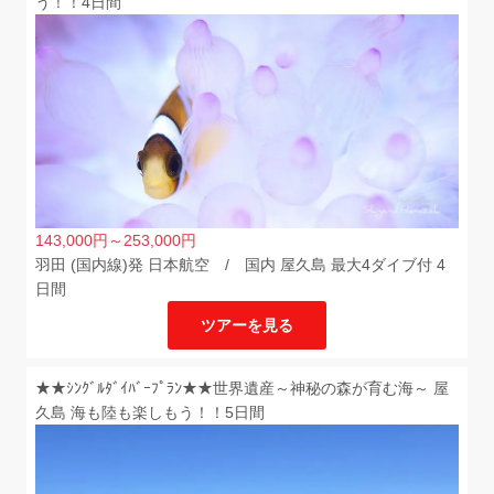
う！！4日間
143,000
円
～253,000
円
羽田 (国内線)発 日本航空 / 国内 屋久島 最大4ダイブ付 4
日間
ツアーを見る
★★ｼﾝｸﾞﾙﾀﾞｲﾊﾞｰﾌﾟﾗﾝ★★世界遺産～神秘の森が育む海～ 屋
久島 海も陸も楽しもう！！5日間