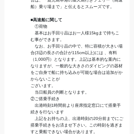
合は、「鹿児島本港の屋久島行きフェリー（高速
船）乗り場まで」と伝えるとスムーズです。
■高速船に関して
①荷物
基本はお手回り品はお一人様15kgまで持ちこ
む事ができます。
なお、お手回り品の中で、特に容積が大きい場
合(3辺の長さの合計が115cm以上)には 、有料
（1,000円）となります。上記は基本的な案内に
なりますが、一般的な大きさのダイビングの器材
をご自身で船に持ち込みが可能な場合は追加がか
からないことが
ございます。
当日船員の判断となります。
②ご搭乗手続き
出港時刻1時間前より座席指定窓口にて搭乗手
続きを行ないます
上記をお持ちの上、出港時刻の20分前までにご
搭乗手続きをお済ませ下さい。この時刻を過ぎま
すと乗船できない場合があります。