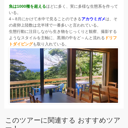
魚は1000種を超える
ほどに多く、実に多様な生態系を作って
いる。
4～8月にかけて水中で見ることのできる
アカウミガメ
は、そ
の産卵上陸数は北半球で一番多いと言われている。
生態行動に注目しながら生き物をじっくりと観察、撮影する
ようなスタイルを主軸に、黒潮の中をど～んと流れる
ドリフ
トダイビング
も取り入れている。
このツアーに関連する おすすめツア