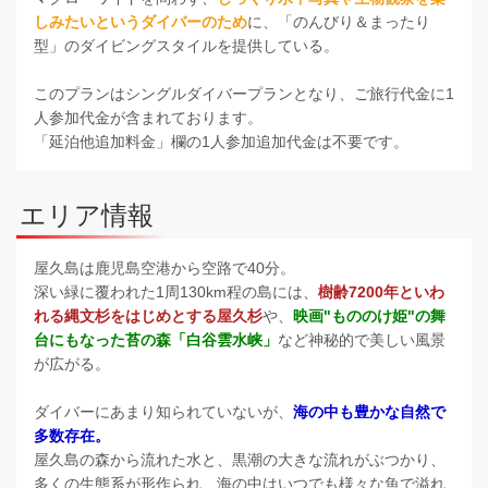
しみたいというダイバーのため
に、「のんびり＆まったり
型」のダイビングスタイルを提供している。
このプランはシングルダイバープランとなり、ご旅行代金に1
人参加代金が含まれております。
「延泊他追加料金」欄の1人参加追加代金は不要です。
エリア情報
屋久島は鹿児島空港から空路で40分。
深い緑に覆われた1周130km程の島には、
樹齢7200年といわ
れる縄文杉をはじめとする屋久杉
や、
映画"もののけ姫"の舞
台にもなった苔の森「白谷雲水峡」
など神秘的で美しい風景
が広がる。
ダイバーにあまり知られていないが、
海の中も豊かな自然で
多数存在。
屋久島の森から流れた水と、黒潮の大きな流れがぶつかり、
多くの生態系が形作られ、海の中はいつでも様々な魚で溢れ