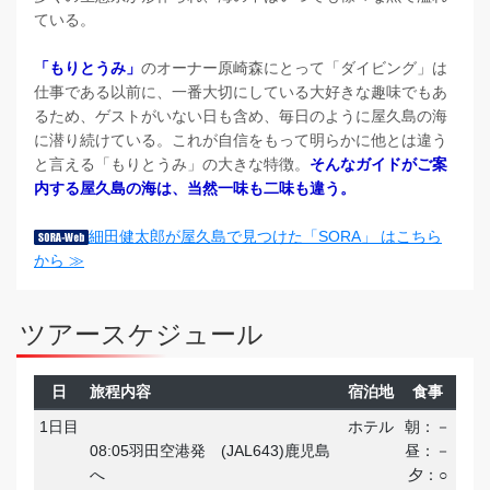
ている。
「もりとうみ」
のオーナー原崎森にとって「ダイビング」は
仕事である以前に、一番大切にしている大好きな趣味でもあ
るため、ゲストがいない日も含め、毎日のように屋久島の海
に潜り続けている。これが自信をもって明らかに他とは違う
と言える「もりとうみ」の大きな特徴。
そんなガイドがご案
内する屋久島の海は、当然一味も二味も違う。
細田健太郎が屋久島で見つけた「SORA」 はこちら
から ≫
ツアースケジュール
日
旅程内容
宿泊地
食事
1日目
ホテル
朝：－
08:05羽田空港発 (JAL643)鹿児島
昼：－
へ
夕：○