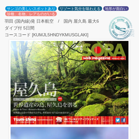
サンゴの美しいスポットあり
リゾート気分を味わえる
地形が面白い
珍種、名物、レアものがいる
羽田 (国内線)発 日本航空 / 国内 屋久島 最大6
ダイブ付 5日間
コースコード [KUMJL5HNDYKMUSGLAKI]