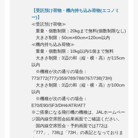
【受託預け荷物・機内持ち込み荷物(エコノミ
ー)】
≪受託預け荷物≫
重量・個数制限：20kgまで無料(個数制限なし)
大きさ制限：50cm×60cm×120cm以内
≪機内持ち込み荷物≫
重量・個数制限：10kg以内/1個まで無料
大きさ制限：3辺の和（縦・横・高）が115cm
以内
※機種が次の通りの場合：
773/772(777)/359/789/788/767/738(73H)
大きさ制限：3辺の和（縦・横・高）が100cm
以内
※機種が次の通りの場合：
E70/E90/SF3/DH4/ATR/AT7
※ご搭乗になる飛行機の機種は、JALホームペー
ジ国内線空席照会結果画面でご確認ください。
国内線空席照会・予約画面では772は
「777」、738は「73H」の表記となっておりま