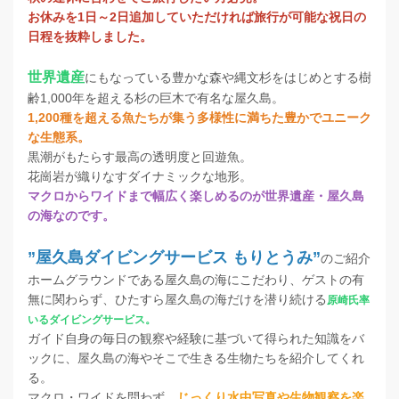
お休みを1日～2日追加していただければ旅行が可能な祝日の
日程を抜粋しました。
世界遺産
にもなっている豊かな森や縄文杉をはじめとする樹
齢1,000年を超える杉の巨木で有名な屋久島。
1,200種を超える魚たちが集う多様性に満ちた豊かでユニーク
な生態系。
黒潮がもたらす最高の透明度と回遊魚。
花崗岩が織りなすダイナミックな地形。
マクロからワイドまで幅広く楽しめるのが世界遺産・屋久島
の海なのです。
”屋久島ダイビングサービス もりとうみ”
のご紹介
ホームグラウンドである屋久島の海にこだわり、ゲストの有
無に関わらず、ひたすら屋久島の海だけを潜り続ける
原崎氏率
いるダイビングサービス。
ガイド自身の毎日の観察や経験に基づいて得られた知識をバ
ックに、屋久島の海やそこで生きる生物たちを紹介してくれ
る。
マクロ・ワイドを問わず、
じっくり水中写真や生物観察を楽