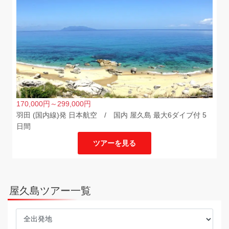
170,000
円
～299,000
円
羽田 (国内線)発 日本航空 / 国内 屋久島 最大6ダイブ付 5
日間
ツアーを見る
屋久島ツアー一覧