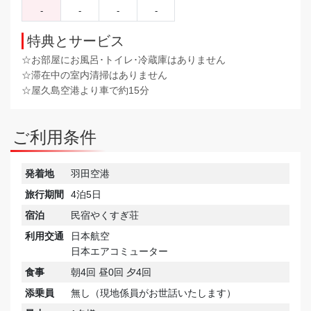
-
-
-
-
特典とサービス
☆お部屋にお風呂･トイレ･冷蔵庫はありません
☆滞在中の室内清掃はありません
☆屋久島空港より車で約15分
ご利用条件
発着地
羽田空港
旅行期間
4泊5日
宿泊
民宿やくすぎ荘
利用交通
日本航空
日本エアコミューター
食事
朝4回 昼0回 夕4回
添乗員
無し（現地係員がお世話いたします）