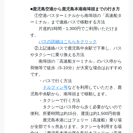
■鹿児島空港から鹿児島本港南埠頭までの行き方
①空港バスターミナルから南埠頭の「高速船タ
ーミナル」まで連絡バスで移動する方法
片道約1時間・1,300円でご利用いただけま
す。
バスの詳細はこちらをクリック
②上記連絡バスで鹿児島中央駅で下車し、バス
やタクシーに乗り換える方法
南埠頭の「高速船ターミナル」のバス停から
荷物等で徒歩（5-10分）が大変な場合はおすすめ
です。
・バスで行く方法
ドルフィン号
などを利用していただき、鹿
児島中央駅から、南埠頭まで移動します。
・タクシーで行く方法
タクシーはバス停から歩く必要がないので
便利。所要時間は約15分、運賃は約1,500円前後
鹿児島本港にはフェリー（高速船）乗り場
が全部で５ヶ所あります。タクシーを利用する場