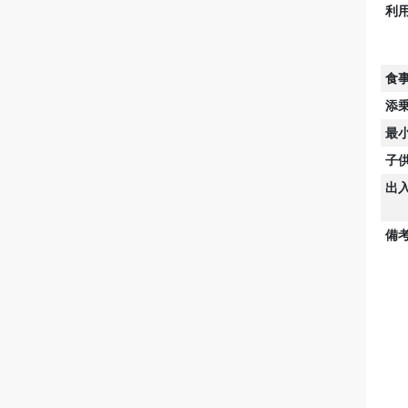
利
食
添
最
子
出
備考