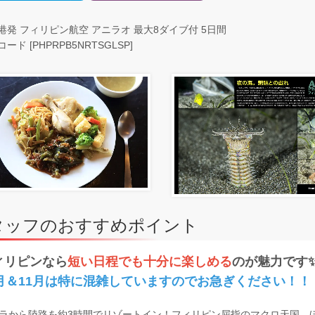
港発 フィリピン航空 アニラオ 最大8ダイブ付 5日間
ード [PHPRPB5NRTSGLSP]
タッフのおすすめポイント
ィリピンなら
短い日程でも十分に楽しめる
のが魅力です
0月＆11月は特に混雑していますのでお急ぎください！！
ラから陸路を約3時間でリゾートイン！フィリピン屈指のマクロ天国。