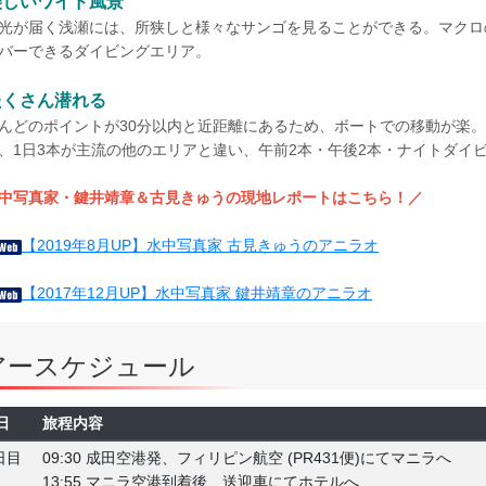
美しいワイド風景
光が届く浅瀬には、所狭しと様々なサンゴを見ることができる。マクロ
バーできるダイビングエリア。
たくさん潜れる
んどのポイントが30分以内と近距離にあるため、ボートでの移動が楽。
、1日3本が主流の他のエリアと違い、午前2本・午後2本・ナイトダイ
中写真家・鍵井靖章＆古見きゅうの現地レポートはこちら！／
【2019年8月UP】水中写真家 古見きゅうのアニラオ
【2017年12月UP】水中写真家 鍵井靖章のアニラオ
アースケジュール
日
旅程内容
日目
09:30 成田空港発、フィリピン航空 (PR431便)にてマニラへ
13:55 マニラ空港到着後、送迎車にてホテルへ