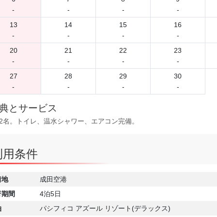
-
-
-
-
13
14
15
16
-
-
-
-
20
21
22
23
-
-
-
-
27
28
29
30
-
-
-
-
典とサービス
2名。トイレ、温水シャワー、エアコン完備。
利用条件
着地
成田空港
行期間
4泊5日
泊
パシフィコ アズール リゾート(デラックス)