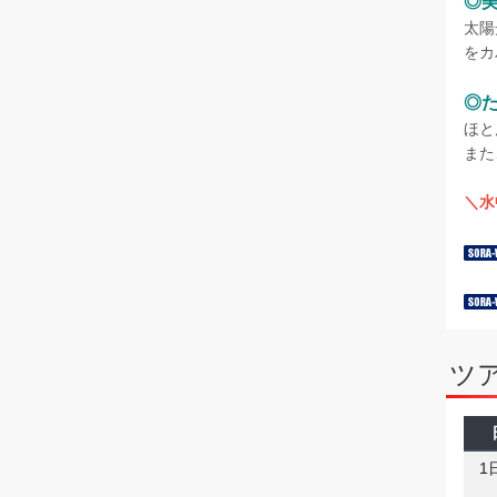
◎
太陽
をカ
◎
ほと
また
＼水
ツ
1