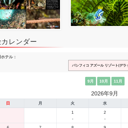
金カレンダー
用ホテル：
パシフィコ アズール リゾート(デラ
9月
10月
11月
2026年9月
日
月
火
水
1
2
-
-
6
7
8
9