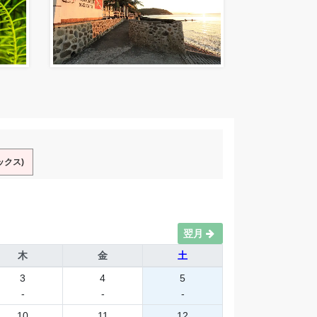
ックス)
翌月
木
金
土
3
4
5
-
-
-
10
11
12