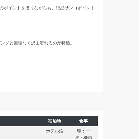
のポイントを潜りながらも、絶品サンゴポイント
ビングと無理なく沢山潜れるのが特徴。
宿泊地
食事
ホテル泊
朝：ー
昼：機内