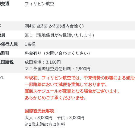
用交通
フィリピン航空
事
朝4回 昼3回 夕3回(機内食除く)
乗員
無し（現地係員がお世話いたします）
小
催行人員
1名様
供割引
料金有り（お問い合わせください）
入国
諸税
成田空港：3,160円
マニラ国際線空港使用料：2,900円
1
※現在、フィリピン航空では、中東情勢の影響による燃油
一部路線において減便を実施しております。
運航スケジュールが変更となる場合がございます。
あらかじめご了承くださいませ。
国際観光旅客税
大人：3,000円 子供：3,000円
※2歳未満の方は無料