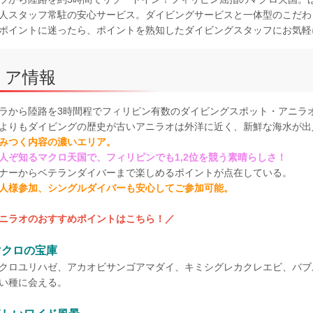
人スタッフ常駐の安心サービス。ダイビングサービスと一体型のこだわ
ポイントに迷ったら、ポイントを熟知したダイビングスタッフにお気軽
リア情報
ラから陸路を3時間程でフィリピン有数のダイビングスポット・アニラ
よりもダイビングの歴史が古いアニラオは外洋に近く、新鮮な海水が出
みつく内容の濃いエリア。
人ぞ知るマクロ天国で、フィリピンでも1,2位を競う素晴らしさ！
ナーからベテランダイバーまで楽しめるポイントが点在している。
人様参加、シングルダイバーも安心してご参加可能。
ニラオのおすすめポイントはこちら！／
マクロの宝庫
クロユリハゼ、アカオビサンゴアマダイ、キミシグレカクレエビ、バブ
い種に会える。