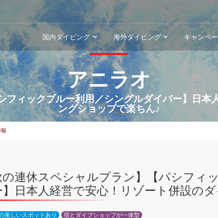
国内ダイビング
海外ダイビング
キャンペ
アニラオ
シフィックブルー利用／シングルダイバー】日本
ングショップで楽ちん♪
情報
秋の連休スペシャルプラン】【パシフィ
ー】日本人経営で安心！リゾート併設のダ
の美しいスポットあり
宿とダイブショップが一体型