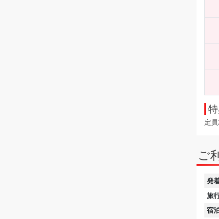
特
定員
ご
発
旅
宿