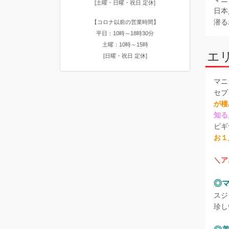
[土曜・日曜・祝日 定休]
日本
潜る
【コロナ以前の営業時間】
平日：10時～18時30分
土曜：10時～15時
エ
[日曜・祝日 定休]
マニ
セブ
が棲
知る
ビギ
お１
＼ア
◎
スジ
珍し