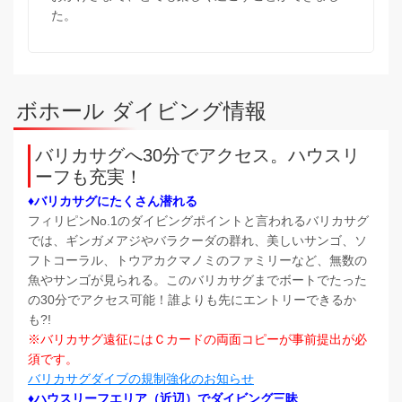
た。
ボホール ダイビング情報
バリカサグへ30分でアクセス。ハウスリ
ーフも充実！
♦バリカサグにたくさん潜れる
フィリピンNo.1のダイビングポイントと言われるバリカサグ
では、ギンガメアジやバラクーダの群れ、美しいサンゴ、ソ
フトコーラル、トウアカクマノミのファミリーなど、無数の
魚やサンゴが見られる。このバリカサグまでボートでたった
の30分でアクセス可能！誰よりも先にエントリーできるか
も?!
※バリカサグ遠征にはＣカードの両面コピーが事前提出が必
須です。
バリカサグダイブの規制強化のお知らせ
♦ハウスリーフエリア（近辺）でダイビング三昧