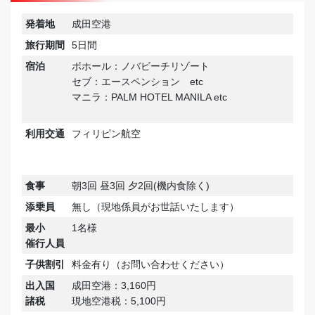
発着地
成田空港
旅行期間
5日間
宿泊
ボホール：ノバビーチリゾート
セブ：エースペンション etc
マニラ：PALM​ HOTEL​ MANILA etc
利用交通
フィリピン航空
食事
朝3回 昼3回 夕2回(機内食除く)
添乗員
無し（現地係員がお世話いたします）
最小
1名様
催行人員
子供割引
料金有り（お問い合わせください）
出入国
成田空港：3,160円
諸税
現地空港税：5,100円