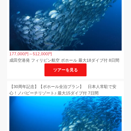
177,000
円
～512,000
円
成田空港発 フィリピン航空 ボホール 最大18ダイブ付 8日間
ツアーを見る
【30周年記念】【ボホール全泊プラン】 日本人常駐で安
心！ノバビーチリゾート♪ 最大15ダイブ付 7日間