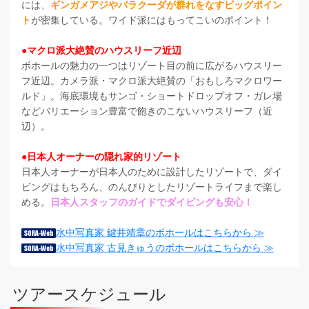
には、
ギンガメアジやバラクーダが群れをなすビッグポイン
ト
が密集している。ワイド派にはもってこいのポイント！
●マクロ派大絶賛の
ハウスリーフ近辺
ボホールの魅力の一つはリゾート目の前に広がるハウスリー
フ近辺。カメラ派・マクロ派大絶賛の「おもしろマクロワー
ルド」。海底環境もサンゴ・ショートドロップオフ・ガレ場
などバリエーション豊富で飽きのこないハウスリーフ（近
辺）。
●日本人オーナーの隠れ家的リゾート
日本人オーナーが日本人のために設計したリゾートで、ダイ
ビングはもちろん、のんびりとしたリゾートライフまで楽し
める。
日本人スタッフのガイドでダイビングも安心！
水中写真家 鍵井靖章のボホールはこちらから ≫
水中写真家 古見きゅうのボホールはこちらから ≫
ツアースケジュール