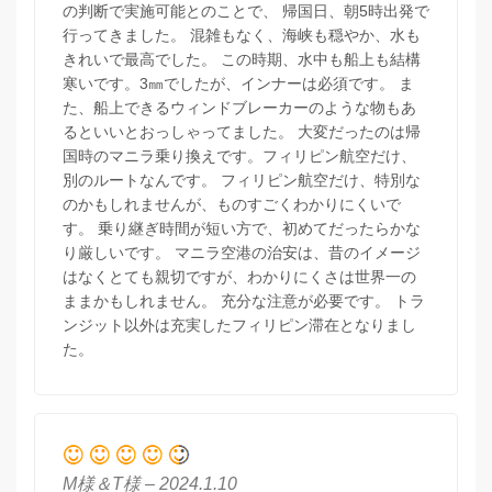
の判断で実施可能とのことで、 帰国日、朝5時出発で
行ってきました。 混雑もなく、海峡も穏やか、水も
きれいで最高でした。 この時期、水中も船上も結構
寒いです。3㎜でしたが、インナーは必須です。 ま
た、船上できるウィンドブレーカーのような物もあ
るといいとおっしゃってました。 大変だったのは帰
国時のマニラ乗り換えです。フィリピン航空だけ、
別のルートなんです。 フィリピン航空だけ、特別な
のかもしれませんが、ものすごくわかりにくいで
す。 乗り継ぎ時間が短い方で、初めてだったらかな
り厳しいです。 マニラ空港の治安は、昔のイメージ
はなくとても親切ですが、わかりにくさは世界一の
ままかもしれません。 充分な注意が必要です。 トラ
ンジット以外は充実したフィリピン滞在となりまし
た。
M様＆T様 – 2024.1.10