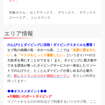
対象ホテル： セミデラックス 、 デラックス 、 デラックス
スーペリア 、 トレスヴィラ
エリア情報
のんびりとダイビングに没頭！ダイビングスタイルも豊富！
セブ島の南隣の島・ボホール島。ここでは
「魚群に囲まれた
い」
＆
「マクロをじっくり撮影したい」
というダイバーの２
大欲求を満たすことができる！ また、ダイビングに最大集中
できる環境が整ったダイビングサービスが一体化したリゾー
トでのんびりと、とことんダイビングが楽しめるのも魅力
だ。
新レストランがコロナ禍前にオープン
。
皆さんの利用を
待ってます！
◆◆オススメポイント◆◆
●大物狙いのボートダイビング
リゾートからものの30分ほどで到着するバリカサグ島。ここ