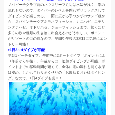
ノバビーチクラブ前のハウスリーフ近辺は水深が浅く、潮の
流れもないので、ダイバーのレベルを問わずリラックスして
ダイビングが楽しめる。一面に広がる手つかずのサンゴ礁か
ら、スパインチークアネモネフィッシュ、カニハゼ、ニチリ
ンダテハゼ、オドリハゼ、ジョーフィッシュまで、驚くほど
多くの数や種類の生き物に出会えるのがうれしい。ポイント
がリゾートの目の前なので、早朝や午後の3本目に気軽にエン
トリー可能！
♦1日3～4ダイブが可能
早朝1ビーチダイブ。午前中に2ボートダイブ（ポイントによ
り午前から午後）。午後からは、追加ダイビングが可能。ポ
イントまでの移動時間が短くて、全体に潮の流れも弱く水深
は浅め。しかも至れり尽くせりの「お殿様＆お姫様ダイビン
グ」なので、1日4ダイブも楽々！