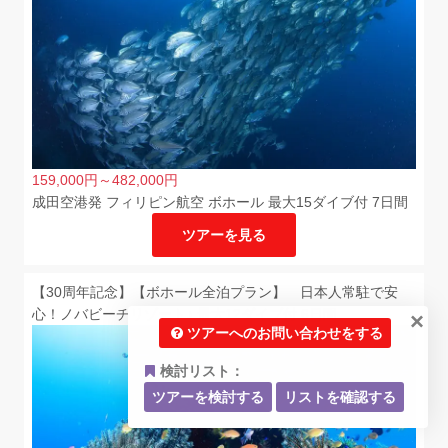
159,000
円
～482,000
円
成田空港発 フィリピン航空 ボホール 最大15ダイブ付 7日間
ツアーを見る
【30周年記念】【ボホール全泊プラン】 日本人常駐で安
心！ノバビーチリゾート♪ 最大12ダイブ付 6日間
×
ツアーへのお問い合わせをする
検討リスト：
ツアーを検討する
リストを確認する