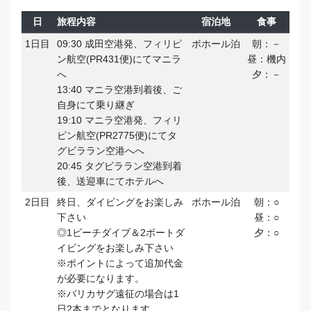
日
旅程内容
宿泊地
食事
1日目
09:30 成田空港発、フィリピ
ボホール泊
朝：－
ン航空(PR431便)にてマニラ
昼：機内
へ
夕：－
13:40 マニラ空港到着後、ご
自身にて乗り継ぎ
19:10 マニラ空港発、フィリ
ピン航空(PR2775便)にてタ
グビララン空港へへ
20:45 タグビララン空港到着
後、送迎車にてホテルへ
2日目
終日、ダイビングをお楽しみ
ボホール泊
朝：○
下さい
昼：○
◎1ビーチダイブ＆2ボートダ
夕：○
イビングをお楽しみ下さい
※ポイントによって追加代金
が必要になります。
※バリカサグ遠征の場合は1
日2本までとなります。