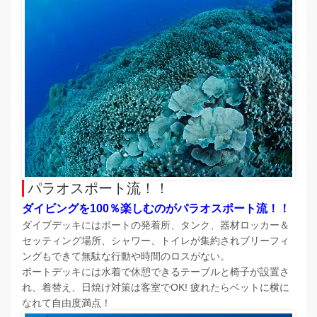
パラオスポート流！！
ダイビングを100％楽しむのがパラオスポート流！！
ダイブデッキにはボートの発着所、タンク、器材ロッカー＆
セッティング場所、シャワー、トイレが集約されブリーフィ
ングもできて無駄な行動や時間のロスがない。
ボートデッキには水着で休憩できるテーブルと椅子が設置さ
れ、着替え、日焼け対策は客室でOK! 疲れたらベットに横に
なれて自由度満点！