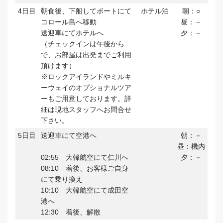
4日目
朝食後、下船してボートにて
ホテル泊
朝：○
コロール島へ移動
昼：－
送迎車にてホテルへ
夕：－
（チェックインは午後から
で、お部屋は出発までご利用
頂けます）
※ロックアイランドやミルキ
ーウェイのオプショナルツア
ーもご用意しております。詳
細は現地スタッフへお問合せ
下さい。
5日目
送迎車にて空港へ
朝：－
昼：機内
02:55 大韓航空にて仁川へ
夕：－
08:10 着後、お客様ご自身
にて乗り換え
10:10 大韓航空にて成田空
港へ
12:30 着後、解散