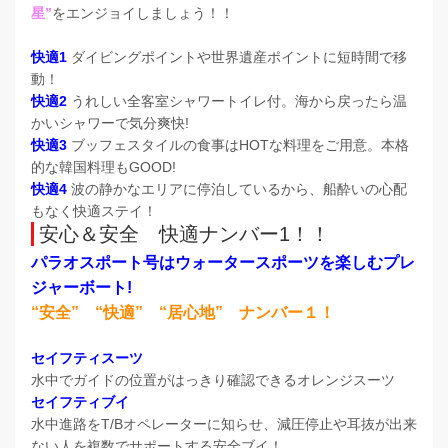
星”
をエンジョイしましょう！！
快適1
ダイビングポイントや世界遺産ポイントに短時間で移
動！
快適2
うれしい全客室シャワートイレ付。海から戻ったら温
かいシャワーで気分爽快!
快適3
ブッフェスタイルの食事はHOTな料理をご用意。本格
的な韓国料理もGOOD!
快適4
波の静かなエリアに停泊しているから、船酔いの心配
もなく快適ステイ！
安心＆安全 快適ナンバー1！！
パラオスポート号はウォータースポーツを楽しむプレ
ジャーボート!
“安全” “快適” “居心地” ナンバー１！
セイフティスーツ
水中でガイドの位置がはっきり確認できるオレンジスーツ
セイフティブイ
水中進路をT/Bオペレーターに知らせ、減圧停止や耳抜が出来
ない人を複数でサポートする安全ブイ！