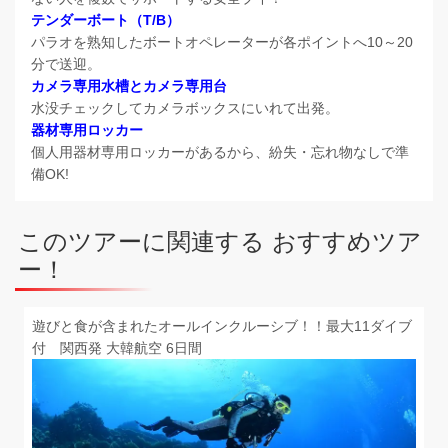
テンダーボート（T/B）
パラオを熟知したボートオペレーターが各ポイントへ10～20
分で送迎。
カメラ専用水槽とカメラ専用台
水没チェックしてカメラボックスにいれて出発。
器材専用ロッカー
個人用器材専用ロッカーがあるから、紛失・忘れ物なしで準
備OK!
このツアーに関連する おすすめツア
ー！
遊びと食が含まれたオールインクルーシブ！！最大11ダイブ
付 関西発 大韓航空 6日間