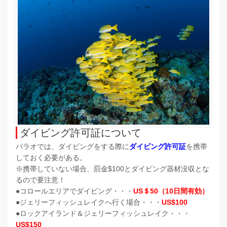
ダイビング許可証について
パラオでは、ダイビングをする際に
ダイビング許可証
を携帯
しておく必要がある。
※携帯していない場合、罰金$100とダイビング器材没収とな
るので要注意！
●コロールエリアでダイビング・・・
US＄50（10日間有効）
●ジェリーフィッシュレイクへ行く場合・・・
US
$100
●ロックアイランド＆ジェリーフィッシュレイク・・・
US
$150