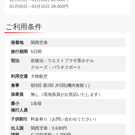
01月05日～03月15日 39,000円
ご利用条件
発着地
関西空港
旅行期間
5日間
宿泊
前後泊：ウエストプラザ系ホテル
クルーズ：パラオスポート
利用交通
大韓航空
食事
朝3回 昼2回 夕2回(機内食除く)
添乗員
無し（現地係員がお世話いたします）
最小
1名様
催行人員
子供割引
料金有り（お問い合わせください）
出入国
関西空港：3,630円
諸税
仁川空港税：1,700円