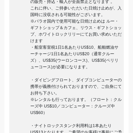
の販売・持込・輸入が全面禁止となります 。
これに伴い、ご持参いただいた日焼け止めが、入
国時に没収される可能性がございます。
※パラオ国内で使用可能な日焼け止めは ルー・
ギフトショップ＆カフェ、リウス・ギフトショッ
プ、ホワイトロックリリーにてお買い求めいただ
けます
・船室客室税1日1名あたりUS$10、船舶燃油サ
ーチャージ1日1名あたりUS$20（通常クルー
ズ）、US$35(ウーロンコース)、US$35(ペリリ
ューコース)が必要になります。
・ダイビングフロート、ダイブコンピューターの
携帯が義務付けられておりますので、ご自身にて
お持ち下さい。
※レンタルも行っております。（フロート：クル
ーズ中 US$10／コンピューター：クルーズ中
US$60）
・ナイトロックスタンク利用料は1本あたり
US$13となります。ご希望のお客様は事前にご予