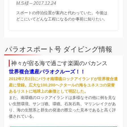
M.S様 – 2017.12.24
スポートの停泊位置が案内と代わっていた。今後は
どこにいてどんな工程になるのか事前に知りたい。
パラオスポート号 ダイビング情報
神々が宿る海で過ごす楽園のバカンス
世界複合遺産パラオクルーズ！！
2012年7月2日にパラオ南環礁ロックアイランドが世界複合遺
産に登録。広大な100,200ヘクタールの海をユネスコの栄誉
あるリストに地球上の象徴として明記した。
また、南環礁のロックアイランドは多様なその他に例を見な
い生態環境、サンゴ礁、環礁、石灰石島、マリンレイクがあ
り、海の生態系と群生の発達の際立った見本であると高く評
価されている。