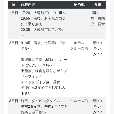
日
旅程内容
宿泊地
食事
1日目
17:20 大韓航空にて仁川へ
朝：－
19:55 着後、お客様ご自身
昼：機内
にて乗り換え
夕：軽食
20:35 大韓航空にてパラオ
へ
2日目
01:45 着後、送迎車にてホ
ホテル
朝：○
テルへ
クルーズ泊
昼：○
夕：○
送迎車にて港へ移動し、ボー
トにてクルーズ船へ
乗船後、軽食を取りながらブ
リーフィング
チェックダイブ後、昼食
午後から2ダイブをお楽しみ
下さい
3日目
終日、ダイビングタイム
クルーズ泊
朝：○
午前2ダイブ、午後2ダイブを
昼：○
お楽しみ下さい
夕：○