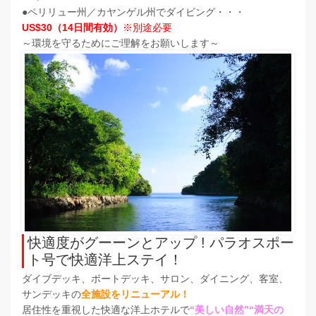
●ペリリュー州／カヤンゲル州でダイビング・・・
US
$30（14日間有効）
※別途必要
～環境を守るためにご理解をお願いします～
快適度がグーーンとアップ ! パラオスポー
ト号で快適洋上ステイ！
ダイブデッキ、ボートデッキ、サロン、ダイニング、客室、
サンデッキの
全施設をリニューアル！
居住性を重視した快適な洋上ホテルで
“美しい自然”“満天の