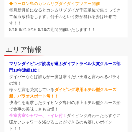
◆ウーロン島のカンムリブダイダイブツアー開催
毎月新月前になるとカンムリブダイが千匹単位で集まってき
て産卵放精をします。何千匹という数が群れる姿は圧巻で
す！！
8/18-8/21.9/16-9/19の期間開催いたします！！
エリア情報
マリンダイビング読者が選ぶダイブトラベル大賞クルーズ部
門18年連続1位！
ダイバーならば誰もが一度は潜りたい王道と言われるパラオ
の海！
様々な賞を受賞している
ダイビング専用ホテル型クルーズ
船、パラオスポート号！！
快適性を追求したダイビング専用の洋上ホテル型クルーズ船
で食事の美味しさも自慢！
全室客室シャワー、トイレ付！
ダイビング終わったらすぐに
暖かいシャワーを浴びることができるのも嬉しいポイン
ト！！