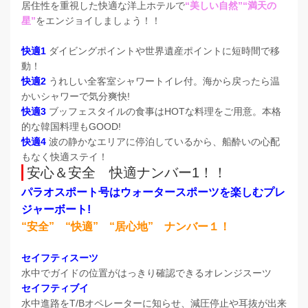
居住性を重視した快適な洋上ホテルで
“美しい自然”“満天の
星”
をエンジョイしましょう！！
快適1
ダイビングポイントや世界遺産ポイントに短時間で移
動！
快適2
うれしい全客室シャワートイレ付。海から戻ったら温
かいシャワーで気分爽快!
快適3
ブッフェスタイルの食事はHOTな料理をご用意。本格
的な韓国料理もGOOD!
快適4
波の静かなエリアに停泊しているから、船酔いの心配
もなく快適ステイ！
安心＆安全 快適ナンバー1！！
パラオスポート号はウォータースポーツを楽しむプレ
ジャーボート!
“安全” “快適” “居心地” ナンバー１！
セイフティスーツ
水中でガイドの位置がはっきり確認できるオレンジスーツ
セイフティブイ
水中進路をT/Bオペレーターに知らせ、減圧停止や耳抜が出来