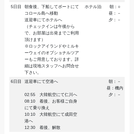
5日目
朝食後、下船してボートにて
ホテル泊
朝：○
コロール島へ移動
昼：－
送迎車にてホテルへ
夕：－
（チェックインは午後から
で、お部屋は出発までご利用
頂けます）
※ロックアイランドやミルキ
ーウェイのオプショナルツア
ーもご用意しております。詳
細は現地スタッフへお問合せ
下さい。
6日目
送迎車にて空港へ
朝：－
昼：機内
02:55 大韓航空にて仁川へ
夕：－
08:10 着後、お客様ご自身
にて乗り換え
10:10 大韓航空にて成田空
港へ
12:30 着後、解散