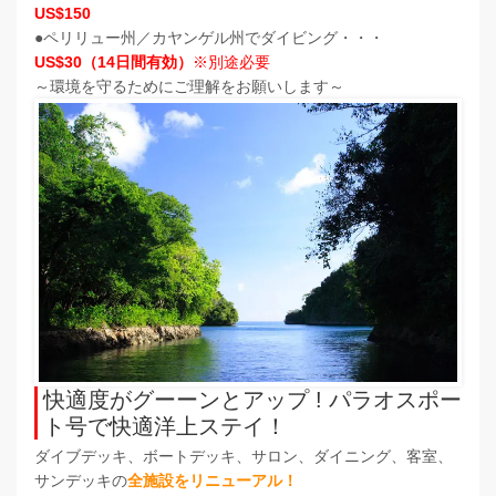
US
$150
●ペリリュー州／カヤンゲル州でダイビング・・・
US
$30（14日間有効）
※別途必要
～環境を守るためにご理解をお願いします～
快適度がグーーンとアップ ! パラオスポー
ト号で快適洋上ステイ！
ダイブデッキ、ボートデッキ、サロン、ダイニング、客室、
サンデッキの
全施設をリニューアル！