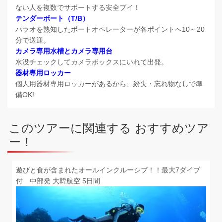
ない人を複数でサポートする安全ブイ！
テンダーボート（T/B）
パラオを熟知したボートオペレーターが各ポイントへ10～20
分で送迎。
カメラ専用水槽とカメラ専用台
水没チェックしてカメラボックスにいれて出発。
器材専用ロッカー
個人用器材専用ロッカーがあるから、紛失・忘れ物なしで準
備OK!
このツアーに関連する おすすめツア
ー！
遊びと食が含まれたオールインクルーシブ！！最大7ダイブ
付 中部発 大韓航空 5日間