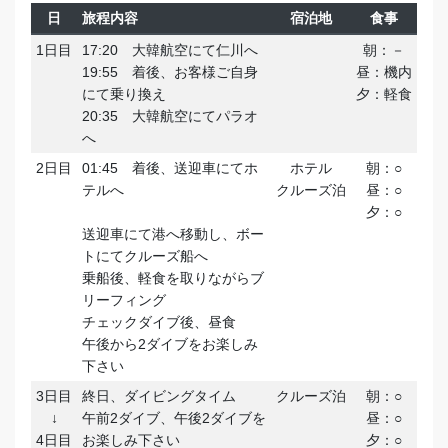
日
旅程内容
宿泊地
食事
1日目
17:20 大韓航空にて仁川へ
朝：－
19:55 着後、お客様ご自身
昼：機内
にて乗り換え
夕：軽食
20:35 大韓航空にてパラオ
へ
2日目
01:45 着後、送迎車にてホ
ホテル
朝：○
テルへ
クルーズ泊
昼：○
夕：○
送迎車にて港へ移動し、ボー
トにてクルーズ船へ
乗船後、軽食を取りながらブ
リーフィング
チェックダイブ後、昼食
午後から2ダイブをお楽しみ
下さい
3日目
終日、ダイビングタイム
クルーズ泊
朝：○
↓
午前2ダイブ、午後2ダイブを
昼：○
4日目
お楽しみ下さい
夕：○