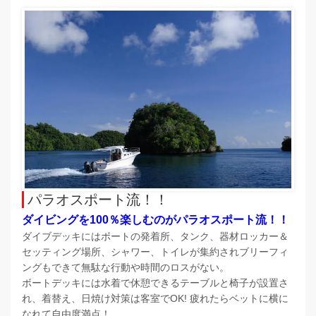
パラオスポート流！！
ダイビングを100％楽しむのがパラオスポート流！！
ダイブデッキにはボートの発着所、タンク、器材ロッカー＆
セッティング場所、シャワー、トイレが集約されブリーフィ
ングもできて無駄な行動や時間のロスがない。
ボートデッキには水着で休憩できるテーブルと椅子が設置さ
れ、着替え、日焼け対策は客室でOK! 疲れたらベットに横に
なれて自由度満点！