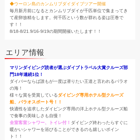
◆ウーロン島のカンムリブダイダイブツアー開催
毎月新月前になるとカンムリブダイが千匹単位で集まってき
て産卵放精をします。何千匹という数が群れる姿は圧巻で
す！！
8/18-8/21.9/16-9/19の期間開催いたします！！
エリア情報
マリンダイビング読者が選ぶダイブトラベル大賞クルーズ部
門18年連続1位！
ダイバーならば誰もが一度は潜りたい王道と言われるパラオ
の海！
様々な賞を受賞している
ダイビング専用ホテル型クルーズ
船、パラオスポート号！！
快適性を追求したダイビング専用の洋上ホテル型クルーズ船
で食事の美味しさも自慢！
全室客室シャワー、トイレ付！
ダイビング終わったらすぐに
暖かいシャワーを浴びることができるのも嬉しいポイン
ト！！