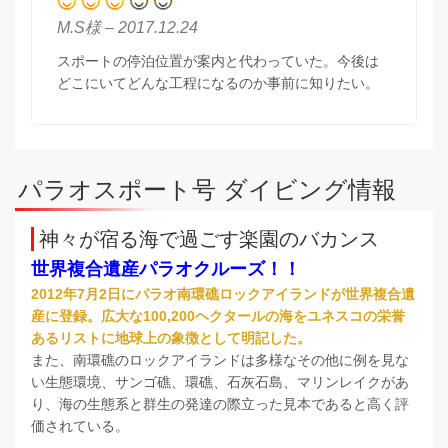
M.S様 – 2017.12.24
スポートの停泊位置が案内と代わっていた。今後は
どこにいてどんな工程になるのか事前に知りたい。
パラオスポート号 ダイビング情報
神々が宿る海で過ごす楽園のバカンス
世界複合遺産パラオクルーズ！！
2012年7月2日にパラオ南環礁ロックアイランドが世界複合遺
産に登録。広大な100,200ヘクタールの海をユネスコの栄誉
あるリストに地球上の象徴として明記した。
また、南環礁のロックアイランドは多様なその他に例を見な
い生態環境、サンゴ礁、環礁、石灰石島、マリンレイクがあ
り、海の生態系と群生の発達の際立った見本であると高く評
価されている。