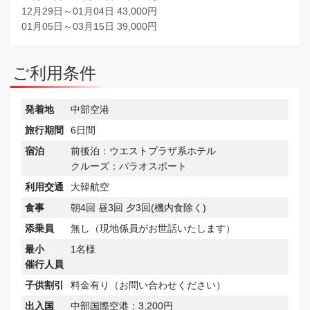
12月29日～01月04日 43,000円
01月05日～03月15日 39,000円
ご利用条件
発着地
中部空港
旅行期間
6日間
宿泊
前後泊：ウエストプラザ系ホテル
クルーズ：パラオスポート
利用交通
大韓航空
食事
朝4回 昼3回 夕3回(機内食除く)
添乗員
無し（現地係員がお世話いたします）
最小
1名様
催行人員
子供割引
料金有り（お問い合わせください）
出入国
中部国際空港：3,200円