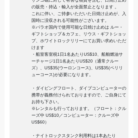
の販売・持込・輸入が全面禁止となります 。
これに伴い、ご持参いただいた日焼け止めが、入
国時に没収される可能性がございます。
※パラオ国内で使用可能な日焼け止めは ルー・
ギフトショップ＆カフェ、リウス・ギフトショッ
プ、ホワイトロックリリーにてお買い求めいただ
けます
・船室客室税1日1名あたりUS$10、船舶燃油サ
ーチャージ1日1名あたりUS$20（通常クルー
ズ）、US$35(ウーロンコース)、US$35(ペリリ
ューコース)が必要になります。
・ダイビングフロート、ダイブコンピューターの
携帯が義務付けられておりますので、ご自身にて
お持ち下さい。
※レンタルも行っております。（フロート：クル
ーズ中 US$10／コンピューター：クルーズ中
US$60）
・ナイトロックスタンク利用料は1本あたり