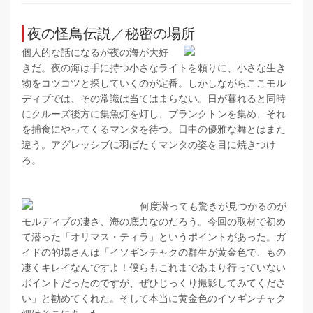
夜の怪鳥伝説／秘密の場所
個人的な話になるが夜の海が大好
きだ。夜の海は手に持つ小さなライトを頼りに、小さな生き
物をコツコツと探していくのが定番。しかしながらここモル
ディブでは、その常識は当てはまらない。日が暮れると同時
にクルーズ後方に集魚灯を灯し、プランクトンを集め、それ
を捕食にやってくるマンタを待つ。日中の優雅な舞とはまた
違う。アグレッシブに羽ばたくマンタの姿を目に焼きつけ
ろ。
何度潜っても驚きが見つかるのが
モルディブの凄さ、海の底力なのだろう。今回の取材で初め
て潜った「オリマス・ティラ」というポイントがあった。ガ
イドの的場さんは「イソギンチャクの群生が黄金色で、もの
凄くキレイなんですよ！僕らもこれまであまり行っていない
ポイントだったのですが、ぜひじっくり撮影してみてくださ
い」と勧めてくれた。そして本当に黄金色のイソギンチャク