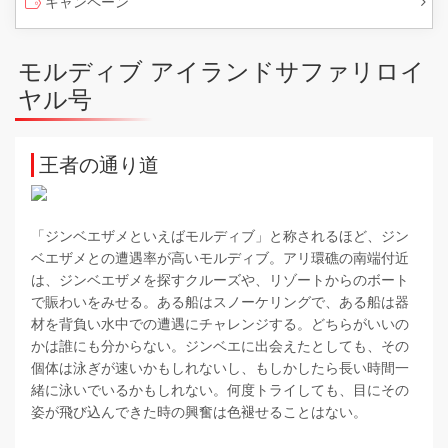
キャンペーン
モルディブ アイランドサファリロイ
ヤル号
王者の通り道
「ジンベエザメといえばモルディブ」と称されるほど、ジン
ベエザメとの遭遇率が高いモルディブ。アリ環礁の南端付近
は、ジンベエザメを探すクルーズや、リゾートからのボート
で賑わいをみせる。ある船はスノーケリングで、ある船は器
材を背負い水中での遭遇にチャレンジする。どちらがいいの
かは誰にも分からない。ジンベエに出会えたとしても、その
個体は泳ぎが速いかもしれないし、もしかしたら長い時間一
緒に泳いでいるかもしれない。何度トライしても、目にその
姿が飛び込んできた時の興奮は色褪せることはない。