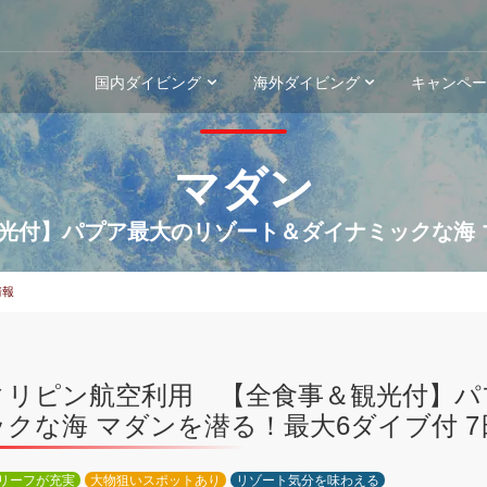
国内ダイビング
海外ダイビング
キャンペ
マダン
光付】パプア最大のリゾート＆ダイナミックな海 マ
情報
ィリピン航空利用 【全食事＆観光付】パ
ックな海 マダンを潜る！最大6ダイブ付 7
リーフが充実
大物狙いスポットあり
リゾート気分を味わえる