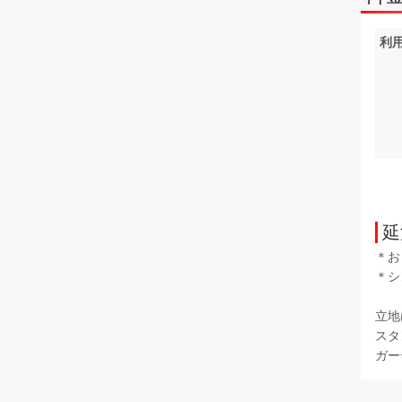
利
延
＊お
＊シ
立地
スタ
ガー