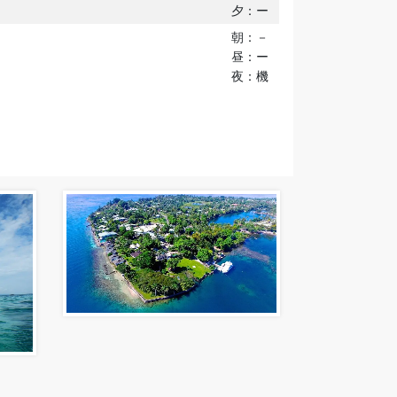
夕：ー
朝：－
昼：ー
夜：機