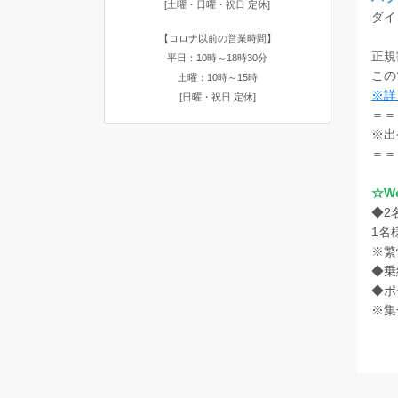
[土曜・日曜・祝日 定休]
ダイ
【コロナ以前の営業時間】
正規
平日：10時～18時30分
この
土曜：10時～15時
※詳
[日曜・祝日 定休]
＝＝
※出
＝＝
☆W
◆2
1名
※繁
◆乗
◆ポ
※集