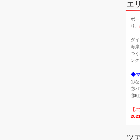
エ
ポー
り、
ダイ
海岸
つく
ング
◆
①な
②パ
③町
【ご
20
ツ