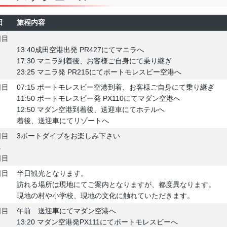
日
旅程内容
日目
13:40成田空港出発 PR427にてマニラへ
17:30 マニラ到着後、お客様ご自身にて乗り継ぎ
23:25 マニラ発 PR215にてポートモレスビー空港へ
日目
07:15 ポートモレスビー空港到着、お客様ご自身にて乗り継ぎ
11:50 ポートモレスビー発 PX110にてマダン空港へ
12:50 マダン空港到着後、送迎車にてホテルへ
着後、送迎車にてリゾートへ
日目
3ボートダイブをお楽しみ下さい
↓
日目
日目
半日観光となります。
訪れる場所は現地にてご案内となりますが、都度異なります。
現地の村や小学校、現地の文化に触れていただきます。
日目
午前 送迎車にてマダン空港へ
13:20 マダン空港発PX111にてポートモレスビーへ