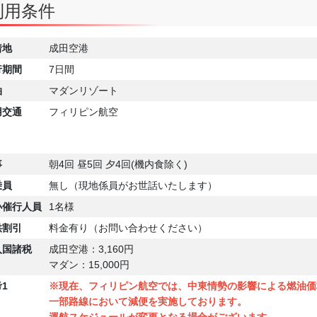
利用条件
着地
成田空港
行期間
7日間
泊
マダンリゾート
用交通
フィリピン航空
事
朝4回 昼5回 夕4回(機内食除く)
乗員
無し（現地係員がお世話いたします）
小
催行人員
1名様
供割引
料金有り（お問い合わせください）
入国
諸税
成田空港：3,160円
マダン：15,000円
1
※現在、フィリピン航空では、中東情勢の影響による燃油価
一部路線において減便を実施しております。