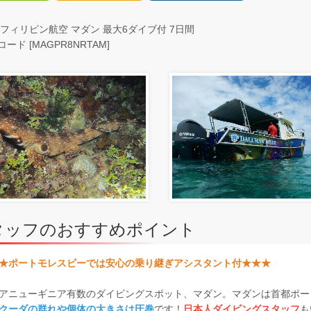
 フィリピン航空 マダン 最大6ダイブ付 7日間
ード [MAGPR8NRTAM]
タッフのおすすめポイント
★ポートモレスビーでは安心の乗り継ぎアシスタント付★★★
アニューギニア有数のダイビングスポット、マダン。マダンは首都ポー
クーダの群れや個体の大きさは圧巻
です！
日本人ダイビングスタッフ
も