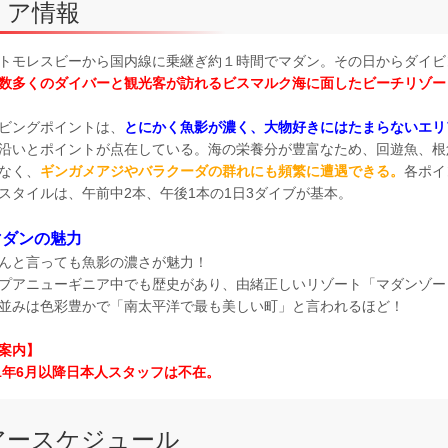
リア情報
トモレスビーから国内線に乗継ぎ約１時間でマダン。その日からダイビ
数多くのダイバーと観光客が訪れるビスマルク海に面したビーチリゾー
ビングポイントは、
とにかく魚影が濃く、大物好きにはたまらないエリ
沿いとポイントが点在している。海の栄養分が豊富なため、回遊魚、根
なく、
ギンガメアジやバラクーダの群れにも頻繁に遭遇できる。
各ポイ
スタイルは、午前中2本、午後1本の1日3ダイブが基本。
マダンの魅力
んと言っても魚影の濃さが魅力！
プアニューギニア中でも歴史があり、由緒正しいリゾート「マダンゾー
並みは色彩豊かで「南太平洋で最も美しい町」と言われるほど！
案内】
21年6月以降日本人スタッフは不在。
アースケジュール