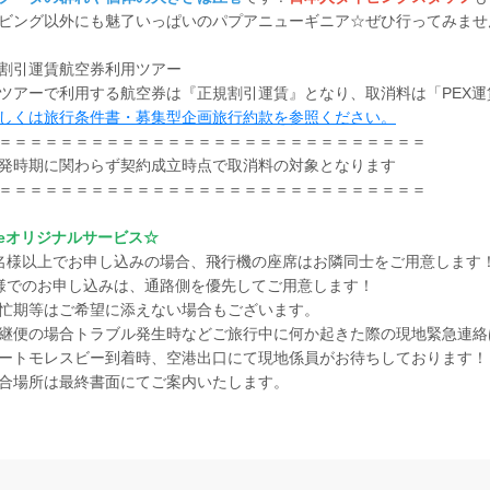
ビング以外にも魅了いっぱいのパプアニューギニア☆ぜひ行ってみませ
割引運賃航空券利用ツアー
ツアーで利用する航空券は『正規割引運賃』となり、取消料は「PEX
しくは旅行条件書・募集型企画旅行約款を参照ください。
＝＝＝＝＝＝＝＝＝＝＝＝＝＝＝＝＝＝＝＝＝＝＝＝＝＝＝＝
発時期に関わらず契約成立時点で取消料の対象となります
＝＝＝＝＝＝＝＝＝＝＝＝＝＝＝＝＝＝＝＝＝＝＝＝＝＝＝＝
eオリジナルサービス☆
名様以上でお申し込みの場合、飛行機の座席はお隣同士をご用意します
様でのお申し込みは、通路側を優先してご用意します！
忙期等はご希望に添えない場合もございます。
継便の場合トラブル発生時などご旅行中に何か起きた際の現地緊急連絡
ートモレスビー到着時、空港出口にて現地係員がお待ちしております！
合場所は最終書面にてご案内いたします。