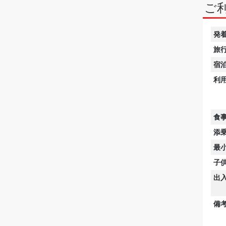
ご
発
旅
宿
利
食
添
最
子
出
備考