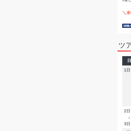
＼水
ツ
1日
2日
↓
3日