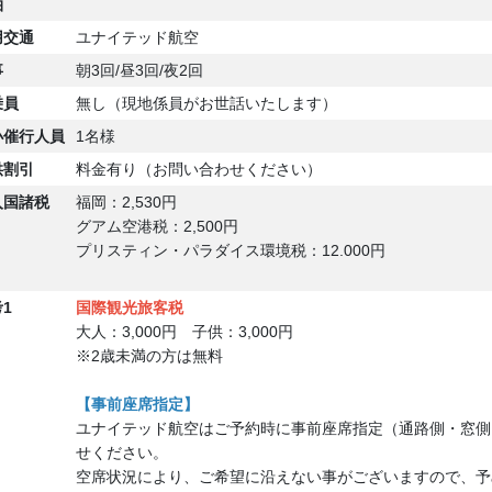
泊
用交通
ユナイテッド航空
事
朝3回/昼3回/夜2回
乗員
無し（現地係員がお世話いたします）
小
催行人員
1名様
供割引
料金有り（お問い合わせください）
入国
諸税
福岡：2,530円
グアム空港税：2,500円
プリスティン・パラダイス環境税：12.000円
1
国際観光旅客税
大人：3,000円 子供：3,000円
※2歳未満の方は無料
【事前座席指定】
ユナイテッド航空はご予約時に事前座席指定（通路側・窓側
せください。
空席状況により、ご希望に沿えない事がございますので、予