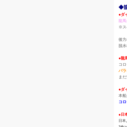
◆
●ダ
龍馬
※ス
後方
脱水
●龍
コロ
パラ
まだ
●ダ
本船
コロ
●日
日本
3食