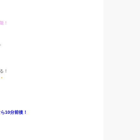
能！
。
る！
・
ら10分前後！