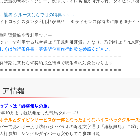
には畳の間やジャグジー、洗浄式トイレも備え付けられ、ダイビング
～龍馬Iクルーズならではの特典～～～
イトロックスタンク利用料が無料！ ※ライセンス保持者に限る※ナイ
割引運賃航空券利用ツアー
ツアーで利用する航空券は『正規割引運賃』となり、取消料は「PEX
しくは旅行条件書・募集型企画旅行約款を参照ください。
＝＝＝＝＝＝＝＝＝＝＝＝＝＝＝＝＝＝＝＝＝＝＝＝＝＝＝＝
発時期に関わらず契約成立時点で取消料の対象となります
＝＝＝＝＝＝＝＝＝＝＝＝＝＝＝＝＝＝＝＝＝＝＝＝＝＝＝＝
リア情報
セプトは『縦横無尽の旅』
10年10月より就航開始した龍馬クルーズ！
ホテルとダイビンサービスが一体となったようなハイスペッククルーズ
バーであれば一度は訪れたいパラオの海を文字通り『縦横無尽』に駆け
人様参加、シングルダイバーも安心してご参加可能！