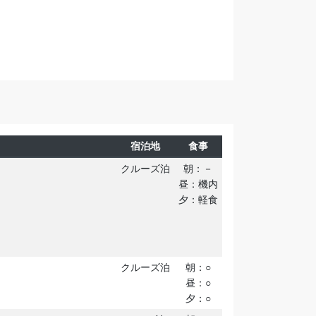
宿泊地
食事
クルーズ泊
朝：－
昼：機内
夕：軽食
。
クルーズ泊
朝：○
昼：○
夕：○