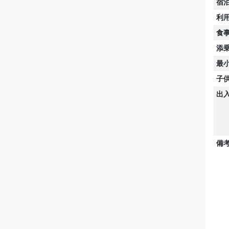
宿
利
食
添
最
子
出
備考