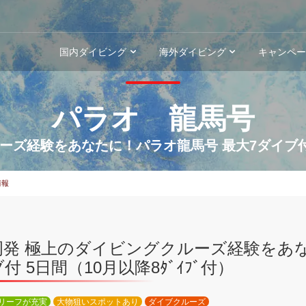
国内ダイビング
海外ダイビング
キャンペ
パラオ 龍馬号
ズ経験をあなたに！パラオ龍馬号 最大7ダイブ付 5
情報
岡発 極上のダイビングクルーズ経験をあな
付 5日間（10月以降8ﾀﾞｲﾌﾞ付）
リーフが充実
大物狙いスポットあり
ダイブクルーズ