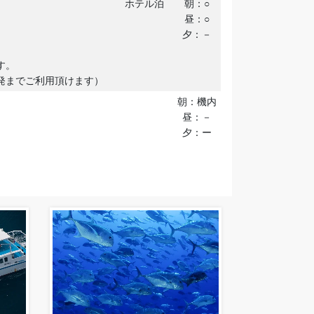
ホテル泊
朝：○
昼：○
夕：－
す。
発までご利用頂けます）
朝：機内
昼：－
夕：ー