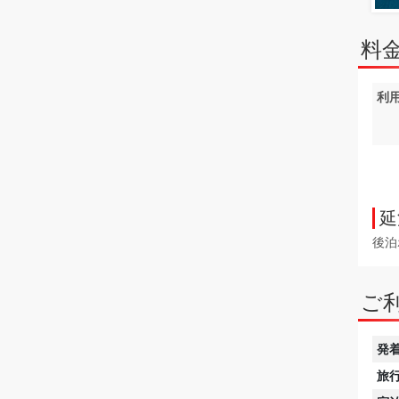
料
利
延
後泊
ご
発
旅