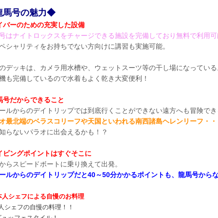
龍馬号の魅力◆
イバーのための充実した設備​
号はナイトロックスをチャージできる施設を完備しており無料で利用可
ペシャリティをお持ちでない方向けに講習も実施可能。
のデッキは、カメラ用水槽や、ウェットスーツ等の干し場になっている
機も完備しているので水着もよく乾き大変便利！
馬号だからできること
ールからのデイトリップでは到底行くことができない遠方へも冒険でき
オ最北端のベラスコリーフや天国といわれる南西諸島ヘレンリーフ・・
知らないパラオに出会えるかも！？
イビングポイントはすぐそこに
からスピードボートに乗り換えて出発。
ールからのデイトリップだと40～50分かかるポイントも、龍馬号からな
本人シェフによる自慢のお料理
人シェフの自慢の料理！！
ビュッフェスタイル！