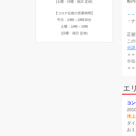
船内
[土曜・日曜・祝日 定休]
【コロナ以前の営業時間】
～～
平日：10時～18時30分
・ナ
土曜：10時～15時
[日曜・祝日 定休]
正規
この
※詳
＝＝
※出
＝＝
エ
コン
20
洋上
ダイ
お１