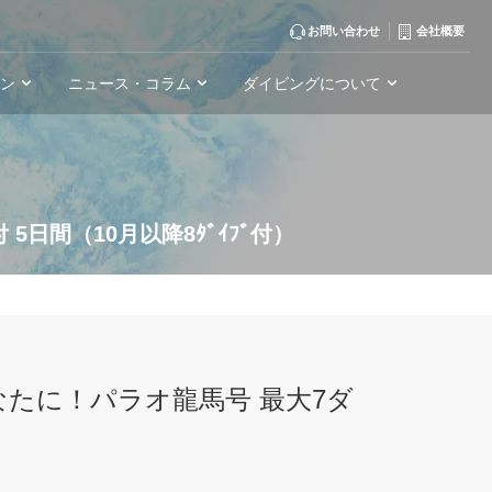
お問い合わせ
会社概要
ーン
ニュース・コラム
ダイビングについて
日間（10月以降8ﾀﾞｲﾌﾞ付）
たに！パラオ龍馬号 最大7ダ