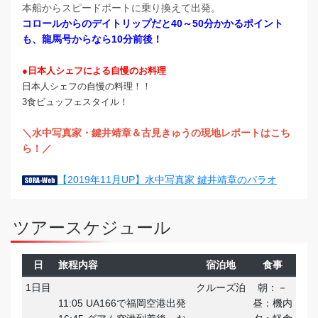
本船からスピードボートに乗り換えて出発。
コロールからのデイトリップだと40～50分かかるポイント
も、龍馬号からなら10分前後！
●日本人シェフによる自慢のお料理
日本人シェフの自慢の料理！！
3食ビュッフェスタイル！
＼水中写真家・鍵井靖章＆古見きゅうの現地レポートはこち
ら！／
【2019年11月UP】水中写真家 鍵井靖章のパラオ
ツアースケジュール
日
旅程内容
宿泊地
食事
1日目
クルーズ泊
朝：－
11:05 UA166で福岡空港出発
昼：機内