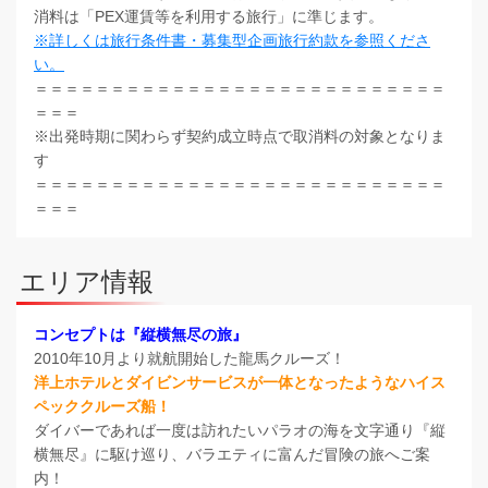
消料は「PEX運賃等を利用する旅行」に準じます。
※詳しくは旅行条件書・募集型企画旅行約款を参照くださ
い。
＝＝＝＝＝＝＝＝＝＝＝＝＝＝＝＝＝＝＝＝＝＝＝＝＝＝＝
＝＝＝
※出発時期に関わらず契約成立時点で取消料の対象となりま
す
＝＝＝＝＝＝＝＝＝＝＝＝＝＝＝＝＝＝＝＝＝＝＝＝＝＝＝
＝＝＝
エリア情報
コンセプトは『縦横無尽の旅』
2010年10月より就航開始した龍馬クルーズ！
洋上ホテルとダイビンサービスが一体となったようなハイス
ペッククルーズ船！
ダイバーであれば一度は訪れたいパラオの海を文字通り『縦
横無尽』に駆け巡り、バラエティに富んだ冒険の旅へご案
内！