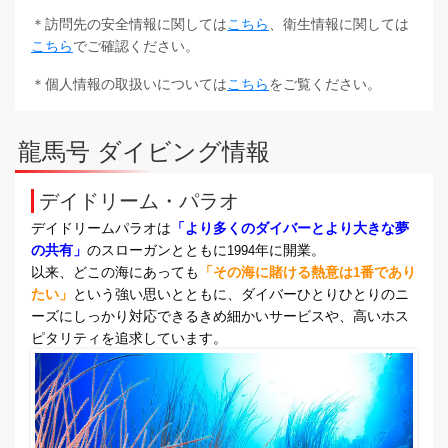
＊訪問先の安全情報に関しては
こちら
、衛生情報に関しては
こちら
でご確認ください。
＊個人情報の取扱いについては
こちら
をご覧ください。
龍馬号 ダイビング情報
デイドリーム・パラオ
デイドリームパラオは
「より多くのダイバーとより大きな夢
の共有」
のスローガンとともに
年に開業。
1994
以来、どこの海にあっても
「その海に賭ける熱意は
番であり
1
たい」
という強い思いとともに、
ダイバーひとりひとりのニ
ーズにしっかり対応できるきめ細かいサービスや、高いホス
ピタリティを追求しています。