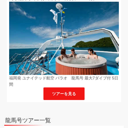
福岡発 ユナイテッド航空 パラオ 龍馬号 最大7ダイブ付 5日
間
ツアーを見る
龍馬号ツアー一覧