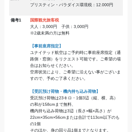
プリスティン・パラダイス環境税：12.000円
備考1
国際観光旅客税
大人：3,000円 子供：3,000円
※2歳未満の方は無料
【事前座席指定】
ユナイテッド航空はご予約時に事前座席指定（通
路側・窓側）をリクエスト可能です。ご希望の場
合はお知らせください。
空席状況により、ご希望に沿えない事がございま
すので、予めご了承ください。
【受託預け荷物・機内持ち込み荷物】
受託預け荷物は23キロ・1個3辺（縦、横、高）
の和が158cmまで無料、
機内持ち込み荷物は3辺（長さ×幅×高さ）が
22cm×35cm×56cmまたは合計で113cm以下のも
の1個
そのほか、身の回り品1個までとなります。