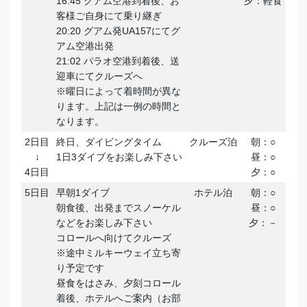
16:45 グアム空港到着後、お
夕：軽食
客様ご自身にて乗り継ぎ
20:20 グアム発UA157にてグ
アム空港出発
21:02 パラオ空港到着後、送
迎車にてクルーズへ
※曜日によって着時間が異な
ります。上記は一例の時間と
なります。
2日目
終日、ダイビングタイム
クルーズ泊
朝：○
↓
1日3ダイブをお楽しみ下さい
昼：○
4日目
夕：○
5日目
早朝1ダイブ
ホテル泊
朝：○
朝食後、出発までスノーケル
昼：○
などをお楽しみ下さい
夕：－
コロールへ向けてクルーズ
※途中ミルキーウェイ立ち寄
り予定です
昼食をはさみ、夕刻コロール
着後、ホテルへご案内（お部