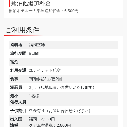
延泊他追加料金
後泊ホテル一人部屋追加代金：6,500円
ご利用条件
発着地
福岡空港
旅行期間
6日間
宿泊
利用交通
ユナイテッド航空
食事
朝3回/昼3回/夜2回
添乗員
無し（現地係員がお世話いたします）
最小
1名様
催行人員
子供割引
料金有り（お問い合わせください）
出入国
福岡：2,530円
諸税
グアム空港税：2,500円