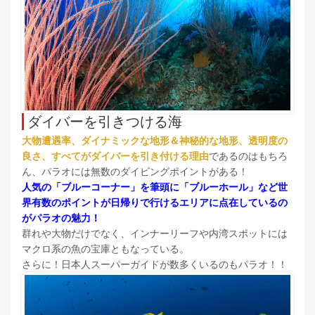
ダイバーを引きつける海
大物遭遇率、ダイナミックな地形＆神秘的な地形、透明度の
良さ、すべてがダイバーを引き付ける理由
であるのはもちろ
ん、パラオには無数のダイビングポイントがある！
人気の「ブルーコーナー」を筆頭に「ブルーホール」など世
界有数のポイントが日帰りで行けるエリアに点在しているの
がパラオの魅力！
群れや大物だけでなく、インナーリーフや内湾スポットには
マクロ系の魚の宝庫ともなっている。
さらに！日本人スーパーガイドが数多くいるのもパラオ！！