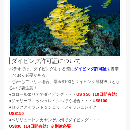
ダイビング許可証について
パラオでは、ダイビングをする際に
ダイビング許可証
を携帯
しておく必要がある。
※携帯していない場合、罰金$100とダイビング器材没収とな
るので要注意！
●コロールエリアでダイビング・・・
US＄50（10日間有効）
●ジェリーフィッシュレイクへ行く場合・・・
US$100
●ロックアイランド＆ジェリーフィッシュレイク・・・
US$150
●ペリリュー州／カヤンゲル州でダイビング・・・
US$30（14日間有効）※別途必要