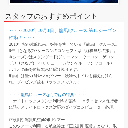
スタッフのおすすめポイント
～～～
2020年10月1日、龍馬Iクルーズ 第11シーズン
始動！
～～～
2010年秋の就航以来、好評を博している「龍馬I」クルーズ。
9年目となる第7シーズンのコンセプトは『縦横無尽の旅』。
今シーズンはスタンダード(ジャーマン、ウーロン、ゲロン、
ゲメリスなど)、ペリリュー、カヤンゲル、ソンソロールと、
パラオの海を縦横無尽に駆け巡ります。
船内には畳の間やジャグジー、洗浄式トイレも備え付けら
れ、ダイビング後もリラックスできます！
～～～龍馬Iクルーズならではの特典～～～
・ナイトロックスタンク利用料が無料！ ※ライセンス保持者
に限る※ナイトロックス対応のダイブコンピューター必須。
正規割引運賃航空券利用ツアー
このツアーで利用する航空券は『正規割引運賃』となり、取