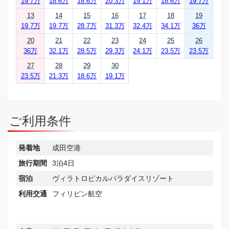
19.7万
18.6万
18.6万
20.3万
19.1万
18.6万
19.7万
13
14
15
16
17
18
19
19.7万
19.7万
28.7万
31.3万
32.4万
34.1万
36万
20
21
22
23
24
25
26
36万
32.1万
28.5万
29.3万
24.1万
23.5万
23.5万
27
28
29
30
23.5万
21.3万
18.6万
19.1万
ご利用条件
発着地
成田空港
旅行期間
3泊4日
宿泊
ヴィラトロピカルパラダイスリゾート
利用交通
フィリピン航空