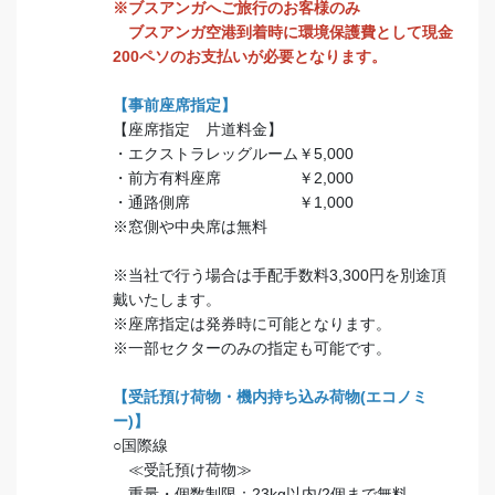
※ブスアンガへご旅行のお客様のみ
ブスアンガ空港到着時に環境保護費として現金
200ペソのお支払いが必要となります。
【事前座席指定】
【座席指定 片道料金】
・エクストラレッグルーム￥5,000
・前方有料座席 ￥2,000
・通路側席 ￥1,000
※窓側や中央席は無料
※当社で行う場合は手配手数料3,300円を別途頂
戴いたします。
※座席指定は発券時に可能となります。
※一部セクターのみの指定も可能です。
【受託預け荷物・機内持ち込み荷物(エコノミ
ー)】
○国際線
≪受託預け荷物≫
重量・個数制限：23kg以内/2個まで無料