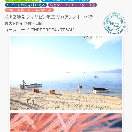
ハウスリーフが充実
サンゴの美しいスポットあり
リゾート気分を味わえる
宿とダイブショップが一体型
珍種、名物、レアものがいる
成田空港発 フィリピン航空 リロアン／トロパラ
最大6ダイブ付 4日間
コースコード [PHPRTROP4NRTSGL]