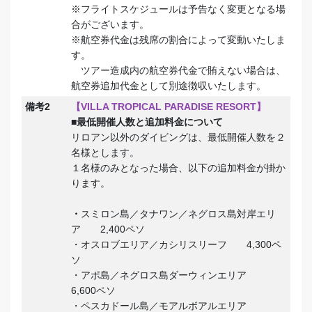
※フライトスケジュールは予告なく変更となる場
合がございます。
※航空券代金は残席の割合によって変動いたしま
す。
ツアー造成内の航空券代金で賄えない場合は、
航空券追加代金として別途徴収いたします。
備考2
【VILLA TROPICAL PARADISE RESORT】
■最低開催人数と追加料金について
リロアン以外のダイビングは、最低開催人数を２
名様とします。
１名様のみとなった場合、以下の追加料金が掛か
ります。
・
スミロン島／タナワン／ネグロス島対岸エリ
ア 2,400ペソ
・オスロブエリア／カシリスリーフ 4,300ペ
ソ
・アポ島／ネグロス島ダーウィンエリア
6,600ペソ
・ペスカドール島／モアルボアルエリア