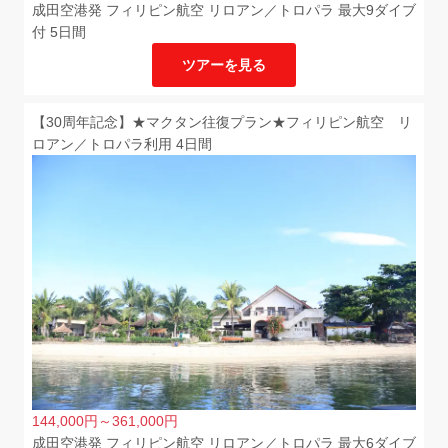
成田空港発 フィリピン航空 リロアン／トロパラ 最大9ダイブ
付 5日間
ツアーを見る
【30周年記念】★マクタン往復プラン★フィリピン航空 リ
ロアン／トロパラ利用 4日間
144,000
円
～361,000
円
成田空港発 フィリピン航空 リロアン／トロパラ 最大6ダイブ