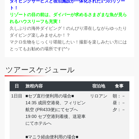
ダイビングサービスと宿泊施設が一体化された1つのリゾー
ト！
リゾートの目の前は、ダイバーが求めるさまざまな魚が見ら
れるハウスリーフも充実！
久しぶりの海外ダイビング！のんびり滞在しながらゆったり
ダイビング楽しみませんか！？
マクロ生物をじっくり堪能したい！撮影を楽しみたい方には
とってもお勧めの場所です(^^♪
ツアースケジュール
日
旅程内容
宿泊地
食事
1日目
■セブ直行便利用の場合■
リロアン
朝：－
14:35 成田空港発、フィリピン
昼：－
航空 (PR433便)にてセブへ
夕：－
19:00 セブ空港到着後、送迎車
にてホテルへ
■マニラ経由便利用の場合■