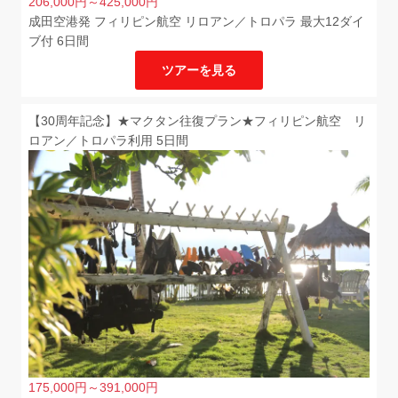
206,000
円
～425,000
円
成田空港発 フィリピン航空 リロアン／トロパラ 最大12ダイ
ブ付 6日間
ツアーを見る
【30周年記念】★マクタン往復プラン★フィリピン航空 リ
ロアン／トロパラ利用 5日間
175,000
円
～391,000
円