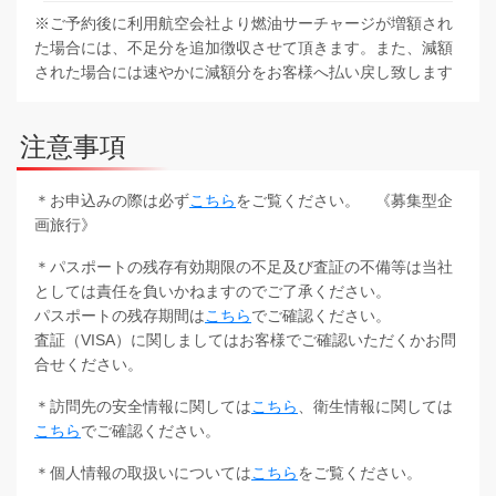
※ご予約後に利用航空会社より燃油サーチャージが増額され
た場合には、不足分を追加徴収させて頂きます。また、減額
された場合には速やかに減額分をお客様へ払い戻し致します
注意事項
＊お申込みの際は必ず
こちら
をご覧ください。 《募集型企
画旅行》
＊パスポートの残存有効期限の不足及び査証の不備等は当社
としては責任を負いかねますのでご了承ください。
パスポートの残存期間は
こちら
でご確認ください。
査証（VISA）に関しましてはお客様でご確認いただくかお問
合せください。
＊訪問先の安全情報に関しては
こちら
、衛生情報に関しては
こちら
でご確認ください。
＊個人情報の取扱いについては
こちら
をご覧ください。