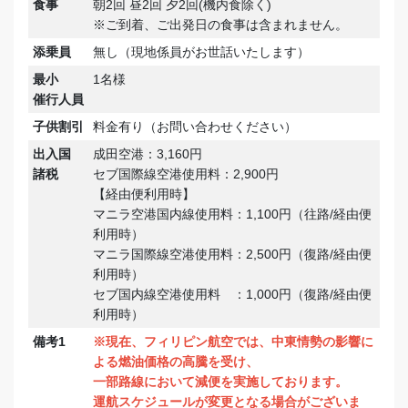
食事
朝2回 昼2回 夕2回(機内食除く)
※ご到着、ご出発日の食事は含まれません。
添乗員
無し（現地係員がお世話いたします）
最小
1名様
催行人員
子供割引
料金有り（お問い合わせください）
出入国
成田空港：3,160円
諸税
セブ国際線空港使用料：2,900円
【経由便利用時】
マニラ空港国内線使用料：1,100円（往路/経由便
利用時）
マニラ国際線空港使用料：2,500円（復路/経由便
利用時）
セブ国内線空港使用料 ：1,000円（復路/経由便
利用時）
備考1
※現在、フィリピン航空では、中東情勢の影響に
よる燃油価格の高騰を受け、
一部路線において減便を実施しております。
運航スケジュールが変更となる場合がございま