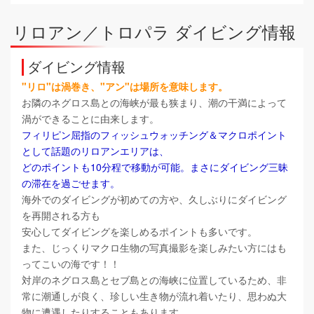
リロアン／トロパラ ダイビング情報
ダイビング情報
"リロ"は渦巻き、"アン"は場所を意味します。
お隣のネグロス島との海峡が最も狭まり、潮の干満によって
渦ができることに由来します。
フィリピン屈指のフィッシュウォッチング＆マクロポイント
として話題のリロアンエリアは、
どのポイントも10分程で移動が可能。まさにダイビング三昧
の滞在を過ごせます。
海外でのダイビングが初めての方や、久しぶりにダイビング
を再開される方も
安心してダイビングを楽しめるポイントも多いです。
また、じっくりマクロ生物の写真撮影を楽しみたい方にはも
ってこいの海です！！
対岸のネグロス島とセブ島との海峡に位置しているため、非
常に潮通しが良く、
珍しい生き物が流れ着いたり、思わぬ大
物に遭遇したりすることもあります。