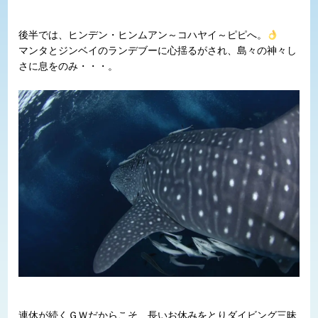
後半では、ヒンデン・ヒンムアン～コハヤイ～ピピへ。
マンタとジンベイのランデブーに心揺るがされ、島々の神々し
さに息をのみ・・・。
連休が続くＧＷだからこそ、長いお休みをとりダイビング三昧