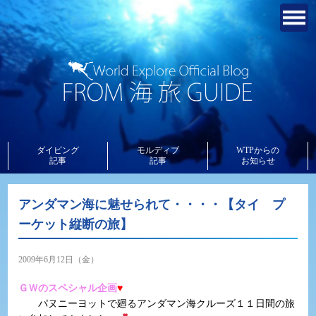
ダイビング
モルディブ
WTPからの
記事
記事
お知らせ
アンダマン海に魅せられて・・・・【タイ プ
ーケット縦断の旅】
2009年6月12日（金）
ＧＷのスペシャル企画
♥
パヌニーヨットで廻るアンダマン海クルーズ１１日間の旅