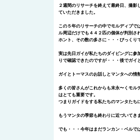
２週間のリサーチを終えて最終日、撮影
ていただきました。
この５年のリサーチの中でモルディブで
ル周辺だけでも４４２匹の個体が判別さ
ホント、その数の多さに・・・びっくり
実は先日ガイが私たちのダイビングに参
りで確認できたのですが・・・後でガイ
ガイとトーマスのお話しとマンタへの情
多くの皆さんがこれからも末永〜くモル
はとても重要です。
つまりガイドをする私たちのマンタたち
もうマンタの季節も終わりに近づいてき
でも・・・今年はまだランカン・ベルで