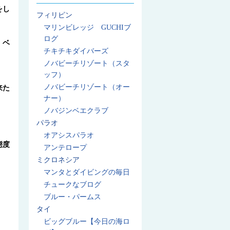
をし
フィリピン
マリンビレッジ GUCHIブ
ログ
・ベ
チキチキダイバーズ
ノバビーチリゾート（スタ
ッフ）
ノバビーチリゾート（オー
来た
ナー）
ノバジンベエクラブ
パラオ
オアシスパラオ
態度
アンテロープ
ミクロネシア
マンタとダイビングの毎日
チュークなブログ
ブルー・パームス
タイ
ビッグブルー【今日の海ロ