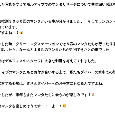
した写真を交えてモルディブでのマンタリサーチについて興味深いお話
は推測３０００匹のマンタがいる事が分かりました。 そしてランカン
れています。
ですよね！？
加した時、クリーニングステーションでは５匹のマンタたちが行ったり
と話したら、な〜んと１６匹のマンタたちが判別できたとの事でした！
熱はデルフィスのスタッフに大きな影響を与えてくれました。
ディブのマンタたちとお付き合いする上で、私たちダイバーの水中での
に対する姿勢は、皆さんダイバーへのお手本にもなるんですよね。
ましたが、来年もまたマンタたちに会うのが楽しみです！
はマンタを楽しめそうです・・・よ！！