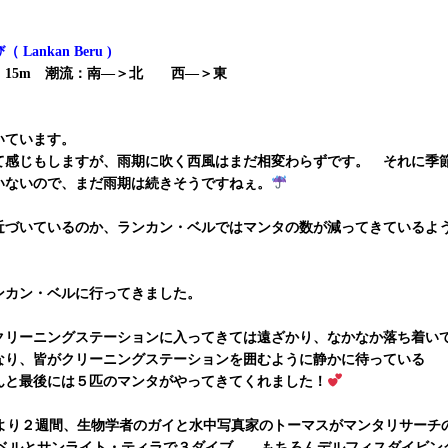
ankan Beru )
度：15m 潮流：南―＞北 西―＞東
いています。
て感じもしますが、雨期に吹く西風はまだ相変わらずです。 それに季
いないので、まだ雨期は続きそうですねぇ。
近づいているのか、ランカン・ベルではマンタの数が減ってきているよ
ンカン・ベルに行ってきました。
クリーニングステーションに入ってきては遠ざかり、なかなか落ち着い
なり、皆がクリーニングステーションを囲むように静かに待っている
んと最後には５匹のマンタがやってきてくれました！
より２週間、生物学者のガイと水中写真家のトーマスがマンタリサーチ
ベルとサンライト・ティラで３ダイブ。 もちろんデルフィスダイビン