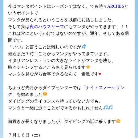
今はマンタポイントはシーズンではなく、でも時々
ARCHES
と
いうポイントで
マンタが見られるということを以前にお話ししました。
そして実は
夜のハウスリーフ
にもマンタがやってきます！！！
これは常にというわけではないのですが、通年、そしてある期
間です。
「いつ」と言うことは難しいのですが
最近また７時半ころからマンタがやってきています。
イタリアンレストランの大きなライトがマンタを映し、
時々ジャンプするところさえ見られます
マンタを見ながら食事できるなんて、素敵です
♥
ちょうど先月からダイブセンターでは
「ナイトスノーケリン
グ」
を始めました
ダイビングのライセンスを持っていない方でも、
マンタと一緒に泳ぐことができるかもしれません
前置きが長くなりましたが、ダイビングの話に移ります
７月１６日（土）