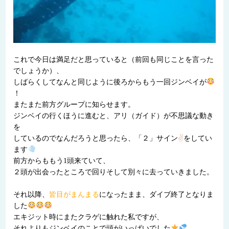
これで今日は満足だと思っていると（前回も同じことを言った
でしょうか）、
しばらくしてなんと同じように後ろからもう一回ジンベイが
！
またまた前方グループに知らせます。
ジンベイの行くほうに進むと、アリ（ガイド）が不思議な動き
を
しているのでなんだろうと思ったら、「２」サイン
✌
をしてい
ます
前方からももう1頭来ていて、
２頭が出会ったところで回りそして別々に去っていきました。
それ以降、
皆目がまんまる
になったまま、ダイブ終了となりま
した
エキジット時にまたクラゲに触れた私ですが、
それよりもジンベイのことで頭がいっぱいでした