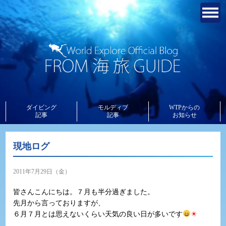
ダイビング
モルディブ
WTPからの
記事
記事
お知らせ
現地ログ
2011年7月29日（金）
皆さんこんにちは。７月も半分過ぎました。
先月から言っておりますが、
６月７月とは思えないくらい天気の良い日が多いです
☀