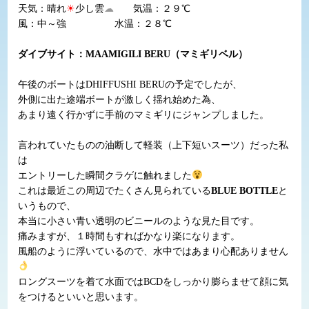
天気：晴れ
☀
少し雲
☁
気温：２９℃
風：中～強 水温：２８℃
ダイブサイト：MAAMIGILI BERU（マミギリベル）
午後のボートはDHIFFUSHI BERUの予定でしたが、
外側に出た途端ボートが激しく揺れ始めた為、
あまり遠く行かずに手前のマミギリにジャンプしました。
言われていたものの油断して軽装（上下短いスーツ）だった私
は
エントリーした瞬間クラゲに触れました
これは最近この周辺でたくさん見られている
BLUE BOTTLE
と
いうもので、
本当に小さい青い透明のビニールのような見た目です。
痛みますが、１時間もすればかなり楽になります。
風船のように浮いているので、水中ではあまり心配ありません
ロングスーツを着て水面ではBCDをしっかり膨らませて顔に気
をつけるといいと思います。