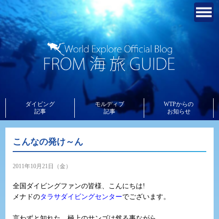
ダイビング
モルディブ
WTPからの
記事
記事
お知らせ
こんなの発け～ん
2011年10月21日（金）
全国ダイビングファンの皆様、こんにちは!
メナドの
タラサダイビングセンター
でございます。
言わずと知れた、極上のサンゴは然る事ながら、