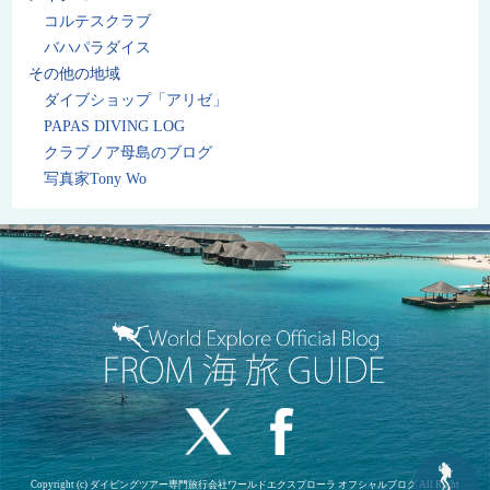
コルテスクラブ
バハパラダイス
その他の地域
ダイブショップ「アリゼ」
PAPAS DIVING LOG
クラブノア母島のブログ
写真家Tony Wo
Copyright (c) ダイビングツアー専門旅行会社ワールドエクスプローラ オフシャルブログ All Right