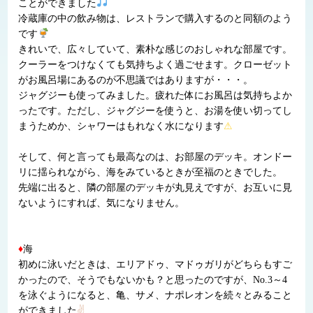
ことができました
冷蔵庫の中の飲み物は、レストランで購入するのと同額のよう
です
きれいで、広々していて、素朴な感じのおしゃれな部屋です。
クーラーをつけなくても気持ちよく過ごせます。クローゼット
がお風呂場にあるのが不思議ではありますが・・・。
ジャグジーも使ってみました。疲れた体にお風呂は気持ちよか
ったです。ただし、ジャグジーを使うと、お湯を使い切ってし
まうためか、シャワーはもれなく水になります
⚠
そして、何と言っても最高なのは、お部屋のデッキ。オンドー
リに揺られながら、海をみているときが至福のときでした。
先端に出ると、隣の部屋のデッキが丸見えですが、お互いに見
ないようにすれば、気になりません。
♦
海
初めに泳いだときは、エリアドゥ、マドゥガリがどちらもすご
かったので、そうでもないかも？と思ったのですが、No.3～4
を泳ぐようになると、亀、サメ、ナポレオンを続々とみること
ができました
✌