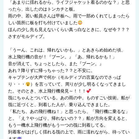
「あまりに揺れるから、ライフジャケット着るのかな？」と思
ったら、出したのはトンカチと板。
雨の中、若い船員さんは甲板へ。雨で一部めくれてしまったら
しい箇所に板を打ち付けていました
ほんの少し先も見えないくらい真っ白なときに、なぜ今？？？
さすがモルディブ。
「うーん、これは、帰れないかも。」とあきらめ始めた頃、
水上飛行機の音が！『ブーン。』「あ、帰れるかも！」
音が消えて、ちょっとしたら、また『ブーン。』
あれ？降りずに帰っちゃった？？と不安に。
キャプテンが大声で何か（モルディブの言葉なのでさっぱ
り・・・
）を言っていて、周りが少し明るくなってきまし
た。そのとき、水上飛行機発見～！！！
筏にちゃんとついている。あの雨の中。ものすごい技術。船が
筏に近づくと、到着した人が、乗り込んできました。
「私たち、あの飛行機ね！」と思ったら、「飛行機に乗るな」
と。「え？やっぱり、帰れないの？？」船が方向を変えると、
もう一機水上飛行機がもう一つの筏に到着してる。
到着客がはげしく揺れる筏の上で、雨に濡れながら、待ってい
ます