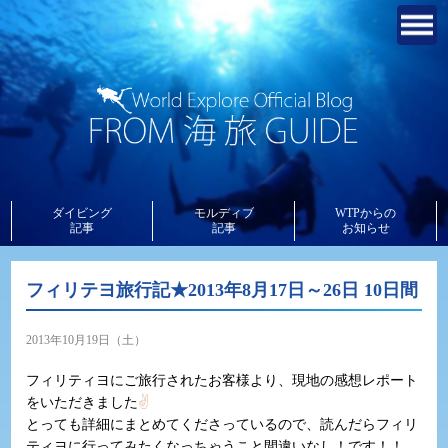
ダイビング
モルディブ
WTPからの
記事
記事
お知らせ
フィリテヨ旅行記★2013年8月17日～26日 10日間
2013年10月19日（土）
フィリティヨにご旅行されたお客様より、現地の感想レポート
をいただきました
✌
とっても詳細にまとめてくださっているので、読んだらフィリ
ティヨに行ってみたくなっちゃうこと間違いなし！です！！