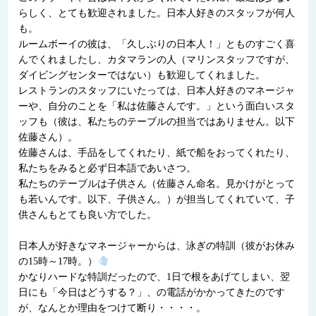
らしく、とても歓迎されました。日本人好きのスタッフが何人
も。
ルームボーイの彼は、「久しぶりの日本人！」とものすごく喜
んでくれましたし、カタマランの人（マリンスタッフですが、
ダイビングセンターではない）も歓迎してくれました。
レストランのスタッフにいたっては、日本人好きのマネージャ
ーや、自分のことを「私は佐藤さんです。」という面白いスタ
ッフも（彼は、私たちのテーブルの担当ではありません。以下
佐藤さん）。
佐藤さんは、手品をしてくれたり、紙で船をおってくれたり、
私たちをみると必ず日本語であいさつ。
私たちのテーブルは子供さん（佐藤さん命名。見かけがとって
も若いんです。以下、子供さん。）が担当してくれていて、子
供さんもとても良い方でした。
日本人が好きなマネージャーからは、泳ぎの特訓（彼がお休み
の15時～17時。）
かなりハードな特訓だったので、1日で根をあげてしまい、翌
日にも「今日はどうする？」、の電話がかかってきたのです
が、なんとか理由をつけて断り・・・・。