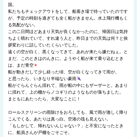
国。
私たちもチェックアウトをして、船着き場で待っていたのです
が、予定の時刻を過ぎても全く船がきません。水上飛行機もく
る気配がない。
この二日間ほどあまり天気が良くなかったのに、帰国日は気持
ちよく晴れていて、すれ違う人と、昨日までの天気は何？と挨
拶変わりに話していたくらいでした。
遠くの空が白く、黒くなってきて、あれが来たら嫌だねぇ。と
まだ、このときはのんきに。ようやく船が来て乗り込むとき
は、まだ青空
☀
船が動きだして少し経った頃、空が白くなってきて雨が。
と思ったら、いきなり半端ない豪雨
船がぐらんぐらん揺れて、雨が船の中にもザーザーと。あまり
に揺れて、上の棚からノコギリのようなものが落ちました。
まともにあたったら、大変なことに！
ロールスクリーンの雨除けをおろしても、風で雨が激しく降り
こんでくる。あたりは真っ白。空港の筏も見えない。
「もしかして、帰れないんじゃない？」と不安になったとき
に、船員さんが戸棚をごそごそ。