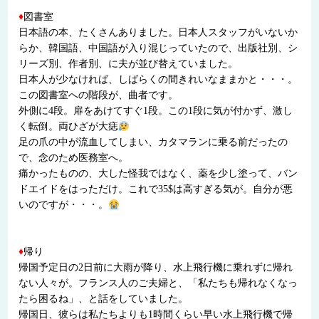
♦
図書室
日本語の本、たくさんありました。日本人スタッフがいないか
らか、韓国語、中国語が入り混じっていたので、出版社別、シ
リーズ別、作者別、に夫が並び替えていました。
日本人が少なければ、しばらくの間きれいなままかと・・・。
この図書室への階段が、曲者です。
外側に4段。扉をあけてすぐ1段。この1段に気が付かず、激し
く転倒。両ひざが大痣
足の爪の中が流血してしまい、カタマランに乗る前だったの
で、念のため医務室へ。
痛かったものの、大した怪我ではなく、薬を少し塗って、バン
ドエイドをはっただけ。これで35$は高すぎる気が。自分が悪
いのですが・・・。
♦
帰り
帰国予定日の2日前に大雨が降り、水上飛行機に乗れずに帰れ
ない人々が。フランス人のご夫婦と、「私たちも帰れなくなっ
たら困るね」、と話をしていました。
帰国日、彼らは私たちよりも1時間くらい早い水上飛行機で帰