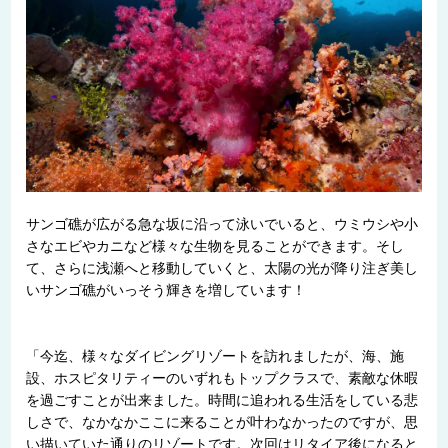
サンゴ礁が広がる急な坂に沿って泳いでいると、ウミウシや小
さなエビやカニなど様々な生物を見ることができます。そし
て、さらに浅瀬へと移動していくと、太陽の光が降り注ぎ美し
いサンゴ礁がいっそう輝きを増しています！
「今迄、様々なダイビングリゾートを訪れましたが、海、施
設、ホスピタリティーのいずれもトップクラスで、素敵な休暇
を過ごすことが出来ました。時間に追われる生活をしている悲
しさで、なかなかここに来ることが叶わなかったのですが、思
い描いていた通りのリゾートです。次回はリタイア後になると