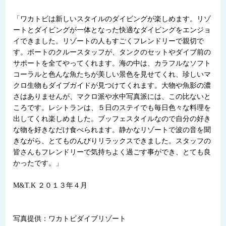
「ワカトビは新しいスタイルのダイビングが楽しめます。リゾ
ートとダイビングが一体となった快適なダイビングをエンジョ
イできました。リゾートの人もすごくフレンドリーで親切で
す。ボートのクルースタッフが、タンクのセットやダイブ前の
サポートを全てやってくれます。海の中は、カラフルなソフト
コーラルと色んな魚たちが美しい景色を見せてくれ、珍しいマ
クロ生物もダイブガイドが見つけてくれます。大物や魚影の濃
さはありませんが、マクロ派や水中写真派には、この比ないと
ころです。レシトランは、５日のステイでも毎日色々な料理を
出してくれ楽しめました。ブッフェスタイルなので自分の好き
な物を好きなだけ食べられます。静かなリゾートで波の音を聞
きながら、とてものんびりリラックスできました。スタッフの
皆さんもフレンドリーで気持ちよく過ごす事ができ、とても良
かったです。」
M&T.K ２０１３年４月
写真提供：ワカトビダイブリゾート