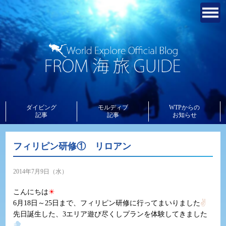
ダイビング
モルディブ
WTPからの
記事
記事
お知らせ
フィリピン研修① リロアン
2014年7月9日（水）
こんにちは
☀
6月18日～25日まで、フィリピン研修に行ってまいりました
✌
先日誕生した、3エリア遊び尽くしプランを体験してきました