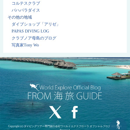
コルテスクラブ
バハパラダイス
その他の地域
ダイブショップ「アリゼ」
PAPAS DIVING LOG
クラブノア母島のブログ
写真家Tony Wo
Copyright (c) ダイビングツアー専門旅行会社ワールドエクスプローラ オフシャルブログ All Right