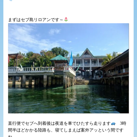
まずはセブ島リロアンです～
直行便でセブへ到着後は夜道を車でひたすら走ります
3時
間半ほどかかる陸路も、寝てしまえば案外アッという間です
ね。