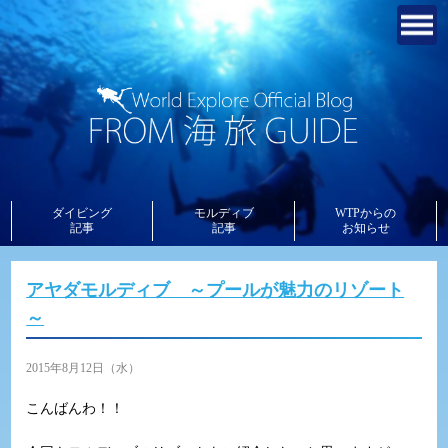
ダイビング
モルディブ
WTPからの
記事
記事
お知らせ
アヤダモルディブ ～プールが魅力のリゾート
～
2015年8月12日（水）
こんばんわ！！