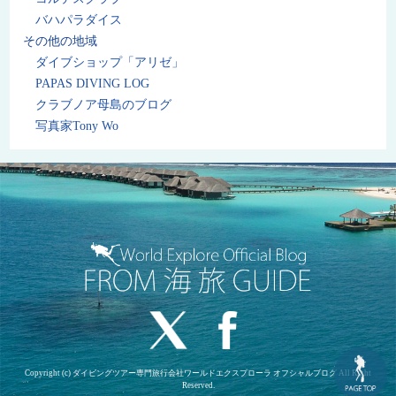
バハパラダイス
その他の地域
ダイブショップ「アリゼ」
PAPAS DIVING LOG
クラブノア母島のブログ
写真家Tony Wo
Copyright (c) ダイビングツアー専門旅行会社ワールドエクスプローラ オフシャルブログ All Right
Reserved.