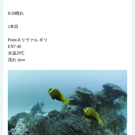
8/20晴れ
1本目
Pointネリヴァル ギリ
EN7:40
水温29℃
流れ slow