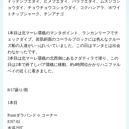
イッテンフエダイ、ヒメフエダイ、バラフエダイ、ムスジコシ
ョウダイ、チョウチョウコショウダイ、コクハンアラ、ホワイ
トチップシャーク、チンアナゴ
1本目は北マーレ環礁のマンタポイント、ランカンリーフでチ
ェックダイブ。岩肌斜面のコーラルブロックには色んなクルー
ズ船の人達がいっぱいいていました。この日はマンタとは出会
わなかったです。
2本目は北マーレ環礁の北西側にあるクダティラで潜り、この
日は2本で終了しバア環礁に移動。約4時間位かかりハニファル
ベイの近くに着きました。
8/17曇り/雨
1本目
Pointダラバンドゥ コーナー
EN7:02
水温29℃