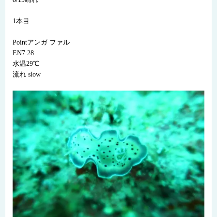
1本目
Pointアンガ ファル
EN7:28
水温29℃
流れ slow