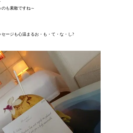
✒
うのも素敵ですね～
ッセージも心温まるお・も・て・な・し?