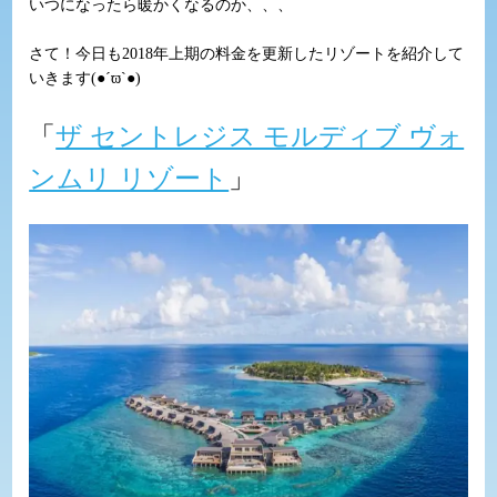
いつになったら暖かくなるのか、、、
さて！今日も2018年上期の料金を更新したリゾートを紹介して
いきます(●´ϖ`●)
「
ザ セントレジス モルディブ ヴォ
ンムリ リゾート
」