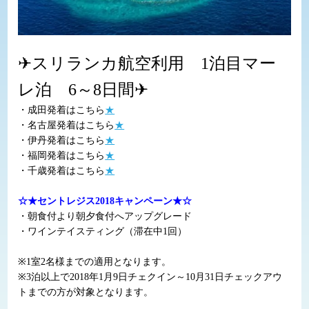
✈スリランカ航空利用 1泊目マー
レ泊 6～8日間✈
・成田発着はこちら
★
・名古屋発着はこちら
★
・伊丹発着はこちら
★
・福岡発着はこちら
★
・千歳発着はこちら
★
☆★セントレジス2018キャンペーン★☆
・朝食付より朝夕食付へアップグレード
・ワインテイスティング（滞在中1回）
※1室2名様までの適用となります。
※3泊以上で2018年1月9日チェクイン～10月31日チェックアウ
トまでの方が対象となります。